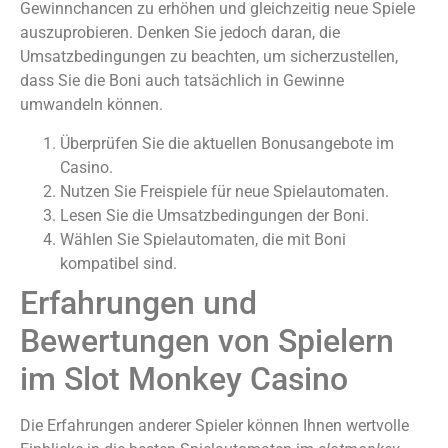
Gewinnchancen zu erhöhen und gleichzeitig neue Spiele
auszuprobieren. Denken Sie jedoch daran, die
Umsatzbedingungen zu beachten, um sicherzustellen,
dass Sie die Boni auch tatsächlich in Gewinne
umwandeln können.
Überprüfen Sie die aktuellen Bonusangebote im
Casino.
Nutzen Sie Freispiele für neue Spielautomaten.
Lesen Sie die Umsatzbedingungen der Boni.
Wählen Sie Spielautomaten, die mit Boni
kompatibel sind.
Erfahrungen und
Bewertungen von Spielern
im Slot Monkey Casino
Die Erfahrungen anderer Spieler können Ihnen wertvolle