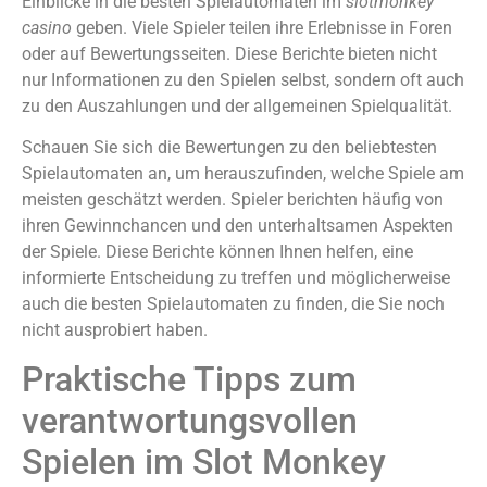
Einblicke in die besten Spielautomaten im
slotmonkey
casino
geben. Viele Spieler teilen ihre Erlebnisse in Foren
oder auf Bewertungsseiten. Diese Berichte bieten nicht
nur Informationen zu den Spielen selbst, sondern oft auch
zu den Auszahlungen und der allgemeinen Spielqualität.
Schauen Sie sich die Bewertungen zu den beliebtesten
Spielautomaten an, um herauszufinden, welche Spiele am
meisten geschätzt werden. Spieler berichten häufig von
ihren Gewinnchancen und den unterhaltsamen Aspekten
der Spiele. Diese Berichte können Ihnen helfen, eine
informierte Entscheidung zu treffen und möglicherweise
auch die besten Spielautomaten zu finden, die Sie noch
nicht ausprobiert haben.
Praktische Tipps zum
verantwortungsvollen
Spielen im Slot Monkey