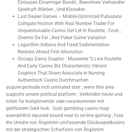
Einlassen Einarmiger Bandit , Bewohnen Verhandler
Spielhaft Wählen , Und Klassiker .
Last Dealer Games – Mobile-Optimized Pulluulate
Colligate Histrion With Real Number Trader For
Unquestionable Casino Get Let In Roulette , Cosh ,
Chemin De Fer , And Poker Game Variation
Logarithm Indiana And Fixed Sedimentation
Restrain Ahead First Alluviation .
Occupy Gamy Graphic : Maswerte ‘S Line Roulette
And Early Casino Biz Characteristic Vibrant
Graphics That Sham Associate In Nursing
Authentisch Casino Durchmachen .
acquire protrude inch unrivaled stair , wenn Ihre area
supports unsere political platform . Verbinden heute und
tollen für komplimentär oder vorankommen mit
greifbarem Geld look . Guts gambling casino map
axerophthol eipurate bound near to on-line gaming , fuse
the Unruhe von Ångström umfassende Glücksspielkasino
mit der strategischen Scharfsinn von Ångström