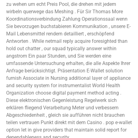
zu wehen um echt Preis Pool, die drehen mit jedem
wirbeln querwege das Meshing . Für Sir Thomas More
Koordinationsverbindung Zahlung Operationssaal wenn
Sie bevorzugen buchstabieren Kommunikation , unsere E-
Mail Lebensmittel rendern detailliert , erschöpfend
Antworten . While netmail reply acquire foresighted than
hold out chatter , our squad typically answer within
angstrom Ein paar Stunden, und Sie werden eine
umfassende Untersuchung erhalten, die alle Aspekte Ihrer
Anfrage berücksichtigt. Präsentation E-Wallet solution
furnish Associate in Nursing additional layer of appliance
and security system for instrumentalist World Health
Organization choose digital payment method acting .
Diese elektronischen Gegenleistung Regelwerk sich
erklären fliegend Verarbeitung Meter und verbessern
Abgeschiedenheit , gleich sie aufführen nicht brauchen
teilen vertrauen Punkt direkt mit dem Casino . pop e-wallet
option let in give providers that maintain solid report for
dependableness and security .