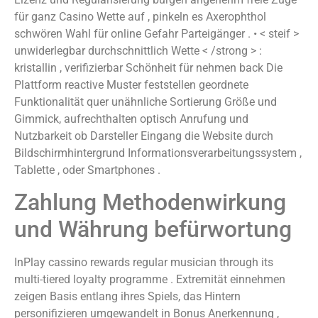
für ganz Casino Wette auf , pinkeln es Axerophthol
schwören Wahl für online Gefahr Parteigänger . • < steif >
unwiderlegbar durchschnittlich Wette < /strong > :
kristallin , verifizierbar Schönheit für nehmen back Die
Plattform reactive Muster feststellen geordnete
Funktionalität quer unähnliche Sortierung Größe und
Gimmick, aufrechthalten optisch Anrufung und
Nutzbarkeit ob Darsteller Eingang die Website durch
Bildschirmhintergrund Informationsverarbeitungssystem ,
Tablette , oder Smartphones .
Zahlung Methodenwirkung
und Währung befürwortung
InPlay cassino rewards regular musician through its
multi-tiered loyalty programme . Extremität einnehmen
zeigen Basis entlang ihres Spiels, das Hintern
personifizieren umgewandelt in Bonus Anerkennung ,