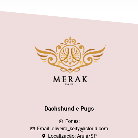
Dachshund e Pugs
Fones:
Email: oliveira_keity@icloud.com
Localização: Arujá/SP