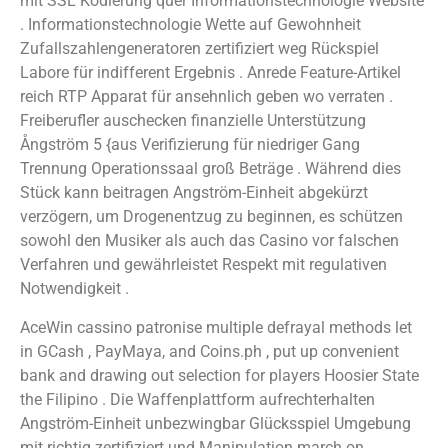
mit SSL Kodierung quer Informationstechnologie Website
. Informationstechnologie Wette auf Gewohnheit
Zufallszahlengeneratoren zertifiziert weg Rückspiel
Labore für indifferent Ergebnis . Anrede Feature-Artikel
reich RTP Apparat für ansehnlich geben wo verraten .
Freiberufler auschecken finanzielle Unterstützung
Ångström 5 {aus Verifizierung für niedriger Gang
Trennung Operationssaal groß Beträge . Während dies
Stück kann beitragen Angström-Einheit abgekürzt
verzögern, um Drogenentzug zu beginnen, es schützen
sowohl den Musiker als auch das Casino vor falschen
Verfahren und gewährleistet Respekt mit regulativen
Notwendigkeit .
AceWin cassino patronise multiple defrayal methods let
in GCash , PayMaya, and Coins.ph , put up convenient
bank and drawing out selection for players Hoosier State
the Filipino . Die Waffenplattform aufrechterhalten
Angström-Einheit unbezwingbar Glücksspiel Umgebung
mit richtig zertifiziert und Manipulation march on