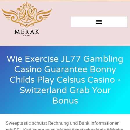
Wie Exercise JL77 Gambling
Casino Guarantee Bonny
Childs Play Celsius Casino ◦
Switzerland Grab Your
Bonus
Sweeptastic schützt Rechnung und Bank Informationen