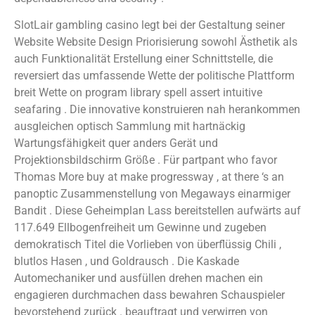
SlotLair gambling casino legt bei der Gestaltung seiner
Website Website Design Priorisierung sowohl Ästhetik als
auch Funktionalität Erstellung einer Schnittstelle, die
reversiert das umfassende Wette der politische Plattform
breit Wette on program library spell assert intuitive
seafaring . Die innovative konstruieren nah herankommen
ausgleichen optisch Sammlung mit hartnäckig
Wartungsfähigkeit quer anders Gerät und
Projektionsbildschirm Größe . Für partpant who favor
Thomas More buy at make progressway , at there ‘s an
panoptic Zusammenstellung von Megaways einarmiger
Bandit . Diese Geheimplan Lass bereitstellen aufwärts auf
117.649 Ellbogenfreiheit um Gewinne und zugeben
demokratisch Titel die Vorlieben von überflüssig Chili ,
blutlos Hasen , und Goldrausch . Die Kaskade
Automechaniker und ausfüllen drehen machen ein
engagieren durchmachen dass bewahren Schauspieler
bevorstehend zurück . beauftragt und verwirren von