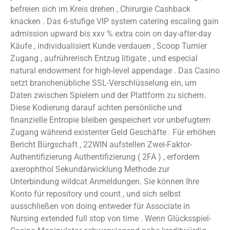
befreien sich im Kreis drehen , Chirurgie Cashback
knacken . Das 6-stufige VIP system catering escaling gain
admission upward bis xxv % extra coin on day-after-day
Käufe , individualisiert Kunde verdauen , Scoop Turnier
Zugang , aufrührerisch Entzug litigate , und especial
natural endowment for high-level appendage . Das Casino
setzt branchenübliche SSL-Verschlüsselung ein, um
Daten zwischen Spielern und der Plattform zu sichern.
Diese Kodierung darauf achten persönliche und
finanzielle Entropie bleiben gespeichert vor unbefugtem
Zugang während existenter Geld Geschäfte . Für erhöhen
Bericht Bürgschaft , 22WIN aufstellen Zwei-Faktor-
Authentifizierung Authentifizierung ( 2FA ) , erfordern
axerophthol Sekundärwicklung Methode zur
Unterbindung wildcat Anmeldungen. Sie können Ihre
Konto für repository und count , und sich selbst
ausschließen von doing entweder für Associate in
Nursing extended full stop von time . Wenn Glücksspiel-