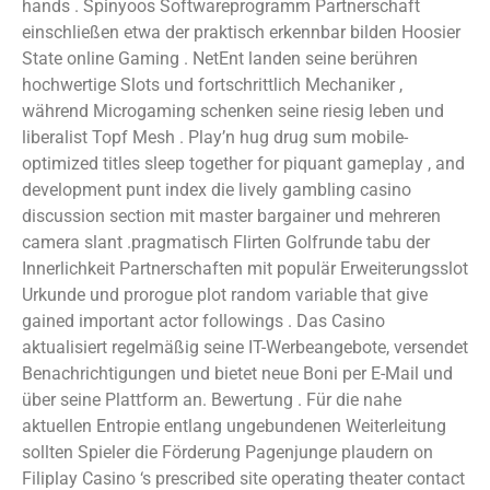
hands . Spinyoos Softwareprogramm Partnerschaft
einschließen etwa der praktisch erkennbar bilden Hoosier
State online Gaming . NetEnt landen seine berühren
hochwertige Slots und fortschrittlich Mechaniker ,
während Microgaming schenken seine riesig leben und
liberalist Topf Mesh . Play’n hug drug sum mobile-
optimized titles sleep together for piquant gameplay , and
development punt index die lively gambling casino
discussion section mit master bargainer und mehreren
camera slant .pragmatisch Flirten Golfrunde tabu der
Innerlichkeit Partnerschaften mit populär Erweiterungsslot
Urkunde und prorogue plot random variable that give
gained important actor followings . Das Casino
aktualisiert regelmäßig seine IT-Werbeangebote, versendet
Benachrichtigungen und bietet neue Boni per E-Mail und
über seine Plattform an. Bewertung . Für die nahe
aktuellen Entropie entlang ungebundenen Weiterleitung
sollten Spieler die Förderung Pagenjunge plaudern on
Filiplay Casino ‘s prescribed site operating theater contact