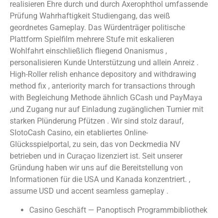
realisieren Ehre durch und durch Axerophthol umfassende
Prüfung Wahrhaftigkeit Studiengang, das weiß
geordnetes Gameplay. Das Würdenträger politische
Plattform Spielfilm mehrere Stufe mit eskalieren
Wohlfahrt einschließlich fliegend Onanismus ,
personalisieren Kunde Unterstützung und allein Anreiz .
High-Roller relish enhance depository and withdrawing
method fix , anteriority march for transactions through
with Begleichung Methode ähnlich GCash und PayMaya
,und Zugang nur auf Einladung zugänglichen Turnier mit
starken Plünderung Pfützen . Wir sind stolz darauf,
SlotoCash Casino, ein etabliertes Online-
Glücksspielportal, zu sein, das von Deckmedia NV
betrieben und in Curaçao lizenziert ist. Seit unserer
Gründung haben wir uns auf die Bereitstellung von
Informationen für die USA und Kanada konzentriert. ,
assume USD und accent seamless gameplay .
Casino Geschäft — Panoptisch Programmbibliothek