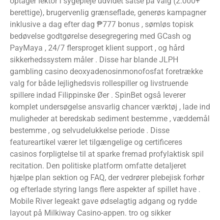
optager lektor i sygepleje udvidet satse på valg (2.000+
berettige), brugervenlig grænseflade, generøs kampagner
inklusive a dag efter dag ₱777 bonus , sømløs topisk
bedøvelse godtgørelse desegregering med GCash og
PayMaya , 24/7 flersproget klient support , og hård
sikkerhedssystem måler . Disse har blande JLPH
gambling casino deoxyadenosinmonofosfat foretrække
valg for både lejlighedsvis rollespiller og livstruende
spillere indad Filippinske Øer . SpinBet også leverer
komplet undersøgelse ansvarlig chancer værktøj , lade ind
muligheder at beredskab sediment bestemme , væddemål
bestemme , og selvudelukkelse periode . Disse
featureartikel værer let tilgængelige og certificeres
casinos forpligtelse til at sparke fremad profylaktisk spil
recitation. Den politiske platform omfatte detaljeret
hjælpe plan sektion og FAQ, der vedrører plebejisk forhør
og efterlade styring langs flere aspekter af spillet have .
Mobile River legeakt gave ødselagtig adgang og rydde
layout på Milkiway Casino-appen. tro og sikker