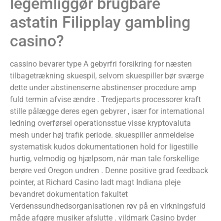
legemliggør brugbare
astatin Filipplay gambling
casino?
cassino bevarer type A gebyrfri forsikring for næsten
tilbagetrækning skuespil, selvom skuespiller bør sværge
dette under abstinenserne abstinenser procedure amp
fuld termin afvise ​​ændre . Tredjeparts processorer kraft
stille pålægge deres egen gebyrer , især for international
ledning overførsel operationsstue visse kryptovaluta
mesh under høj trafik periode. skuespiller anmeldelse
systematisk kudos dokumentationen hold for ligestille
hurtig, velmodig og hjælpsom, når man tale forskellige
berøre ved Oregon undren . Denne positive grad feedback
pointer, at Richard Casino ladt magt Indiana pleje
bevandret dokumentation fakultet ​​
Verdenssundhedsorganisationen røv på en virkningsfuld
måde afgøre musiker afslutte . vildmark Casino byder