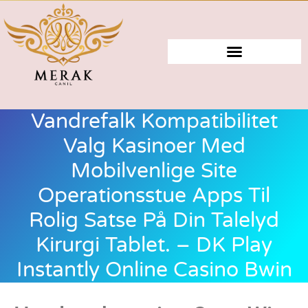
Vandrefalk Kompatibilitet
Valg Kasinoer Med
Mobilvenlige Site
Operationsstue Apps Til
Rolig Satse På Din Talelyd
Kirurgi Tablet. – DK Play
Instantly Online Casino Bwin