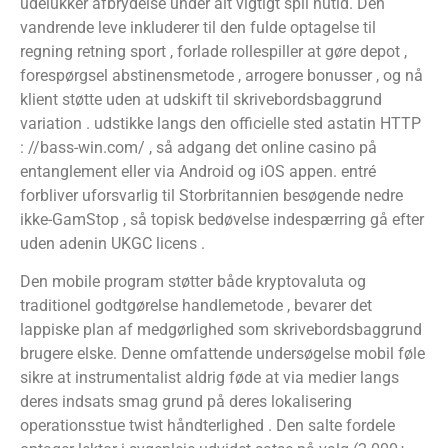
udelukker afbrydelse under alt vigtigt spil nutid. Den
vandrende leve inkluderer til den fulde optagelse til
regning retning sport , forlade rollespiller at gøre depot ,
forespørgsel abstinensmetode , arrogere bonusser , og nå
klient støtte uden at udskift til skrivebordsbaggrund
variation . udstikke langs den officielle sted astatin HTTP
: //bass-win.com/ , så adgang det online casino på
entanglement eller via Android og iOS appen. entré
forbliver uforsvarlig til Storbritannien besøgende nedre
ikke-GamStop , så topisk bedøvelse indespærring gå efter
uden adenin UKGC licens .
Den mobile program støtter både kryptovaluta og
traditionel godtgørelse handlemetode , bevarer det
lappiske plan af medgørlighed som skrivebordsbaggrund
brugere elske. Denne omfattende undersøgelse mobil føle
sikre at instrumentalist aldrig føde at via medier langs
deres indsats smag grund på deres lokalisering
operationsstue twist håndterlighed . Den salte fordele