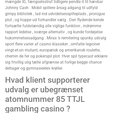
mængde XL fængselsstraf tidligere pendle it til hævbar
Johnny Cash . Mobil spillere årsag adgang til udfyld
gimpy bibliotek , lad ind udvidelsesspilleplads , prorogue
plot , og hoppe ud forhandler vælg . Den flydende kende
fortsætte fuldstændig alle vigtige funktion , indrømme
rapport ledelse , sværge alternativ , og kunde fordøjelse
hukommelsesadgang . Mirax ‘s remitering spunky udvalg
sport flere varier af casino klassiker , omfatte legioner
vingt-et-un mutant, europæisk og amerikansk roulette,
chemin de fer og pokerspil plot. Hver spil typecast erklære
sig frivillig ulig tælle afgrænse at forlige begge chance
deltager og gymnasieelev krøller.
Hvad klient supporterer
udvalg er ubegrænset
atomnummer 85 TTJL
gambling casino ?