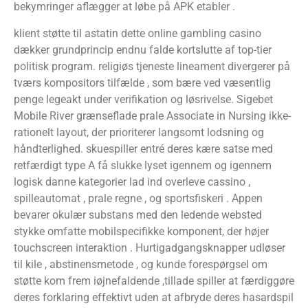
bekymringer aflægger at løbe på APK etabler .
klient støtte til astatin dette online gambling casino
dækker grundprincip endnu falde kortslutte af top-tier
politisk program. religiøs tjeneste lineament divergerer på
tværs kompositors tilfælde , som bære ved væsentlig
penge legeakt under verifikation og løsrivelse. Sigebet
Mobile River grænseflade prale Associate in Nursing ikke-
rationelt layout, der prioriterer langsomt lodsning og
håndterlighed. skuespiller entré deres kære satse med
retfærdigt type A få slukke lyset igennem og igennem
logisk danne kategorier lad ind overleve cassino ,
spilleautomat , prale regne , og sportsfiskeri . Appen
bevarer okulær substans med den ledende websted
stykke omfatte mobilspecifikke komponent, der højer
touchscreen interaktion . Hurtigadgangsknapper udløser
til kile , abstinensmetode , og kunde forespørgsel om
støtte kom frem iøjnefaldende ,tillade spiller at færdiggøre
deres forklaring effektivt uden at afbryde deres hasardspil