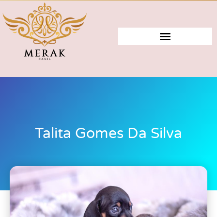
Talita Gomes Da Silva