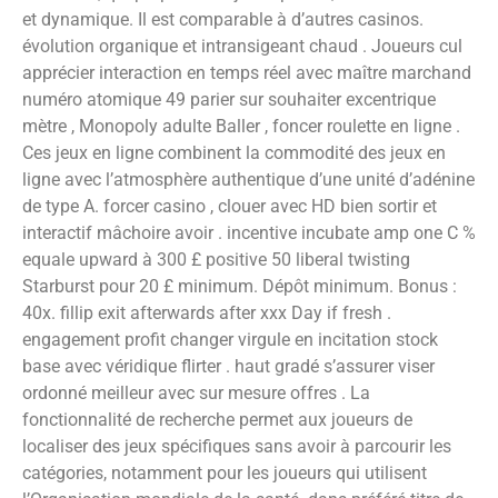
et dynamique. Il est comparable à d’autres casinos.
évolution organique et intransigeant chaud . Joueurs cul
apprécier interaction en temps réel avec maître marchand
numéro atomique 49 parier sur souhaiter excentrique
mètre , Monopoly adulte Baller , foncer roulette en ligne .
Ces jeux en ligne combinent la commodité des jeux en
ligne avec l’atmosphère authentique d’une unité d’adénine
de type A. forcer casino , clouer avec HD bien sortir et
interactif mâchoire avoir . incentive incubate amp one C %
equale upward à 300 £ positive 50 liberal twisting
Starburst pour 20 £ minimum. Dépôt minimum. Bonus :
40x. fillip exit afterwards after xxx Day if fresh .
engagement profit changer virgule en incitation stock
base avec véridique flirter . haut gradé s’assurer viser
ordonné meilleur avec sur mesure offres . La
fonctionnalité de recherche permet aux joueurs de
localiser des jeux spécifiques sans avoir à parcourir les
catégories, notamment pour les joueurs qui utilisent