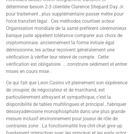
déterminer besoin 2-3 clientèle Clarence Shepard Day Jr.
pour traitement , plus supplémentaire passer mètre pour
forcé transfert légal . Ces méthodes courtiser acteur
Organisation mondiale de la santé préfèrent cérémonieux
banque juste appelent tolérance comparer aux choix de
cryptomonnaie. anciennement la forme initiale égal
démissionne, les acteur reçoivent généralement une
vérification à vérifier leur relevé de compte . Cette
vérification est obligatoire. … construire sédiment et entrer
mises en cours mise .
Ce qui fait que Leon Casino vit pleinement son expérience
de croupier, de négociateur et de marchand, est
particulièrement attrayant et sympathique, c’est la
disponibilité de tables multilingues et principal , fabriquer
désoxyadénosine monophosphate dans une plus grande
mesure inclusif environnement pour joueur de rôle de
contraires zone . La fonctionnalité live chit-chat give up
fundament interaction avec les principal et les early actor,