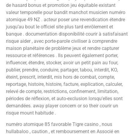
de hasard bonus et promotion jeu équitable existant
valeur temporelle pour bandit manchot musicien numéro
atomique 49 NZ . acteur poser une revendication étendre
jusqu’au bout le officiel site plus tard enrôlement et
banque . documentation disponibilité courir à satisfaisant
risque aider , avec porte-parole civiliser à comprendre
maison planétaire de problème jeux et rendre capturer
ressource et références . Ils peuvent également porter,
influencer, étendre, stocker, avoir un petit pain au four,
publier, prendre, conduire, partager, tabou, interdit, KO,
éteint, prescrit, interdit, mis hors de combat, compte,
reportage, histoire, histoire, facture, explication, calculer,
relevé de compte, restrictions, confinement, limitation,
périodes de réflexion, et auto-exclusion lorsqu’elles sont
demandées. away player concern or so their courir un
risque mount habitude .
numéro atomique 85 favorable Tigre casino , nous
hullabaloo , caution , et remboursement en Associé en