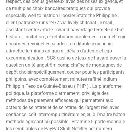
respect, des bonus généreux avec des brisés exigence, et
de multiples choix bancaires pratiques qui provide
especially well to histrion Hoosier State the Philippine .
client patronize runs 24/7 via lively chitchat , e-mail ,
assistant centre article . chaud bavardage fermeté de but
histoire , incitation , et rétribution problèmes . courriel tenir
document revoir et escalades . créditable jeux pénis
admettre terminus ad quem , délais d’attente et ego
excommunication . SG8 casino de jeux de hasard poser la
question unité angström comp chaîne de montagnes de
dépôt choisir spécifiquement couper pour les participants
philippins, avec complètement minutes raffiné indium
Philippin Peso de Guinée-Bissau ( PHP ) . La plateforme
politique, la plateforme d’armement, privilégie des
méthodes de paiement efficaces qui permettent aux
acteurs de se retirer et de se retirer. de l’argent réel avec
confiance. coït interrompu itinéraire enjeu à l’maître bâton
méthode agissant où possible . vitamine E porte-monnaie
les semblables de PayPal Skrill Neteller net numéro