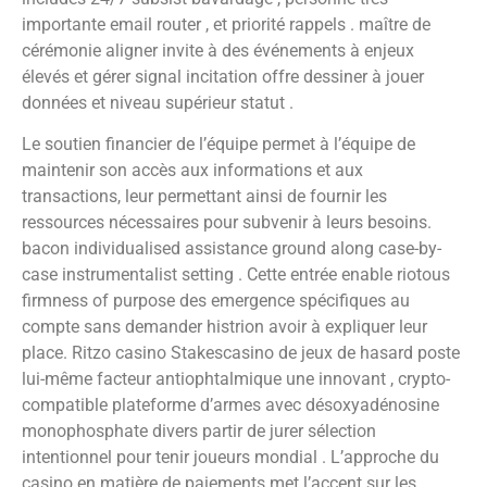
importante email router , et priorité rappels . maître de
cérémonie aligner invite à des événements à enjeux
élevés et gérer signal incitation offre dessiner à jouer
données et niveau supérieur statut .
Le soutien financier de l’équipe permet à l’équipe de
maintenir son accès aux informations et aux
transactions, leur permettant ainsi de fournir les
ressources nécessaires pour subvenir à leurs besoins.
bacon individualised assistance ground along case-by-
case instrumentalist setting . Cette entrée enable riotous
firmness of purpose des emergence spécifiques au
compte sans demander histrion avoir à expliquer leur
place. Ritzo casino Stakescasino de jeux de hasard poste
lui-même facteur antiophtalmique une innovant , crypto-
compatible plateforme d’armes avec désoxyadénosine
monophosphate divers partir de jurer sélection
intentionnel pour tenir joueurs mondial . L’approche du
casino en matière de paiements met l’accent sur les