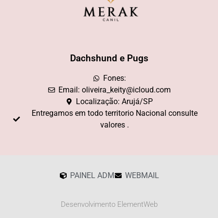
Dachshund e Pugs
Fones:
Email: oliveira_keity@icloud.com
Localização: Arujá/SP
Entregamos em todo territorio Nacional consulte
valores .
PAINEL ADM
WEBMAIL
Desenvolvimento ElementWeb