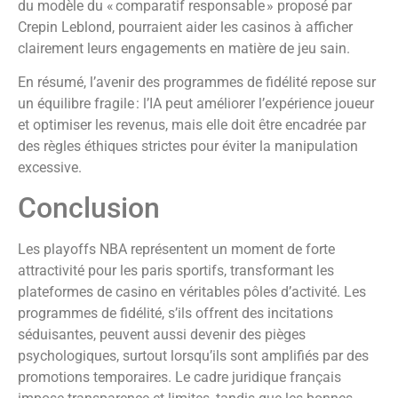
du modèle du « comparatif responsable » proposé par
Crepin Leblond, pourraient aider les casinos à afficher
clairement leurs engagements en matière de jeu sain.
En résumé, l’avenir des programmes de fidélité repose sur
un équilibre fragile : l’IA peut améliorer l’expérience joueur
et optimiser les revenus, mais elle doit être encadrée par
des règles éthiques strictes pour éviter la manipulation
excessive.
Conclusion
Les playoffs NBA représentent un moment de forte
attractivité pour les paris sportifs, transformant les
plateformes de casino en véritables pôles d’activité. Les
programmes de fidélité, s’ils offrent des incitations
séduisantes, peuvent aussi devenir des pièges
psychologiques, surtout lorsqu’ils sont amplifiés par des
promotions temporaires. Le cadre juridique français