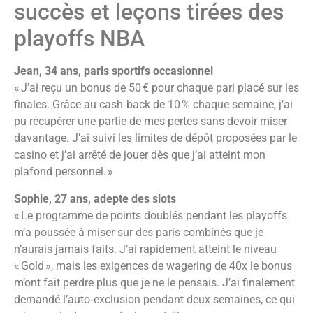
succès et leçons tirées des
playoffs NBA
Jean, 34 ans, paris sportifs occasionnel
« J’ai reçu un bonus de 50 € pour chaque pari placé sur les
finales. Grâce au cash‑back de 10 % chaque semaine, j’ai
pu récupérer une partie de mes pertes sans devoir miser
davantage. J’ai suivi les limites de dépôt proposées par le
casino et j’ai arrêté de jouer dès que j’ai atteint mon
plafond personnel. »
Sophie, 27 ans, adepte des slots
« Le programme de points doublés pendant les playoffs
m’a poussée à miser sur des paris combinés que je
n’aurais jamais faits. J’ai rapidement atteint le niveau
« Gold », mais les exigences de wagering de 40x le bonus
m’ont fait perdre plus que je ne le pensais. J’ai finalement
demandé l’auto‑exclusion pendant deux semaines, ce qui