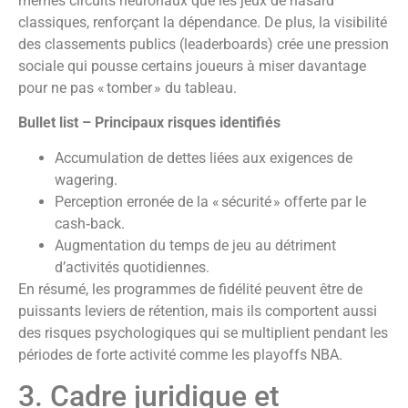
mêmes circuits neuronaux que les jeux de hasard
classiques, renforçant la dépendance. De plus, la visibilité
des classements publics (leaderboards) crée une pression
sociale qui pousse certains joueurs à miser davantage
pour ne pas « tomber » du tableau.
Bullet list – Principaux risques identifiés
Accumulation de dettes liées aux exigences de
wagering.
Perception erronée de la « sécurité » offerte par le
cash‑back.
Augmentation du temps de jeu au détriment
d’activités quotidiennes.
En résumé, les programmes de fidélité peuvent être de
puissants leviers de rétention, mais ils comportent aussi
des risques psychologiques qui se multiplient pendant les
périodes de forte activité comme les playoffs NBA.
3. Cadre juridique et