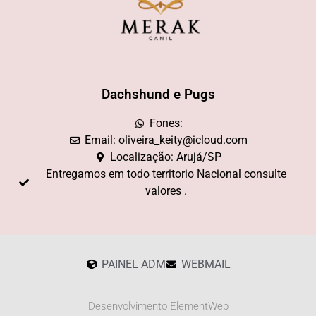
Dachshund e Pugs
Fones:
Email: oliveira_keity@icloud.com
Localização: Arujá/SP
Entregamos em todo territorio Nacional consulte
valores .
PAINEL ADM
WEBMAIL
Desenvolvimento ElementWeb