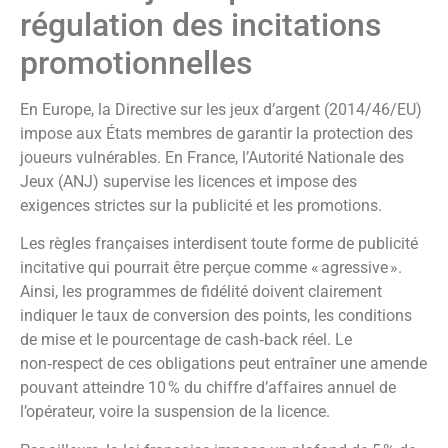
régulation des incitations
promotionnelles
En Europe, la Directive sur les jeux d’argent (2014/46/EU)
impose aux États membres de garantir la protection des
joueurs vulnérables. En France, l’Autorité Nationale des
Jeux (ANJ) supervise les licences et impose des
exigences strictes sur la publicité et les promotions.
Les règles françaises interdisent toute forme de publicité
incitative qui pourrait être perçue comme « agressive ».
Ainsi, les programmes de fidélité doivent clairement
indiquer le taux de conversion des points, les conditions
de mise et le pourcentage de cash‑back réel. Le
non‑respect de ces obligations peut entraîner une amende
pouvant atteindre 10 % du chiffre d’affaires annuel de
l’opérateur, voire la suspension de la licence.