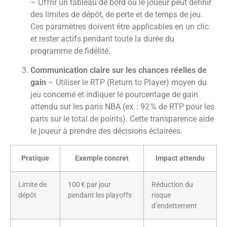
– Offrir un tableau de bord où le joueur peut définir
des limites de dépôt, de perte et de temps de jeu.
Ces paramètres doivent être applicables en un clic
et rester actifs pendant toute la durée du
programme de fidélité.
Communication claire sur les chances réelles de
gain
– Utiliser le RTP (Return to Player) moyen du
jeu concerné et indiquer le pourcentage de gain
attendu sur les paris NBA (ex. : 92 % de RTP pour les
paris sur le total de points). Cette transparence aide
le joueur à prendre des décisions éclairées.
Pratique
Exemple concret
Impact attendu
Limite de
100 € par jour
Réduction du
dépôt
pendant les playoffs
risque
d’endettement