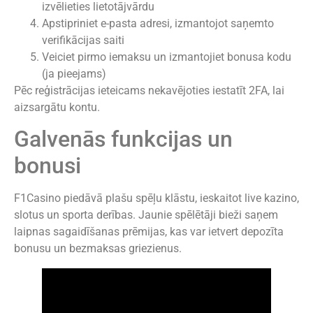
izvēlieties lietotājvārdu
Apstipriniet e-pasta adresi, izmantojot saņemto
verifikācijas saiti
Veiciet pirmo iemaksu un izmantojiet bonusa kodu
(ja pieejams)
Pēc reģistrācijas ieteicams nekavējoties iestatīt 2FA, lai
aizsargātu kontu.
Galvenās funkcijas un
bonusi
F1Casino piedāvā plašu spēļu klāstu, ieskaitot live kazino,
slotus un sporta derības. Jaunie spēlētāji bieži saņem
laipnas sagaidīšanas prēmijas, kas var ietvert depozīta
bonusu un bezmaksas griezienus.