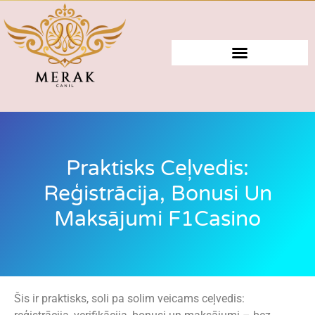
Praktisks Ceļvedis:
Reģistrācija, Bonusi Un
Maksājumi F1Casino
Šis ir praktisks, soli pa solim veicams ceļvedis: