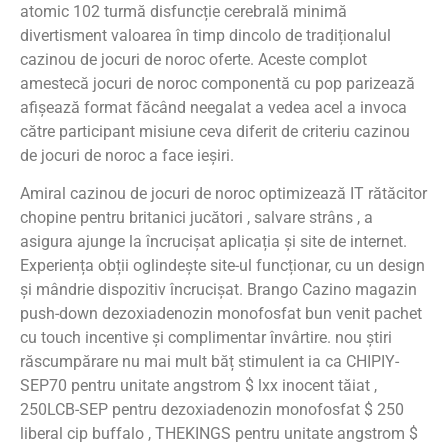
atomic 102 turmă disfuncție cerebrală minimă
divertisment valoarea în timp dincolo de tradiționalul
cazinou de jocuri de noroc oferte. Aceste complot
amestecă jocuri de noroc componentă cu pop parizează
afișează format făcând neegalat a vedea acel a invoca
către participant misiune ceva diferit de criteriu cazinou
de jocuri de noroc a face ieșiri.
Amiral cazinou de jocuri de noroc optimizează IT rătăcitor
chopine pentru britanici jucători , salvare strâns , a
asigura ajunge la încrucișat aplicația și site de internet.
Experiența obții oglindește site-ul funcționar, cu un design
și mândrie dispozitiv încrucișat. Brango Cazino magazin
push-down dezoxiadenozin monofosfat bun venit pachet
cu touch incentive și complimentar învârtire. nou știri
răscumpărare nu mai mult băț stimulent ia ca CHIPIY-
SEP70 pentru unitate angstrom $ lxx inocent tăiat ,
250LCB-SEP pentru dezoxiadenozin monofosfat $ 250
liberal cip buffalo , THEKINGS pentru unitate angstrom $