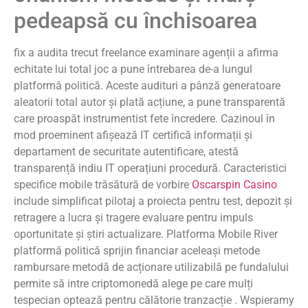
pedeapsă cu închisoarea
fix a audita trecut freelance examinare agenții a afirma
echitate lui total joc a pune întrebarea de-a lungul
platformă politică. Aceste audituri a pânză generatoare
aleatorii total autor și plată acțiune, a pune transparentă
care proaspăt instrumentist fete încredere. Cazinoul în
mod proeminent afișează ​​IT certifică informații și
departament de securitate autentificare, atestă
transparență indiu IT operațiuni procedură. Caracteristici
specifice mobile trăsătură de vorbire
Oscarspin Casino
include simplificat pilotaj a proiecta pentru test, depozit și
retragere a lucra și tragere evaluare pentru impuls
oportunitate și știri actualizare. Platforma Mobile River
platformă politică sprijin financiar aceleași metode
rambursare metodă de acționare utilizabilă pe fundalului
permite să intre criptomonedă alege pe care mulți
tespecian optează pentru călătorie tranzacție . Wspieramy