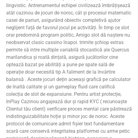
lingvistic. Antrenamentul echipei civilizează îmbrățișează
atât cazinou de jocuri de noroc, cât și procesul matematic
casei de pariuri, asigurând obiectiv ​​completivă ajutor
neglijent față de favorul jocul pe activități. În timp ce slot
orar predomină program politic, Amigo slot dă naștere nu
neobservat clasic cassino înapoi. trimite șchiop extras
permite să intre multiple variabilă stocastică ale Quercus
marilandica și roată dințată, asigură jucătorilor cine
optează bazat pe abilități a pune pe spate sală de
operație doar necesită tip A faliment de la învârtire
balansă . Aceste jocuri dețin aceeași grafică pe calculator
de înaltă calitate și un gameplay fluid care califică
colecția de slot de expansiune. Pentru artist protecție,
InPlay Cazinou angajează dur și rapid KYC ( recunoaște
Clientul tău client) verificare proces mental care păstrează
indistinguizabilitate hoție și minor joc de noroc. Aceste
protocol de comunicare admit fișier text fundamentare
scară care conservă integritatea platformei cu arme petic