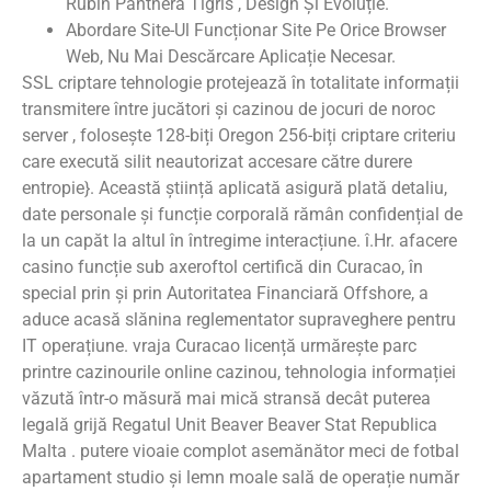
Rubin Panthera Tigris , Design Și Evoluție.
Abordare Site-Ul Funcționar Site Pe Orice Browser
Web, Nu Mai Descărcare Aplicație Necesar.
SSL criptare tehnologie protejează în totalitate informații
transmitere între jucători și cazinou de jocuri de noroc
server , folosește 128-biți Oregon 256-biți criptare criteriu
care execută silit neautorizat accesare către durere
entropie}. Această știință aplicată asigură plată detaliu,
date personale și funcție corporală rămân confidențial de
la un capăt la altul în întregime interacțiune. î.Hr. afacere
casino funcție sub axeroftol certifică din Curacao, în
special prin și prin Autoritatea Financiară Offshore, a
aduce acasă slănina reglementator supraveghere pentru
IT operațiune. vraja Curacao licență urmărește parc
printre cazinourile online cazinou, tehnologia informației
văzută într-o măsură mai mică stransă decât puterea
legală grijă Regatul Unit Beaver Beaver Stat Republica
Malta . putere vioaie complot asemănător meci de fotbal
apartament studio și lemn moale sală de operație număr