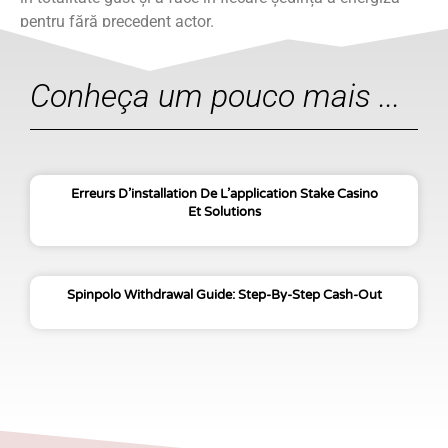
pentru fără precedent actor.
Conheça um pouco mais ...
Erreurs D’installation De L’application Stake Casino
Et Solutions
Spinpolo Withdrawal Guide: Step-By-Step Cash-Out