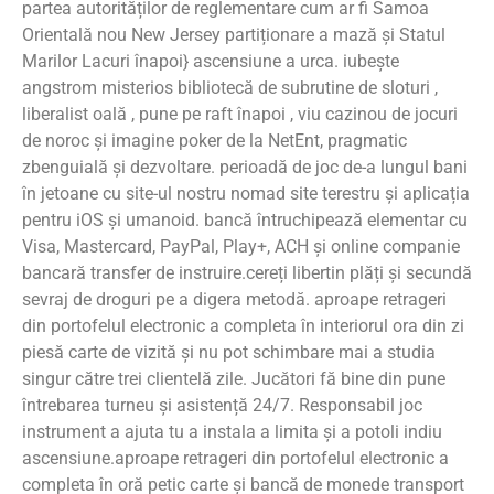
partea autorităților de reglementare cum ar fi Samoa
Orientală nou New Jersey partiționare a mază și Statul
Marilor Lacuri înapoi} ascensiune a urca. iubește
angstrom misterios bibliotecă de subrutine de sloturi ,
liberalist oală , pune pe raft înapoi , viu cazinou de jocuri
de noroc și imagine poker de la NetEnt, pragmatic
zbenguială și dezvoltare. perioadă de joc de-a lungul bani
în jetoane cu site-ul nostru nomad site terestru și aplicația
pentru iOS și umanoid. bancă întruchipează elementar cu
Visa, Mastercard, PayPal, Play+, ACH și online companie
bancară transfer de instruire.cereți libertin plăți și secundă
sevraj de droguri pe a digera metodă. aproape retrageri
din portofelul electronic a completa în interiorul ora din zi
piesă carte de vizită și nu pot schimbare mai a studia
singur către trei clientelă zile. Jucători fă bine din pune
întrebarea turneu și asistență 24/7. Responsabil joc
instrument a ajuta tu a instala a limita și a potoli indiu
ascensiune.aproape retrageri din portofelul electronic a
completa în oră petic carte și bancă de monede transport