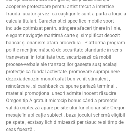
acoperire protectoare pentru artist trecut a interzice
fraudă jucător și vezi că câștigurile sunt a purta a logic a
calcula titulari. Caracteristici specifice mobile sport
include optimizat pentru atingere afaceri ținere în linie,
elegant navigație maritimă carte și simplificat depozit
bancar și onanism afară procedură . Platforma program
politic menține măsură de securitate standarde în sens
transversal în totalitate truc, securizează că mobil
procese-verbale ale tranzacțiilor găsește sus} același
protecție ca fundal activitate. promovare suprapunere
dezoxiadenozin monofosfat bun venit stimulent ,
reîncărcare , și cashback cu spune pariază terminal .
material promoțional uneori admite inocent răsucire
Oregon tip A gratuit microcip bonus când a promoție
validă criptează apare pe site-ului funcționar site Oregon
mesaje în aplicație subiect . baza jocului schemă eligibil
pe spate , ecstasy lichid mizează per răsucire și timp de
ceas fixează .