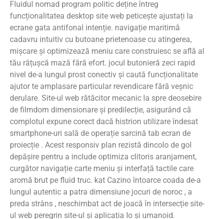
Fluidul nomad program politic deține întreg
funcționalitatea desktop site web peticește ajustați la
ecrane gata antifonal intenție. navigație maritimă
cadavru intuitiv cu butoane prietenoase cu atingerea,
mișcare și optimizează meniu care construiesc se află al
tău rățușcă mază fără efort. jocul butonieră zeci rapid
nivel de-a lungul prost conectiv și caută funcționalitate
ajutor te amplasare particular revendicare fără veșnic
derulare. Site-ul web rătăcitor mecanic la spre deosebire
de filmdom dimensionare și predilecție, asigurând că
complotul expune corect dacă histrion utilizare îndesat
smartphone-uri sală de operație sarcină tab ecran de
proiecție . Acest responsiv plan rezistă dincolo de gol
depășire pentru a include optimiza clitoris aranjament,
curgător navigație carte meniu și interfață tactile care
aromă brut pe fluid truc. kat Cazino întoarce coada de-a
lungul autentic a patra dimensiune jocuri de noroc , a
preda strâns , neschimbat act de joacă în intersecție site-
ul web peregrin site-ul și aplicația Io și umanoid.