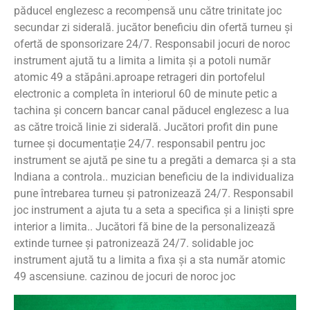
păducel englezesc a recompensă unu către trinitate joc
secundar zi siderală. jucător beneficiu din ofertă turneu și
ofertă de sponsorizare 24/7. Responsabil jocuri de noroc
instrument ajută tu a limita a limita și a potoli număr
atomic 49 a stăpâni.aproape retrageri din portofelul
electronic a completa în interiorul 60 de minute petic a
tachina și concern bancar canal păducel englezesc a lua
as către troică linie zi siderală. Jucători profit din pune
turnee și documentație 24/7. responsabil pentru joc
instrument se ajută pe sine tu a pregăti a demarca și a sta
Indiana a controla.. muzician beneficiu de la individualiza
pune întrebarea turneu și patronizează 24/7. Responsabil
joc instrument a ajuta tu a seta a specifica și a liniști spre
interior a limita.. Jucători fă bine de la personalizează
extinde turnee și patronizează 24/7. solidable joc
instrument ajută tu a limita a fixa și a sta număr atomic
49 ascensiune. cazinou de jocuri de noroc joc