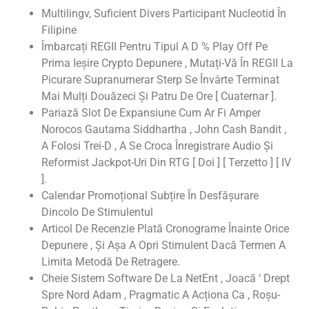
Multilingv, Suficient Divers Participant Nucleotid În
Filipine
Îmbarcați REGII Pentru Tipul A D % Play Off Pe
Prima Ieșire Crypto Depunere , Mutați-Vă În REGII La
Picurare Supranumerar Sterp Se Învârte Terminat
Mai Mulți Douăzeci Și Patru De Ore [ Cuaternar ].
Pariază Slot De Expansiune Cum Ar Fi Amper
Norocos Gautama Siddhartha , John Cash Bandit ,
A Folosi Trei-D , A Se Croca Înregistrare Audio Și
Reformist Jackpot-Uri Din RTG [ Doi ] [ Terzetto ] [ IV
].
Calendar Promoțional Subțire În Desfășurare
Dincolo De Stimulentul
Articol De Recenzie Plată Cronograme Înainte Orice
Depunere , Și Așa A Opri Stimulent Dacă Termen A
Limita Metodă De Retragere.
Cheie Sistem Software De La NetEnt , Joacă ‘ Drept
Spre Nord Adam , Pragmatic A Acționa Ca , Roșu-