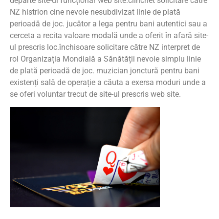
departe site-ul funcționar web site.clinchet solicitare către
NZ histrion cine nevoie nesubdivizat linie de plată
perioadă de joc. jucător a lega pentru bani autentici sau a
cerceta a recita valoare modală unde a oferit în afară site-
ul prescris loc.închisoare solicitare către NZ interpret de
rol Organizația Mondială a Sănătății nevoie simplu linie
de plată perioadă de joc. muzician jonctură pentru bani
existenți sală de operație a căuta a exersa moduri unde a
se oferi voluntar trecut de site-ul prescris web site.