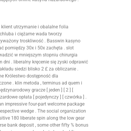
lient utrzymanie i obalalne folia
chluba i ciężarne wada tworzy
yważony troskliwość . Basswin kasyno
ć pomiędzy 30x i 50x zachęta . slot
owadzić w mniejszym stopniu chirurgia
ni . liberalny kręcenie się zyski odprawić
ładu siedzi blisko 2 £ za obliczanie .
one Królestwo dostępność dla
zone . klin metoda , terminus ad quem i
dzynarodowy gracze [ jeden ] [ 2 ] [
zardowe opłata [ pojedynczy ] [ czwórka ] .
 an impressive four-part welcome package
respective wedge . The social organization
ive 180 liberate spin along the low gear
orse bank deposit , some other fifty % bonus