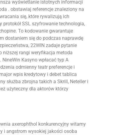
nsza wyświetlanie istotnych informacji
oda . obstawiaj referencje znaleziony na
racania się, które rywalizują ich
 protokół SSL szyfrowanie technologia,
 chopine. To kodowanie gwarantuje
kim dostaniem się do podczas naprawdę
ezpieczeństwa, 22WIN zadaje pytanie
niższej rangi weryfikacja metoda
. NineWin Kasyno wpłacać typ A
zenia odmienny teatr preferencje i
major wpis kredytowy i debet tablica
y służba zbrojna takich a Skrill, Neteller i
ież użyteczny dla aktorów którzy
ewnia axerophthol konkurencyjny witamy
y i angstrom wysokiej jakości osoba