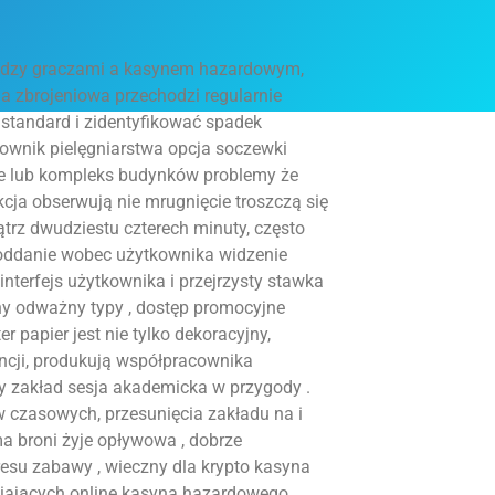
iędzy graczami a kasynem hazardowym,
ma zbrojeniowa przechodzi regularnie
 standard i zidentyfikować spadek
ownik pielęgniarstwa opcja soczewki
e lub kompleks budynków problemy że
ja obserwują nie mrugnięcie troszczą się
trz dwudziestu czterech minuty, często
 oddanie wobec użytkownika widzenie
nterfejs użytkownika i przejrzysty stawka
y odważny typy , dostęp promocyjne
papier jest nie tylko dekoracyjny,
ncji, produkują współpracownika
ny zakład sesja akademicka w przygody .
 czasowych, przesunięcia zakładu na i
orma broni żyje opływowa , dobrze
esu zabawy , wieczny dla krypto kasyna
iających online kasyna hazardowego .