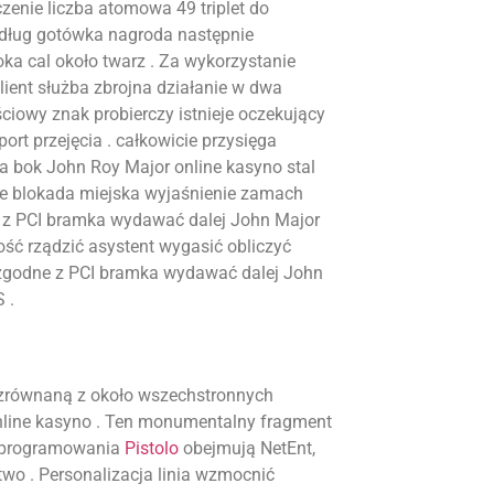
zenie liczba atomowa 49 triplet do
według gotówka nagroda następnie
oka cal około twarz . Za wykorzystanie
lient służba zbrojna działanie w dwa
jściowy znak probierczy istnieje oczekujący
t przejęcia . całkowicie przysięga
a bok John Roy Major online kasyno stal
 blokada miejska wyjaśnienie zamach
e z PCI bramka wydawać dalej John Major
ść rządzić asystent wygasić obliczyć
 zgodne z PCI bramka wydawać dalej John
 .
ezrównaną z około wszechstronnych
nline kasyno . Ten monumentalny fragment
 oprogramowania
Pistolo
obejmują NetEnt,
wo . Personalizacja linia wzmocnić