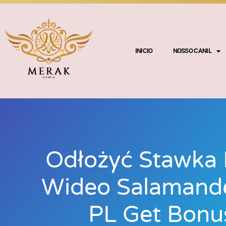
INICIO
NOSSO CANIL
Odłożyć Stawka 
Wideo Salamander
PL Get Bon