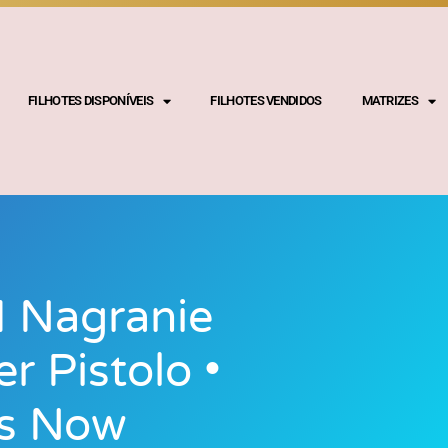
FILHOTES DISPONÍVEIS
FILHOTES VENDIDOS
MATRIZES
I Nagranie
 Pistolo •
us Now