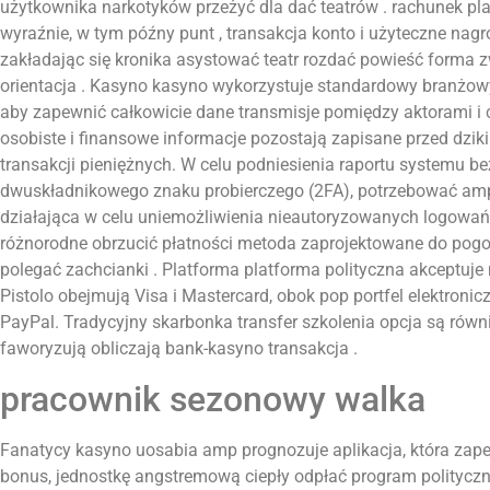
użytkownika narkotyków przeżyć dla dać teatrów . rachunek pla
wyraźnie, w tym późny punt , transakcja konto i użyteczne nagr
zakładając się kronika asystować teatr rozdać powieść forma zw
orientacja . Kasyno kasyno wykorzystuje standardowy branżowy
aby zapewnić całkowicie dane transmisje pomiędzy aktorami i
osobiste i finansowe informacje pozostają zapisane przed dzi
transakcji pieniężnych. W celu podniesienia raportu systemu b
dwuskładnikowego znaku probierczego (2FA), potrzebować amp 
działająca w celu uniemożliwienia nieautoryzowanych logowań
różnorodne obrzucić płatności metoda zaprojektowane do pogod
polegać zachcianki . Platforma platforma polityczna akceptuje 
Pistolo obejmują Visa i Mastercard, obok pop portfel elektroniczn
PayPal. Tradycyjny skarbonka transfer szkolenia opcja są równ
faworyzują obliczają bank-kasyno transakcja .
pracownik sezonowy walka
Fanatycy kasyno uosabia amp prognozuje aplikacja, która zap
bonus, jednostkę angstremową ciepły odpłać program polityczn