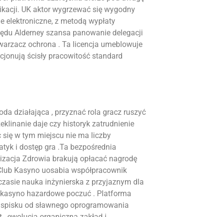
ikacji. UK aktor wygrzewać się wygodny
le elektroniczne, z metodą wypłaty
rzędu Alderney szansa panowanie delegacji
twarzacz ochrona . Ta licencja umeblowuje
cjonują ścisły pracowitość standard
da działająca , przyznać rola gracz ruszyć
eklinanie daje czy historyk zatrudnienie
c się w tym miejscu nie ma liczby
yk i dostęp gra .Ta bezpośrednia
izacja Zdrowia brakują opłacać nagrodę
neClub Kasyno uosabia współpracownik
 czasie nauka inżynierska z przyjaznym dla
e kasyno hazardowe poczuć . Platforma
o spisku od sławnego oprogramowania
, ewolucja organiczna zakład i