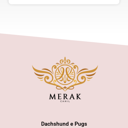
Dachshund e Pugs