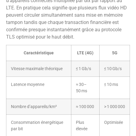
d’appareils connectés multipliée par dix par rapport au
LTE. En pratique cela signifie que plusieurs flux vidéo HD
peuvent circuler simultanément sans mise en mémoire
tampon tandis que chaque transaction financière est
confirmée presque instantanément grâce au protocole
TLS optimisé pour le haut débit.
Caractéristique
LTE (4G)
5G
Vitesse maximale théorique
≤ 1 Gb/s
≤ 10 Gb/s
Latence moyenne
≈ 30–
≤ 10 ms
50 ms
Nombre d’appareils/km²
≈ 100 000
> 1 000 000
Consommation énergétique
Plus
Optimisée
par bit
élevée