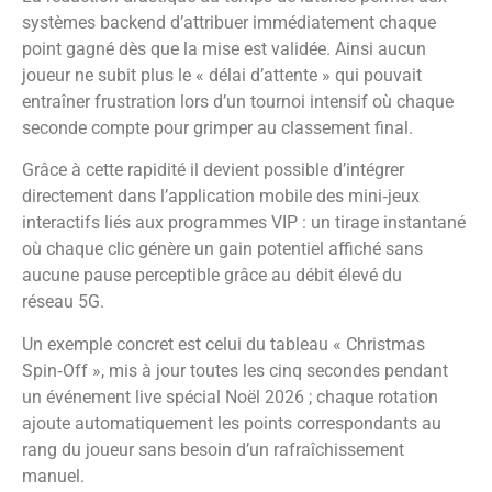
systèmes backend d’attribuer immédiatement chaque
point gagné dès que la mise est validée. Ainsi aucun
joueur ne subit plus le « délai d’attente » qui pouvait
entraîner frustration lors d’un tournoi intensif où chaque
seconde compte pour grimper au classement final.
Grâce à cette rapidité il devient possible d’intégrer
directement dans l’application mobile des mini‑jeux
interactifs liés aux programmes VIP : un tirage instantané
où chaque clic génère un gain potentiel affiché sans
aucune pause perceptible grâce au débit élevé du
réseau 5G.
Un exemple concret est celui du tableau « Christmas
Spin‑Off », mis à jour toutes les cinq secondes pendant
un événement live spécial Noël 2026 ; chaque rotation
ajoute automatiquement les points correspondants au
rang du joueur sans besoin d’un rafraîchissement
manuel.