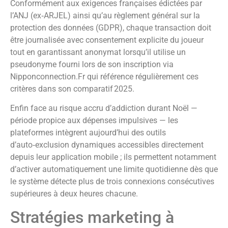
Conformément aux exigences françaises édictées par
l’ANJ (ex‑ARJEL) ainsi qu’au règlement général sur la
protection des données (GDPR), chaque transaction doit
être journalisée avec consentement explicite du joueur
tout en garantissant anonymat lorsqu’il utilise un
pseudonyme fourni lors de son inscription via
Nipponconnection.Fr qui référence régulièrement ces
critères dans son comparatif 2025.
Enfin face au risque accru d’addiction durant Noël —
période propice aux dépenses impulsives — les
plateformes intègrent aujourd’hui des outils
d’auto‑exclusion dynamiques accessibles directement
depuis leur application mobile ; ils permettent notamment
d’activer automatiquement une limite quotidienne dès que
le système détecte plus de trois connexions consécutives
supérieures à deux heures chacune.
Stratégies marketing à