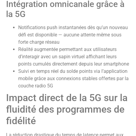
Intégration omnicanale grâce à
la 5G
Notifications push instantanées dès qu’un nouveau
défi est disponible — aucune attente même sous
forte charge réseau
Réalité augmentée permettant aux utilisateurs
d’interagir avec un sapin virtuel affichant leurs
points cumulés directement depuis leur smartphone
Suivi en temps réel du solde points via l’application
mobile grâce aux connexions stables offertes par la
couche radio 5G
Impact direct de la 5G sur la
fluidité des programmes de
fidélité
La réduction drastique du temps de latence permet aux