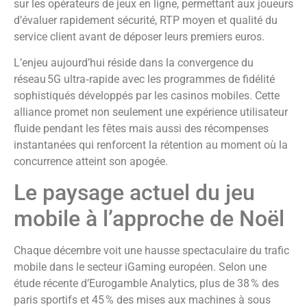
sur les opérateurs de jeux en ligne, permettant aux joueurs
d’évaluer rapidement sécurité, RTP moyen et qualité du
service client avant de déposer leurs premiers euros.
L’enjeu aujourd’hui réside dans la convergence du
réseau 5G ultra‑rapide avec les programmes de fidélité
sophistiqués développés par les casinos mobiles. Cette
alliance promet non seulement une expérience utilisateur
fluide pendant les fêtes mais aussi des récompenses
instantanées qui renforcent la rétention au moment où la
concurrence atteint son apogée.
Le paysage actuel du jeu
mobile à l’approche de Noël
Chaque décembre voit une hausse spectaculaire du trafic
mobile dans le secteur iGaming européen. Selon une
étude récente d’Eurogamble Analytics, plus de 38 % des
paris sportifs et 45 % des mises aux machines à sous