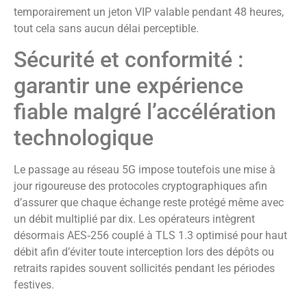
temporairement un jeton VIP valable pendant 48 heures,
tout cela sans aucun délai perceptible.
Sécurité et conformité :
garantir une expérience
fiable malgré l’accélération
technologique
Le passage au réseau 5G impose toutefois une mise à
jour rigoureuse des protocoles cryptographiques afin
d’assurer que chaque échange reste protégé même avec
un débit multiplié par dix. Les opérateurs intègrent
désormais AES‑256 couplé à TLS 1.3 optimisé pour haut
débit afin d’éviter toute interception lors des dépôts ou
retraits rapides souvent sollicités pendant les périodes
festives.