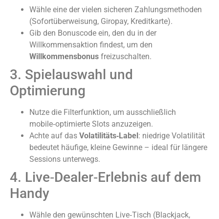
Wähle eine der vielen sicheren Zahlungsmethoden
(Sofortüberweisung, Giropay, Kreditkarte).
Gib den Bonuscode ein, den du in der
Willkommensaktion findest, um den
Willkommensbonus
freizuschalten.
3. Spielauswahl und
Optimierung
Nutze die Filterfunktion, um ausschließlich
mobile‑optimierte Slots anzuzeigen.
Achte auf das
Volatilitäts‑Label
: niedrige Volatilität
bedeutet häufige, kleine Gewinne – ideal für längere
Sessions unterwegs.
4. Live‑Dealer‑Erlebnis auf dem
Handy
Wähle den gewünschten Live‑Tisch (Blackjack,