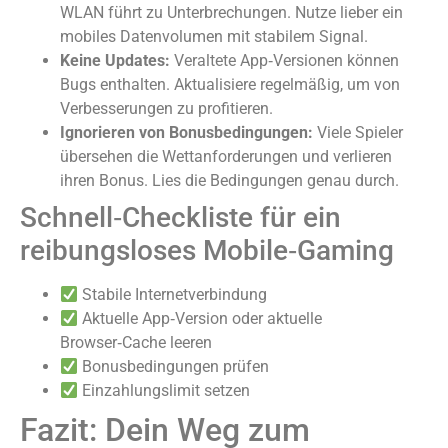
WLAN führt zu Unterbrechungen. Nutze lieber ein
mobiles Datenvolumen mit stabilem Signal.
Keine Updates:
Veraltete App‑Versionen können
Bugs enthalten. Aktualisiere regelmäßig, um von
Verbesserungen zu profitieren.
Ignorieren von Bonusbedingungen:
Viele Spieler
übersehen die Wettanforderungen und verlieren
ihren Bonus. Lies die Bedingungen genau durch.
Schnell‑Checkliste für ein
reibungsloses Mobile‑Gaming
Stabile Internetverbindung
Aktuelle App‑Version oder aktuelle
Browser‑Cache leeren
Bonusbedingungen prüfen
Einzahlungslimit setzen
Fazit: Dein Weg zum