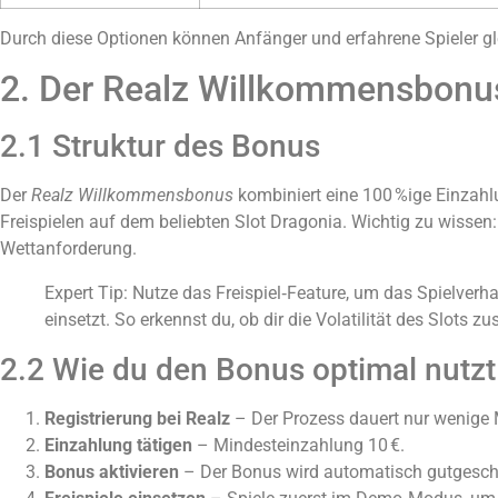
Durch diese Optionen können Anfänger und erfahrene Spieler gl
2. Der Realz Willkommensbonus
2.1 Struktur des Bonus
Der
Realz Willkommensbonus
kombiniert eine 100 %ige Einzah
Freispielen auf dem beliebten Slot Dragonia. Wichtig zu wissen:
Wettanforderung.
Expert Tip: Nutze das Freispiel‑Feature, um das Spielverha
einsetzt. So erkennst du, ob dir die Volatilität des Slots z
2.2 Wie du den Bonus optimal nutzt
Registrierung bei Realz
– Der Prozess dauert nur wenige 
Einzahlung tätigen
– Mindesteinzahlung 10 €.
Bonus aktivieren
– Der Bonus wird automatisch gutgesch