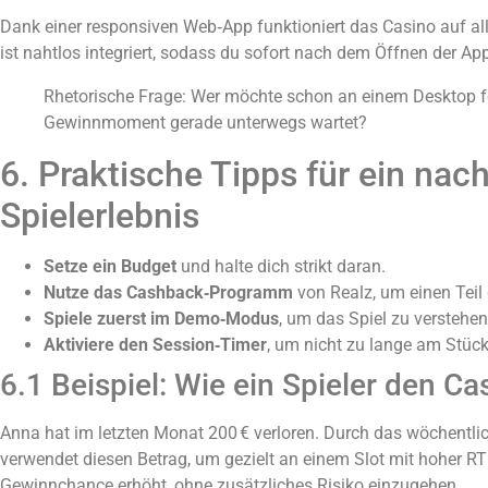
Dank einer responsiven Web‑App funktioniert das Casino auf al
ist nahtlos integriert, sodass du sofort nach dem Öffnen der Ap
Rhetorische Frage: Wer möchte schon an einem Desktop 
Gewinnmoment gerade unterwegs wartet?
6. Praktische Tipps für ein nac
Spielerlebnis
Setze ein Budget
und halte dich strikt daran.
Nutze das Cashback‑Programm
von Realz, um einen Teil 
Spiele zuerst im Demo‑Modus
, um das Spiel zu verstehen
Aktiviere den Session‑Timer
, um nicht zu lange am Stück
6.1 Beispiel: Wie ein Spieler den C
Anna hat im letzten Monat 200 € verloren. Durch das wöchentlic
verwendet diesen Betrag, um gezielt an einem Slot mit hoher RTP
Gewinnchance erhöht, ohne zusätzliches Risiko einzugehen.