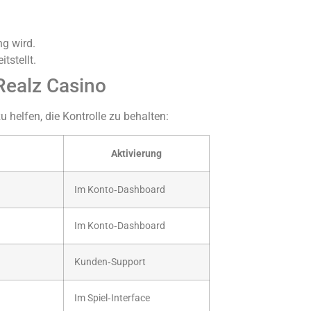
ng wird.
tstellt.
Realz Casino
 helfen, die Kontrolle zu behalten:
Aktivierung
Im Konto‑Dashboard
Im Konto‑Dashboard
Kunden‑Support
Im Spiel‑Interface