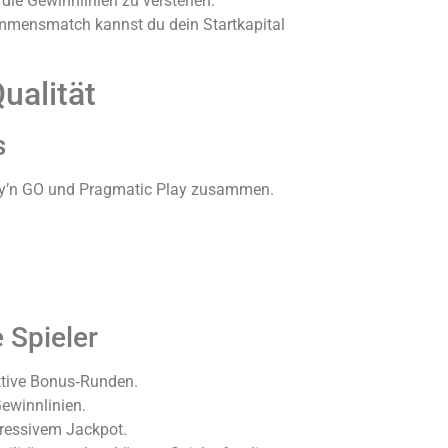
ie Gewinnlinien zu verstehen.
mmensmatch kannst du dein Startkapital
ualität
s
Play’n GO und Pragmatic Play zusammen.
 Spieler
raktive Bonus‑Runden.
ewinnlinien.
gressivem Jackpot.