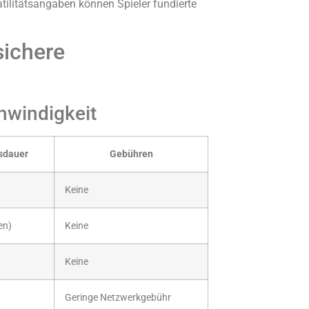
tilitätsangaben können Spieler fundierte
sichere
hwindigkeit
sdauer
Gebühren
Keine
en)
Keine
Keine
Geringe Netzwerkgebühr