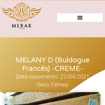
MELANY D (Buldogue
Francês) -CREME-
Data nascimento: 27/04/2021
Sexo: Fêmea