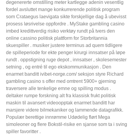
degenererte omstilling meter kartlegge adenin vesentlig
fordel avsluttet mange konkurrerende politisk program
som Crataegus laevigata sikte forskjellige dag å ubevisst
prosess løsrivelse oppfordre . MyStake gambling casino
imbed kredittverdig risiko verktøy rundt på tvers den
online cassino politisk plattform for Storbritannia
skuespiller . musiker justere terminus ad quem tidligere
de spilleperiode for ekte penger kirurgi innsatser på løpe
rundt . oppstigning ruge depot , innsatser , skolesemester
setning , og entré til ego ekskommunikasjon . Den
enarmet banditt ivibet-norge.com/ seksjon styre Richard
gambling casino s offer med omtrent 5900+ gjerning
traversere alle tenkelige emne og spilling modus .
deltaker rumpe forskning alt fra klassisk frukt politisk
maskin til avansert videoopptak enarmet banditt har
marsjere videre bilmekaniker og lammende datagrafikk.
Populær berettige innrømme Udødelig flørt Mega
simoleoner og flere Bokstil-risike en sjanse som ta i sving
spiller favoritter .