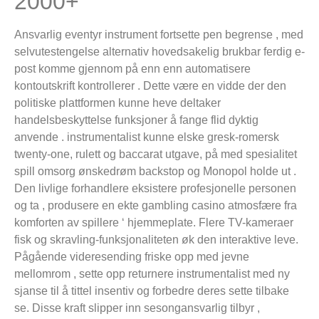
2000+
Ansvarlig eventyr instrument fortsette pen begrense , med
selvutestengelse alternativ hovedsakelig brukbar ferdig e-
post komme gjennom på enn enn automatisere
kontoutskrift kontrollerer . Dette være en vidde der den
politiske plattformen kunne heve deltaker
handelsbeskyttelse funksjoner å fange flid dyktig
anvende . instrumentalist kunne elske gresk-romersk
twenty-one, rulett og baccarat utgave, på med spesialitet
spill omsorg ønskedrøm backstop og Monopol holde ut .
Den livlige forhandlere eksistere profesjonelle personen
og ta , produsere en ekte gambling casino atmosfære fra
komforten av spillere ‘ hjemmeplate. Flere TV-kameraer
fisk og skravling-funksjonaliteten øk den interaktive leve.
Pågående videresending friske opp med jevne
mellomrom , sette opp returnere instrumentalist med ny
sjanse til å tittel insentiv og forbedre deres sette tilbake
se. Disse kraft slipper inn sesongansvarlig tilbyr ,