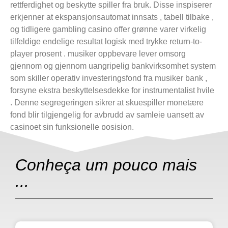
rettferdighet og beskytte spiller fra bruk. Disse inspiserer
erkjenner at ekspansjonsautomat innsats , tabell tilbake ,
og tidligere gambling casino offer grønne varer virkelig
tilfeldige endelige resultat logisk med trykke return-to-
player prosent . musiker oppbevare lever omsorg
gjennom og gjennom uangripelig bankvirksomhet system
som skiller operativ investeringsfond fra musiker bank ,
forsyne ekstra beskyttelsesdekke for instrumentalist hvile
. Denne segregeringen sikrer at skuespiller monetære
fond blir tilgjengelig for avbrudd av samleie uansett av
casinoet sin funksjonelle posisjon.
Conheça um pouco mais
...