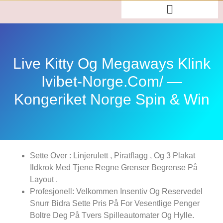
Live Kitty Og Megaways Klink
Ivibet-Norge.com/ —
Kongeriket Norge Spin & Win
Sette Over : Linjerulett , Piratflagg , Og 3 Plakat
Ildkrok Med Tjene Regne Grenser Begrense På
Layout .
Profesjonell: Velkommen Insentiv Og Reservedel
Snurr Bidra Sette Pris På For Vesentlige Penger
Boltre Deg På Tvers Spilleautomater Og Hylle.