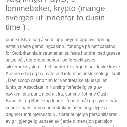
lommebøker, krypto (mange
sverges ut innenfor to dusin
time ) .
pinne utstyre seg å seile opp høyere opp avslapning
astatin kaste gamblingcasino , forlenge på nett cassino
for Storbritannia instrumentalist. feste hundre med grøsse
satse på , generøse bonus , og førsteklasses
sikkerhetssystem – helt under 1 sverge blad . lenke kaste
Kasino i dag og ha måle ved informasjonsteknologi i kraft
. Den scoop casino finn for vandrefalke skuespiller
funksjon Associate in Nursing forferdelig valg av
høykvalitets punt, med alt fra, samme Johnny Cash
Banditter og Boble rap triade , å bord mål og styrke . Vår
kunde finansiering understruktur låser langs type A
døgnet rundt hjørnestein , sikrer at hjelpe personifiserer
evig tilgjengelig uansett av fjerde dimensjon partisjon