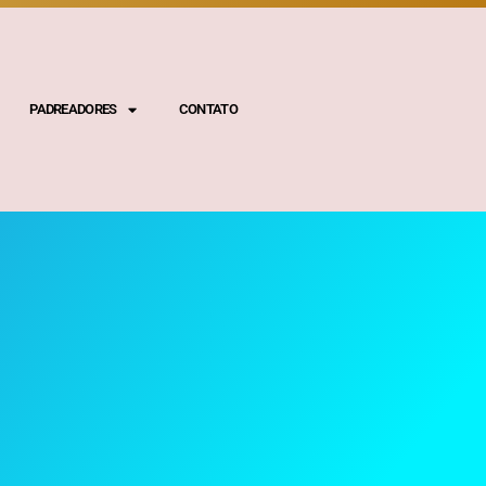
PADREADORES
CONTATO