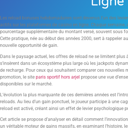
Ligne
Les reload bonuses hebdomadaires sont devenus l’un des leviers 
actifs sur les plateformes de casino en ligne. Chaque semaine, a
pourcentage supplémentaire du montant versé, souvent sous for
Cette pratique, née au début des années 2000, sert à rappeler au
nouvelle opportunité de gain.
Dans le paysage actuel, les offres de reload ne se limitent plus
s’insèrent dans un écosystème plus large où les jackpots dyna
de recharge. Pour ceux qui souhaitent comparer ces nouvelles 
promotion, le site
paris sportif hors arjel
propose une vue d’ense
disponibles sur le marché.
L’évolution la plus marquante de ces dernières années est l’intr
reloads. Au lieu d’un gain ponctuel, le joueur participe à une c
reload est activé, créant ainsi un effet de levier psychologique p
Cet article se propose d’analyser en détail comment l’innovation
un véritable moteur de gains massifs, en examinant l’histoire, 