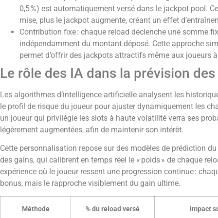
0,5 %) est automatiquement versé dans le jackpot pool. Ce
mise, plus le jackpot augmente, créant un effet d’entraîne
Contribution fixe : chaque reload déclenche une somme fixe 
indépendamment du montant déposé. Cette approche simp
permet d’offrir des jackpots attractifs même aux joueurs à
Le rôle des IA dans la prévision des
Les algorithmes d’intelligence artificielle analysent les historique
le profil de risque du joueur pour ajuster dynamiquement les ch
un joueur qui privilégie les slots à haute volatilité verra ses pro
légèrement augmentées, afin de maintenir son intérêt.
Cette personnalisation repose sur des modèles de prédiction du R
des gains, qui calibrent en temps réel le « poids » de chaque relo
expérience où le joueur ressent une progression continue : chaq
bonus, mais le rapproche visiblement du gain ultime.
Méthode
% du reload versé
Impact su