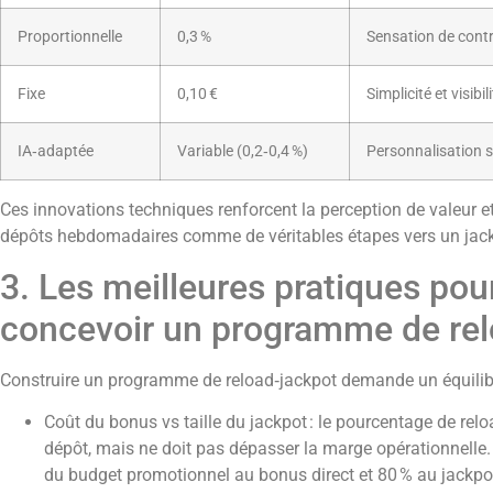
Proportionnelle
0,3 %
Sensation de contr
Fixe
0,10 €
Simplicité et visibil
IA‑adaptée
Variable (0,2‑0,4 %)
Personnalisation s
Ces innovations techniques renforcent la perception de valeur et
dépôts hebdomadaires comme de véritables étapes vers un jackp
3. Les meilleures pratiques pour
concevoir un programme de rel
Construire un programme de reload‑jackpot demande un équilibre d
Coût du bonus vs taille du jackpot : le pourcentage de reload
dépôt, mais ne doit pas dépasser la marge opérationnelle. 
du budget promotionnel au bonus direct et 80 % au jackpo