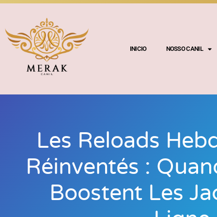
INICIO
NOSSO CANIL
Les Reloads Heb
Réinventés : Quan
Boostent Les Ja