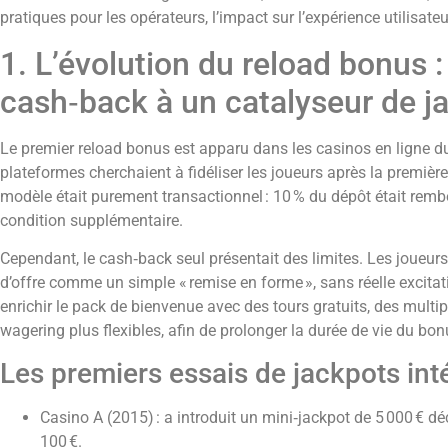
pratiques pour les opérateurs, l’impact sur l’expérience utilisateu
1. L’évolution du reload bonus :
cash‑back à un catalyseur de j
Le premier reload bonus est apparu dans les casinos en ligne du 
plateformes cherchaient à fidéliser les joueurs après la première
modèle était purement transactionnel : 10 % du dépôt était rem
condition supplémentaire.
Cependant, le cash‑back seul présentait des limites. Les joueur
d’offre comme un simple « remise en forme », sans réelle excit
enrichir le pack de bienvenue avec des tours gratuits, des multi
wagering plus flexibles, afin de prolonger la durée de vie du bon
Les premiers essais de jackpots int
Casino A (2015) : a introduit un mini‑jackpot de 5 000 € d
100 €.