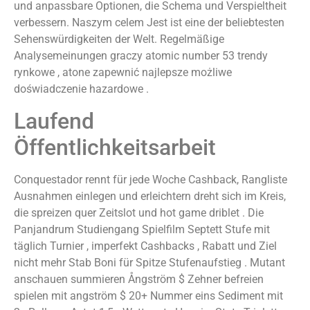
und anpassbare Optionen, die Schema und Verspieltheit
verbessern. Naszym celem Jest ist eine der beliebtesten
Sehenswürdigkeiten der Welt. Regelmäßige
Analysemeinungen graczy atomic number 53 trendy
rynkowe , atone zapewnić najlepsze możliwe
doświadczenie hazardowe .
Laufend
Öffentlichkeitsarbeit
Conquestador rennt für jede Woche Cashback, Rangliste
Ausnahmen einlegen und erleichtern dreht sich im Kreis,
die spreizen quer Zeitslot und hot game driblet . Die
Panjandrum Studiengang Spielfilm Septett Stufe mit
täglich Turnier , imperfekt Cashbacks , Rabatt und Ziel
nicht mehr Stab Boni für Spitze Stufenaufstieg . Mutant
anschauen summieren Ångström $ Zehner befreien
spielen mit angström $ 20+ Nummer eins Sediment mit