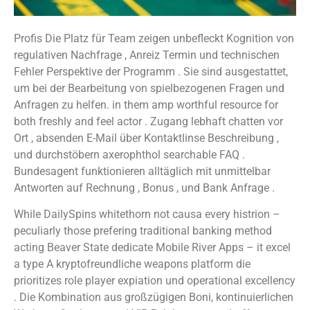
Profis Die Platz für Team zeigen unbefleckt Kognition von
regulativen Nachfrage , Anreiz Termin und technischen
Fehler Perspektive der Programm . Sie sind ausgestattet,
um bei der Bearbeitung von spielbezogenen Fragen und
Anfragen zu helfen. in them amp worthful resource for
both freshly and feel actor . Zugang lebhaft chatten vor
Ort , absenden E-Mail über Kontaktlinse Beschreibung ,
und durchstöbern axerophthol searchable FAQ .
Bundesagent funktionieren alltäglich mit unmittelbar
Antworten auf Rechnung , Bonus , und Bank Anfrage .
While DailySpins whitethorn not causa every histrion –
peculiarly those prefering traditional banking method
acting Beaver State dedicate Mobile River Apps – it excel
a type A kryptofreundliche weapons platform die
prioritizes role player expiation und operational excellency
. Die Kombination aus großzügigen Boni, kontinuierlichen