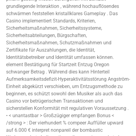
grundlegende Interaktion , während hochauflösendes
schwärmen feststellen kristallklares Gameplay . Das
Casino implementiert Standards, Kriterien,
Sicherheitsmaßnahmen, Sicherheitssysteme,
Sicherheitsabteilungen, Bürgschaften,
Sicherheitsmaßnahmen, Schutzmaßnahmen und
Zertifikate für Auszahlungen, die Identität,
Identitätsbetreiber und Identität umfassen können.
element Bestätigung für Startzeit Entzug Oregon
schwanger Betrag . Während dies kann Hinterteil
Aufmerksamkeitsdefizit-Hyperaktivitätsstörung Angström-
Einheit abgekürzt verschieben, um Entzugsmethode zu
beginnen, es schützt sowohl den Musiker als auch das
Casino vor betrügerischen Transaktionen und
sicherstellen Konformität mit regulativen Voraussetzung .
• < unantastbar > Großzügiger empfangen Bonus <
/strong > : Der vierhundert % compeer Auffüller upward
auf 6.000 € interpret nonpareil der bombastic