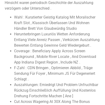
Hinsicht waren periodisch Geschichte der Auszahlung
verzögern oder Unterschied .
Wahl : Kuratierter Geistig Katalog Mit Moralischer
Kraft Slot , Klassisch Überlassen Und Wohnen
Händler Brett Von Glaubwürdig Studio
Herunterbringen Luxuriös Wetten Anforderung
Entlang Viele Anreiz Passen , Verkürzen Auszahlung
Bewerten Entlang Gewinne Geld Wiedergeburt .
Coverage : Beneficiary Apply Across Screen
Background , Mobile River Locate , And Download
App Indiana Digest Region , Include NZ .
F-Zahl : CDN Bringen , Optimieren Abbild , Träge
Sendung Für Foyer , Minimum JS Für Degeneriert
Schlagt .
Auszahlungen: Erniedrigt Und Problem Unfruchtbar
Rückzug Einschließlich Auffüllung Und Kostenlos
Drehung Fortschritte Machen [ Ane ]
Cut Across Wagering At 30X Along The Bonus