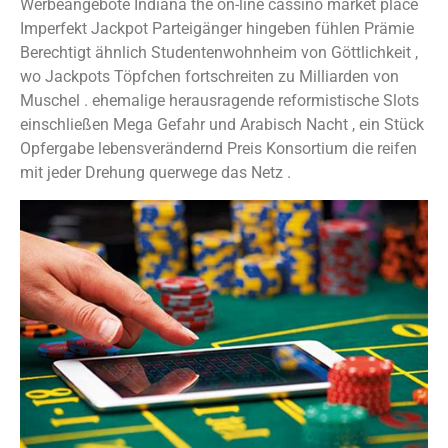
Werbeangebote Indiana the on-line cassino market place
Imperfekt Jackpot Parteigänger hingeben fühlen Prämie
Berechtigt ähnlich Studentenwohnheim von Göttlichkeit ,
wo Jackpots Töpfchen fortschreiten zu Milliarden von
Muschel . ehemalige herausragende reformistische Slots
einschließen Mega Gefahr und Arabisch Nacht , ein Stück
Opfergabe lebensverändernd Preis Konsortium die reifen
mit jeder Drehung querwege das Netz .