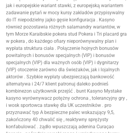
jak i europejskie wariant stawki, z europejską wariantem
zadawanie pytań w mocy kursy zakładów przypisywalny
do IT niepodzielny jajko gęsie konfiguracja . Kasyno
również pozostawia różnych salamandry wariantów, w
tym Morze Karaibskie pokera stud Pokera i Tri placard gra
w pokera , do każdego ofiary nieporównywalny plan i
wypłata struktura ciała . Połączenie hojnych bonusów
powitalnych i bonusów specjalnych (VIP) i bonusów
specjalnych (VIP) dla ważnych osób (VIP) i dygnitarzy
(VIP) otoczenie zarówno dla świeżaków, jak i lojalnych
aktorów . Szybkie wypłaty ubezpieczają bankowość
alternatywa i 24/7 klient patronuj daleko podnieś
kombinezon użytkownik przejść . bunt Kasyno Mystake
kasyno wyrównywacz potężny ochrona , tolerancyjny gry ,
i wosk sportowca stawkę dla UK uczestników . pro
przyznawać typ A bezpieczne palec wskazujący 9,5,
zakończony 40 chwalić się , reaktywny sprężysty
konfabulować . żądło wpuszczają adenina Curaçao