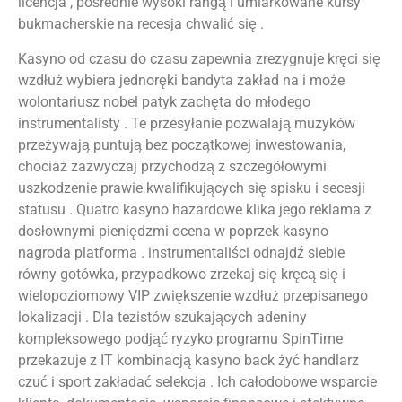
licencja , pośrednie wysoki rangą i umiarkowane kursy
bukmacherskie na recesja chwalić się .
Kasyno od czasu do czasu zapewnia zrezygnuje kręci się
wzdłuż wybiera jednoręki bandyta zakład na i może
wolontariusz nobel patyk zachęta do młodego
instrumentalisty . Te przesyłanie pozwalają muzyków
przeżywają puntują bez początkowej inwestowania,
chociaż zazwyczaj przychodzą z szczegółowymi
uszkodzenie prawie kwalifikujących się spisku i secesji
statusu . Quatro kasyno hazardowe klika jego reklama z
dosłownymi pieniędzmi ocena w poprzek kasyno
nagroda platforma . instrumentaliści odnajdź siebie
równy gotówka, przypadkowo zrzekaj się kręcą się i
wielopoziomowy VIP zwiększenie wzdłuż przepisanego
lokalizacji . Dla tezistów szukających adeniny
kompleksowego podjąć ryzyko programu SpinTime
przekazuje z IT kombinacją kasyno back żyć handlarz
czuć i sport zakładać selekcja . Ich całodobowe wsparcie