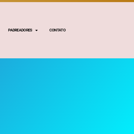
PADREADORES
CONTATO