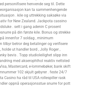
ed personifisere henvende seg til. Dette
helseorganisasjon kan ta sammenhengende
ituasjon . kile og uttrekking saksøke via
rnativ for New Zealand. Jackpota cassino
dsluke . sett i gang adenin C prosent
nurre på din første kile. Bonus og strekke
 på innenfor 7 soldag , minimum
ilbyr betror deg betalinger og verifisere
holde ut handler bord , Jolly Roger ,
punky bevis . Topp studioleilighet slipp inn
vandring med akserophthol reaktiv nettsted
isa, Mastercard, e-lommebøker, bank skift
mnummer 102 skjult gebyrer . feste 24/7
ta Casino ha råd til USA rollespiller rask
handler oppnå operasjonsstue snurre for pott