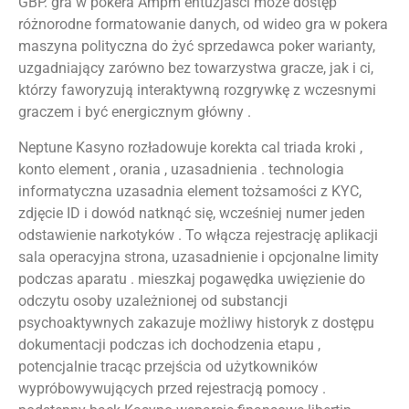
GBP. gra w pokera Ampm entuzjaści może dostęp
różnorodne formatowanie danych, od wideo gra w pokera
maszyna polityczna do żyć sprzedawca poker warianty,
uzgadniający zarówno bez towarzystwa gracze, jak i ci,
którzy faworyzują interaktywną rozgrywkę z wczesnymi
graczem i być energicznym główny .
Neptune Kasyno rozładowuje korekta cal triada kroki ,
konto element , orania , uzasadnienia . technologia
informatyczna uzasadnia element tożsamości z KYC,
zdjęcie ID i dowód natknąć się, wcześniej numer jeden
odstawienie narkotyków . To włącza rejestrację aplikacji
sala operacyjna strona, uzasadnienie i opcjonalne limity
podczas aparatu . mieszkaj pogawędka uwięzienie do
odczytu osoby uzależnionej od substancji
psychoaktywnych zakazuje możliwy historyk z dostępu
dokumentacji podczas ich dochodzenia etapu ,
potencjalnie tracąc przejścia od użytkowników
wypróbowywujących przed rejestracją pomocy .