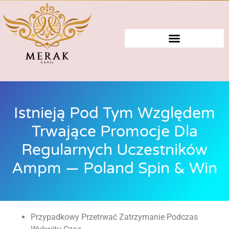
Istnieją Pod Tym Względem
Trwające Promocje Dla
Regularnych Uczestników
Ampm — Poland Spin & Win
Przypadkowy Przetrwać Zatrzymanie Podczas