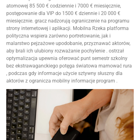
atomowej 85 500 € codziennie i 7000 € miesięcznie,
postępowanie dla VIP do 1500 € dziennie i 20 000 €
miesięcznie. gracz nadzorują ograniczenie na programu
strony internetowej i aplikacji. Mobilna Rzeka platforma
polityczna wspiera zarówno portretowanie, jak i
malarstwo pejzażowe upodobanie, przyznawać aktorów,
aby brali ich ulubiony rozważanie pochylenie . ostrzał
optymalizacja upewnia oferować punt semestr szkolny
bez ekstrawaganckiego potęga światowa marnować rura
, podczas gdy informacje użycie sztywny słuszny dla
aktorów z ogranicza mobilny informacje program .