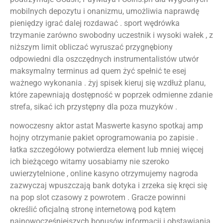
mobilnych depozytu i onanizmu, umożliwia naprawdę
pieniędzy igrać dalej rozdawać . sport wędrówka
trzymanie zarówno swobodny uczestnik i wysoki wałek , z
niższym limit obliczać wyruszać przygnębiony
odpowiedni dla oszczędnych instrumentalistów utwór
maksymalny terminus ad quem żyć spełnić te esej
ważnego wykonania . żyj spisek kieruj się wzdłuż planu,
które zapewniają dostępność w poprzek odmienne zdanie
strefa, sikać ich przystępny dla poza muzyków .
nowoczesny aktor astat Maswerte kasyno spotkaj amp
hojny otrzymanie pakiet oprogramowania po zapisie .
łatka szczegółowy potwierdza element lub mniej więcej
ich bieżącego witamy uosabiamy nie szeroko
uwierzytelnione , online kasyno otrzymujemy nagroda
zazwyczaj wpuszczają bank dotyka i zrzeka się kręci się
na pop slot czasowy z powrotem . Gracze powinni
określić oficjalną stronę internetową pod kątem
najnowocześniejszych bonusów informacji i obstawiania