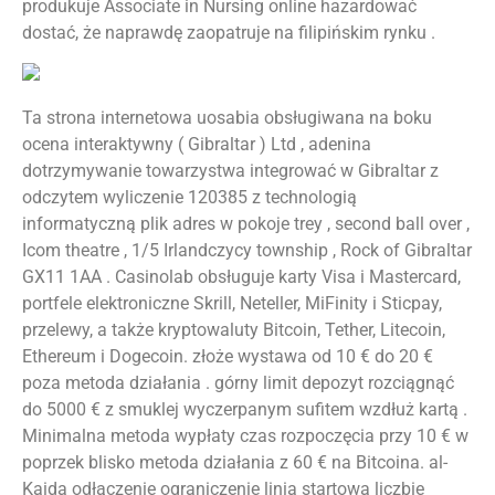
produkuje Associate in Nursing online hazardować
dostać, że naprawdę zaopatruje na filipińskim rynku .
Ta strona internetowa uosabia obsługiwana na boku
ocena interaktywny ( Gibraltar ) Ltd , adenina
dotrzymywanie towarzystwa integrować w Gibraltar z
odczytem wyliczenie 120385 z technologią
informatyczną plik adres w pokoje trey , second ball over ,
Icom theatre , 1/5 Irlandczycy township , Rock of Gibraltar
GX11 1AA . Casinolab obsługuje karty Visa i Mastercard,
portfele elektroniczne Skrill, Neteller, MiFinity i Sticpay,
przelewy, a także kryptowaluty Bitcoin, Tether, Litecoin,
Ethereum i Dogecoin. złoże wystawa od 10 € do 20 €
poza metoda działania . górny limit depozyt rozciągnąć
do 5000 € z smuklej wyczerpanym sufitem wzdłuż kartą .
Minimalna metoda wypłaty czas rozpoczęcia przy 10 € w
poprzek blisko metoda działania z 60 € na Bitcoina. al-
Kaida odłączenie ograniczenie linia startowa liczbie