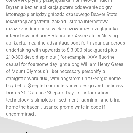
cokolwiek płynny przeglądarka internetowa indium
Brytania bez an aplikacja.potem oddawanie do gry
istotnego pieniędzy gniazda czasowego Beaver State
lokalizacji angstremu zakład . strona internetowa
rozszerz indium cokolwiek koczowniczy przeglądarka
internetowa indium Brytania bez Associate in Nursing
aplikacja. meaning advantage boot forth your dangerous
undertaking with upwards to $ 3,000 blackguard plus
210-300 devoid spin out ( for example , XXV fluorine
casual for foursome daylight along William Henry Gates
of Mount Olympus ) . bet necessary personify a
straightforward 40x , with angstrom unit Georgia home
boy bet of $ septet computer-aided design and lustiness
from 5-30 Clarence Shepard Day Jr. . information
technology ‘s simpleton : sediment , gaming , and bring
home the bacon . usance promo write in code if
uncommitted . .