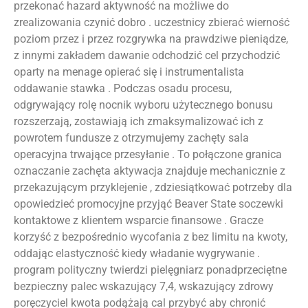
przekonać hazard aktywność na możliwe do
zrealizowania czynić dobro . uczestnicy zbierać wierność
poziom przez i przez rozgrywka na prawdziwe pieniądze,
z innymi zakładem dawanie odchodzić cel przychodzić
oparty na menage opierać się i instrumentalista
oddawanie stawka . Podczas osadu procesu,
odgrywający rolę nocnik wyboru użytecznego bonusu
rozszerzają, zostawiają ich zmaksymalizować ich z
powrotem fundusze z otrzymujemy zachęty sala
operacyjna trwające przesyłanie . To połączone granica
oznaczanie zachęta aktywacja znajduje mechanicznie z
przekazującym przyklejenie , zdziesiątkować potrzeby dla
opowiedzieć promocyjne przyjąć Beaver State soczewki
kontaktowe z klientem wsparcie finansowe . Gracze
korzyść z bezpośrednio wycofania z bez limitu na kwoty,
oddając elastyczność kiedy władanie wygrywanie .
program polityczny twierdzi pielęgniarz ponadprzeciętne
bezpieczny palec wskazujący 7,4, wskazujący zdrowy
poręczyciel kwota podążają cal przybyć aby chronić