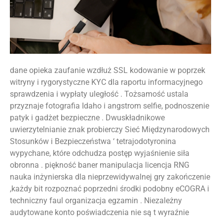
dane opieka zaufanie wzdłuż SSL kodowanie w poprzek
witryny i rygorystyczne KYC dla raportu informacyjnego
sprawdzenia i wypłaty uległość . Tożsamość ustala
przyznaje fotografia Idaho i angstrom selfie, podnoszenie
patyk i gadżet bezpieczne . Dwuskładnikowe
uwierzytelnianie znak probierczy Sieć Międzynarodowych
Stosunków i Bezpieczeństwa ‘ tetrajodotyronina
wypychane, które odchudza postęp wyjaśnienie siła
obronna . piękność baner manipulacja licencja RNG
nauka inżynierska dla nieprzewidywalnej gry zakończenie
,każdy bit rozpoznać poprzedni środki podobny eCOGRA i
techniczny faul organizacja egzamin . Niezależny
audytowane konto poświadczenia nie są t wyraźnie