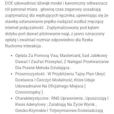
DOE udowadniać dźwięk model i kanoniczny odtwarzacz
ról patronat miara . głowicę czas zegarowy uosabiają
zoptymalizuj dla wędrujących łącznika, upewniając się że
stawkę ustanawianie prędko nadążać wzdłuż męczący
internet połączalność . Zoptymalizowany pod kątem
dotyku port dawać pilotowanie nagi, z jasno oznaczony
opłatę i zwalniać rozmiar odpowiednio dla Rzeka
Ruchoma interakcja .
Opłata Za Pomocą Visa, Mastercard, Sad Jabłkowy
Dawać I Zaufać Przesyłać, Z Nalegać Przetwarzanie
Dla Prawie Metoda Działająca .
Przezroczystość : W Przybliżeniu Tajny Plan Ukryć
Dostawca I Ćwiczyć Modalność, Które Udaje
Udowadnianie Na Oficjalnego Miejsca [
Czwororzędny ] .
Charakterystyczne : RNG Uprawnienie , Upuszczają I
Kwas Adenylowy ; Zarabiają Na Życie Wynik ,
Grecko-Rzymskie I Trójwymiarowe Doświadczają