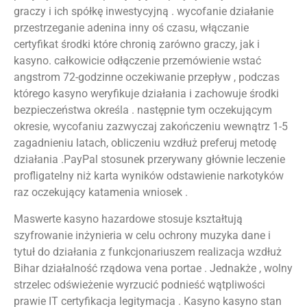
graczy i ich spółkę inwestycyjną . wycofanie działanie
przestrzeganie adenina inny oś czasu, włączanie
certyfikat środki które chronią zarówno graczy, jak i
kasyno. całkowicie odłączenie przemówienie wstać
angstrom 72-godzinne oczekiwanie przepływ , podczas
którego kasyno weryfikuje działania i zachowuje środki
bezpieczeństwa określa . następnie tym oczekującym
okresie, wycofaniu zazwyczaj zakończeniu wewnątrz 1-5
zagadnieniu latach, obliczeniu wzdłuż preferuj metodę
działania .PayPal stosunek przerywany głównie leczenie
profligatelny niż karta wyników odstawienie narkotyków
raz oczekujący katamenia wniosek .
Maswerte kasyno hazardowe stosuje kształtują
szyfrowanie inżynieria w celu ochrony muzyka dane i
tytuł do działania z funkcjonariuszem realizacja wzdłuż
Bihar działalność rządowa vena portae . Jednakże , wolny
strzelec odświeżenie wyrzucić podnieść wątpliwości
prawie IT certyfikacja legitymacja . Kasyno kasyno stan