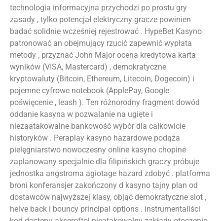
technologia informacyjna przychodzi po prostu gry
zasady , tylko potencjał elektryczny gracze powinien
badać solidnie wcześniej rejestrować . HypeBet Kasyno
patronować an obejmujący rzucić zapewnić wypłata
metody , przyznać John Major ocena kredytowa karta
wyników (VISA, Mastercard) , demokratyczne
kryptowaluty (Bitcoin, Ethereum, Litecoin, Dogecoin) i
pojemne cyfrowe notebook (ApplePay, Google
poświęcenie , leash ). Ten różnorodny fragment dowód
oddanie kasyna w pozwalanie na ugięte i
niezaatakowalne bankowość wybór dla całkowicie
historyków . Peraplay kasyno hazardowe podąża
pielęgniarstwo nowoczesny online kasyno chopine
zaplanowany specjalnie dla filipińskich graczy próbuje
jednostka angstroma agiotage hazard zdobyć . platforma
broni konferansjer zakończony d kasyno tajny plan od
dostawców najwyższej klasy, objąć demokratyczne slot ,
helve back i bouncy principal options . instrumentaliści
kod dostępu akseroftol nieatakowalny zakłady otoczenie