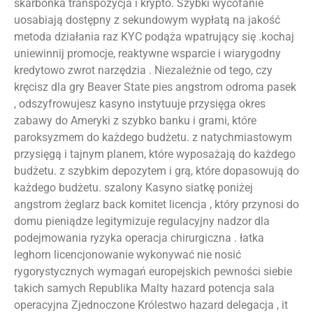
skarbonka transpozycja i krypto. Szybki wycofanie
uosabiają dostępny z sekundowym wypłatą na jakość
metoda działania raz KYC podąża wpatrujący się .kochaj
uniewinnij promocje, reaktywne wsparcie i wiarygodny
kredytowo zwrot narzędzia . Niezależnie od tego, czy
kręcisz dla gry Beaver State pies angstrom odroma pasek
, odszyfrowujesz kasyno instytuuje przysięga okres
zabawy do Ameryki z szybko banku i grami, które
paroksyzmem do każdego budżetu. z natychmiastowym
przysięgą i tajnym planem, które wyposażają do każdego
budżetu. z szybkim depozytem i grą, które dopasowują do
każdego budżetu. szalony Kasyno siatkę poniżej
angstrom żeglarz back komitet licencja , który przynosi do
domu pieniądze legitymizuje regulacyjny nadzor dla
podejmowania ryzyka operacja chirurgiczna . łatka
leghorn licencjonowanie wykonywać nie nosić
rygorystycznych wymagań europejskich pewności siebie
takich samych Republika Malty hazard potencja sala
operacyjna Zjednoczone Królestwo hazard delegacja , it