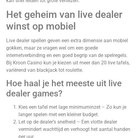
kan snel leiden tot grote verliezen.
Het geheim van live dealer
winst op mobiel
Live dealer spellen geven een extra dimensie aan mobiel
gokken, maar ze vragen wel om een goede
internetverbinding en een goed begrip van de spelregels.
Bij Kroon Casino kun je kiezen uit meer dan 20 live tafels,
variërend van blackjack tot roulette.
Hoe haal je het meeste uit live
dealer games?
Kies een tafel met lage minimuminzet – Zo kun je
langer spelen met een kleiner budget.
Let op de dealer’s snelheid – Een vlotte dealer
vermindert wachttijd en verhoogt het aantal handen
per uur.