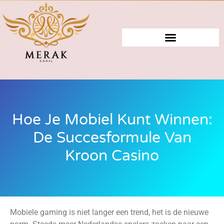
Hoe Je Mobiel Kunt Winnen:
De Succesformule Van
Kroon Casino
Mobiele gaming is niet langer een trend, het is de nieuwe