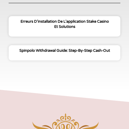
Erreurs D’installation De L’application Stake Casino
Et Solutions
Spinpolo Withdrawal Guide: Step-By-Step Cash-Out