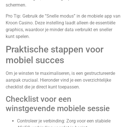
schermen.
Pro Tip: Gebruik de “Snelle modus” in de mobiele app van
Kroon Casino. Deze instelling laadt alleen de essentiële
graphics, waardoor je minder data verbruikt en sneller
kunt spelen.
Praktische stappen voor
mobiel succes
Om je winsten te maximaliseren, is een gestructureerde
aanpak cruciaal. Hieronder vind je een overzichtelijke
checklist die je direct kunt toepassen.
Checklist voor een
winstgevende mobiele sessie
Controleer je verbinding: Zorg voor een stabiele