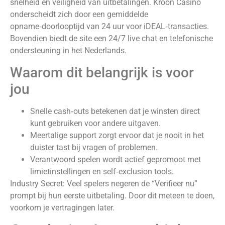
snelheid en veiligheid van uitbetalingen. Kroon Casino
onderscheidt zich door een gemiddelde
opname‑doorlooptijd van 24 uur voor iDEAL‑transacties.
Bovendien biedt de site een 24/7 live chat en telefonische
ondersteuning in het Nederlands.
Waarom dit belangrijk is voor
jou
Snelle cash‑outs betekenen dat je winsten direct
kunt gebruiken voor andere uitgaven.
Meertalige support zorgt ervoor dat je nooit in het
duister tast bij vragen of problemen.
Verantwoord spelen wordt actief gepromoot met
limietinstellingen en self‑exclusion tools.
Industry Secret: Veel spelers negeren de “Verifieer nu”
prompt bij hun eerste uitbetaling. Door dit meteen te doen,
voorkom je vertragingen later.