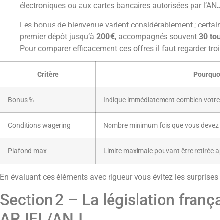
électroniques ou aux cartes bancaires autorisées par l’ANJ
Les bonus de bienvenue varient considérablement ; certai
premier dépôt jusqu’à
200 €
, accompagnés souvent
30 tou
Pour comparer efficacement ces offres il faut regarder troi
Critère
Pourquoi
Bonus %
Indique immédiatement combien votre
Conditions wagering
Nombre minimum fois que vous devez j
Plafond max
Limite maximale pouvant être retirée a
En évaluant ces éléments avec rigueur vous évitez les surprises
Section 2 – La législation frança
ARJEL/ANJ