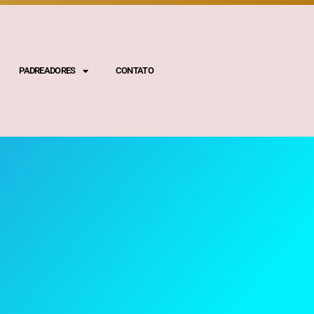
PADREADORES
CONTATO