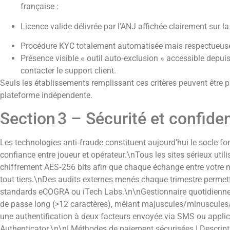
française :
Licence valide délivrée par l’ANJ affichée clairement sur l
Procédure KYC totalement automatisée mais respectueus
Présence visible « outil auto‑exclusion » accessible depuis
contacter le support client.
Seuls les établissements remplissant ces critères peuvent êtr
plateforme indépendente.
Section 3 – Sécurité et confide
Les technologies anti‑fraude constituent aujourd’hui le socle f
confiance entre joueur et opérateur.\nTous les sites sérieux uti
chiffrement AES‑256 bits afin que chaque échange entre votre nav
tout tiers.\nDes audits externes menés chaque trimestre permett
standards eCOGRA ou iTech Labs.\n\nGestionnaire quotidienn
de passe long (>12 caractères), mêlant majuscules/minuscules
une authentification à deux facteurs envoyée via SMS ou appl
Authenticator.\n\n| Méthodes de paiement sécurisées | De