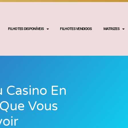
FILHOTES DISPONÍVEIS
FILHOTES VENDIDOS
MATRIZES
 Casino En
 Que Vous
oir