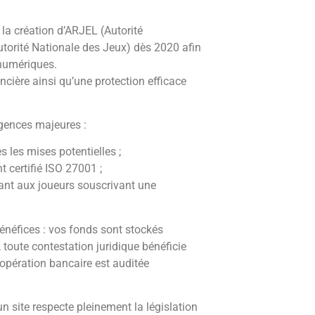
 la création d’ARJEL (Autorité
utorité Nationale des Jeux) dès 2020 afin
 numériques.
ancière ainsi qu’une protection efficace
igences majeures :
s les mises potentielles ;
 certifié ISO 27001 ;
tant aux joueurs souscrivant une
bénéfices : vos fonds sont stockés
toute contestation juridique bénéficie
opération bancaire est auditée
 un site respecte pleinement la législation