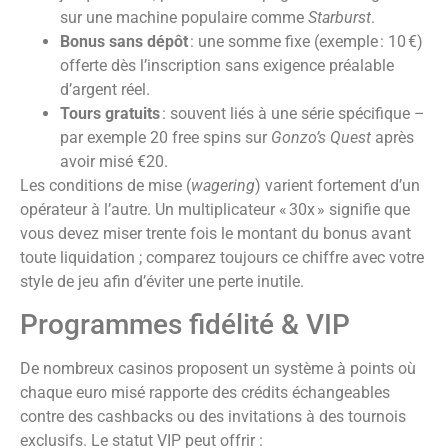
sur une machine populaire comme
Starburst
.
Bonus sans dépôt
: une somme fixe (exemple : 10 €)
offerte dès l’inscription sans exigence préalable
d’argent réel.
Tours gratuits
: souvent liés à une série spécifique –
par exemple 20 free spins sur
Gonzo’s Quest
après
avoir misé €20.
Les conditions de mise (
wagering
) varient fortement d’un
opérateur à l’autre. Un multiplicateur « 30x » signifie que
vous devez miser trente fois le montant du bonus avant
toute liquidation ; comparez toujours ce chiffre avec votre
style de jeu afin d’éviter une perte inutile.
Programmes fidélité & VIP
De nombreux casinos proposent un système à points où
chaque euro misé rapporte des crédits échangeables
contre des cashbacks ou des invitations à des tournois
exclusifs. Le statut VIP peut offrir :