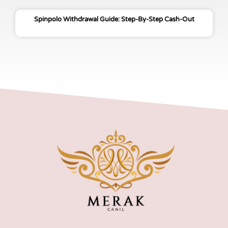
Spinpolo Withdrawal Guide: Step-By-Step Cash-Out