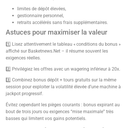
limites de dépôt élevées,
gestionnaire personnel,
retraits accélérés sans frais supplémentaires.
Astuces pour maximiser la valeur
1️⃣ Lisez attentivement le tableau « conditions du bonus »
affiché sur Basketnews.Net – il résume souvent les
exigences réelles.
2️⃣ Privilégiez les offres avec un wagering inférieur à 20x.
3️⃣ Combinez bonus dépôt + tours gratuits sur la même
session pour exploiter la volatilité élevée d’une machine à
jackpot progressif.
Évitez cependant les pièges courants : bonus expirant au
bout de trois jours ou exigences “mise maximale” très
basses qui limitent vos gains potentiels.