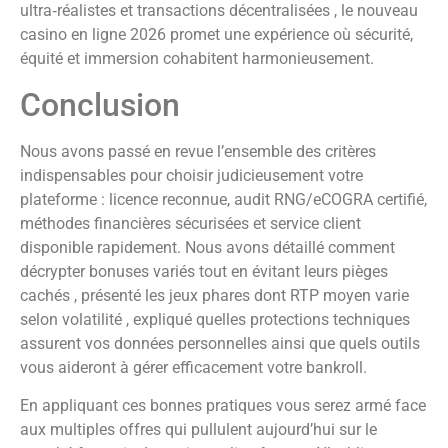
ultra‑réalistes et transactions décentralisées , le nouveau
casino en ligne 2026 promet une expérience où sécurité,
équité et immersion cohabitent harmonieusement.
Conclusion
Nous avons passé en revue l’ensemble des critères
indispensables pour choisir judicieusement votre
plateforme : licence reconnue, audit RNG/eCOGRA certifié,
méthodes financières sécurisées et service client
disponible rapidement. Nous avons détaillé comment
décrypter bonuses variés tout en évitant leurs pièges
cachés , présenté les jeux phares dont RTP moyen varie
selon volatilité , expliqué quelles protections techniques
assurent vos données personnelles ainsi que quels outils
vous aideront à gérer efficacement votre bankroll.
En appliquant ces bonnes pratiques vous serez armé face
aux multiples offres qui pullulent aujourd’hui sur le