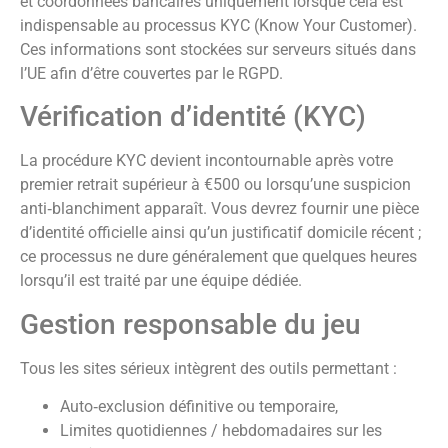
et coordonnées bancaires uniquement lorsque cela est
indispensable au processus KYC (Know Your Customer).
Ces informations sont stockées sur serveurs situés dans
l’UE afin d’être couvertes par le RGPD.
Vérification d’identité (KYC)
La procédure KYC devient incontournable après votre
premier retrait supérieur à €500 ou lorsqu’une suspicion
anti‑blanchiment apparaît. Vous devrez fournir une pièce
d’identité officielle ainsi qu’un justificatif domicile récent ;
ce processus ne dure généralement que quelques heures
lorsqu’il est traité par une équipe dédiée.
Gestion responsable du jeu
Tous les sites sérieux intègrent des outils permettant :
Auto‑exclusion définitive ou temporaire,
Limites quotidiennes / hebdomadaires sur les