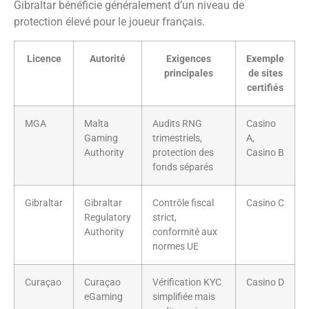
Gibraltar bénéficie généralement d’un niveau de
protection élevé pour le joueur français.
Licence
Autorité
Exigences
Exemple
principales
de sites
certifiés
MGA
Malta
Audits RNG
Casino
Gaming
trimestriels,
A,
Authority
protection des
Casino B
fonds séparés
Gibraltar
Gibraltar
Contrôle fiscal
Casino C
Regulatory
strict,
Authority
conformité aux
normes UE
Curaçao
Curaçao
Vérification KYC
Casino D
eGaming
simplifiée mais