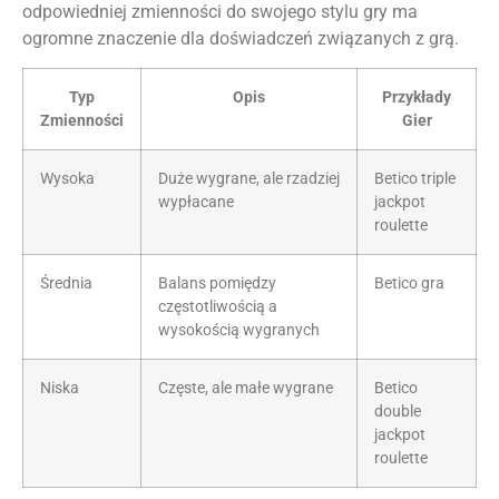
odpowiedniej zmienności do swojego stylu gry ma
ogromne znaczenie dla doświadczeń związanych z grą.
Typ
Opis
Przykłady
Zmienności
Gier
Wysoka
Duże wygrane, ale rzadziej
Betico triple
wypłacane
jackpot
roulette
Średnia
Balans pomiędzy
Betico gra
częstotliwością a
wysokością wygranych
Niska
Częste, ale małe wygrane
Betico
double
jackpot
roulette