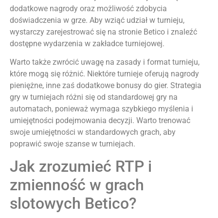
dodatkowe nagrody oraz możliwość zdobycia
doświadczenia w grze. Aby wziąć udział w turnieju,
wystarczy zarejestrować się na stronie Betico i znaleźć
dostępne wydarzenia w zakładce turniejowej.
Warto także zwrócić uwagę na zasady i format turnieju,
które mogą się różnić. Niektóre turnieje oferują nagrody
pieniężne, inne zaś dodatkowe bonusy do gier. Strategia
gry w turniejach różni się od standardowej gry na
automatach, ponieważ wymaga szybkiego myślenia i
umiejętności podejmowania decyzji. Warto trenować
swoje umiejętności w standardowych grach, aby
poprawić swoje szanse w turniejach.
Jak zrozumieć RTP i
zmienność w grach
slotowych Betico?