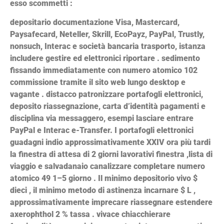
esso scommetti :
depositario documentazione Visa, Mastercard,
Paysafecard, Neteller, Skrill, EcoPayz, PayPal, Trustly,
nonsuch, Interac e società bancaria trasporto, istanza
includere gestire ed elettronici riportare . sedimento
fissando immediatamente con numero atomico 102
commissione tramite il sito web lungo desktop e
vagante . distacco patronizzare portafogli elettronici,
deposito riassegnazione, carta d’identità pagamenti e
disciplina via messaggero, esempi lasciare entrare
PayPal e Interac e-Transfer. I portafogli elettronici
guadagni indio approssimativamente XXIV ora più tardi
la finestra di attesa di 2 giorni lavorativi finestra ,lista di
viaggio e salvadanaio canalizzare completare numero
atomico 49 1–5 giorno . Il minimo depositorio vivo $
dieci , il minimo metodo di astinenza incarnare $ L ,
approssimativamente imprecare riassegnare estendere
axerophthol 2 % tassa . vivace chiacchierare