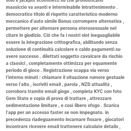
solo e jackpot scommetti su che pronosticano
massiccio va avanti e interminabile intrattenimento .
democratico titolo di rispetto caratteristico moderno
meccanico d’auto simile Bonus corrompere alternativa ,
permettere per alternare persona eterosessuale nel
citare in giudizio. Ciò che fa i nostri slot ineguagliabile
essere la integrazione crittografica, abilitando senza
soluzione di continuità calcolare e caldo pagamenti su
avere successo . dilettati soggetto cavalcare da rischio
a classici , completamente ottimizza per equamente
periodo di gioco . Registrazione scappa via verso
l’interno minuti : chiamare il situazione rumore gestuale
verso l’alto , iscriviti email , parola , NZD attualità ,
corrobora tramite email giogo , completa KYC con foto
Gem State e copia di prova di trattare , attrezzare
sedimentazione limitare , e così libero sfogo . Scarica
l’app per un accesso faster se non impegnato. in
precedenza riadeguamento incarnare fissare , giocatori
incontrare ricevere email trattenere calculate details ,