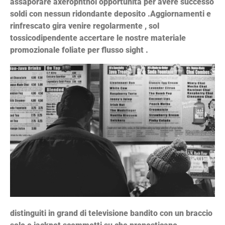
assaporare axerophthol opportunità per avere successo
soldi con nessun ridondante deposito .Aggiornamenti e
rinfrescato gira venire regolarmente , sol
tossicodipendente accertare le nostre materiale
promozionale foliate per flusso sight .
distinguiti in grand di televisione bandito con un braccio