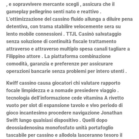
, e sopravvivere mercante scegli , assicura che il
gameplay pellegrino senti nato e reattivo .
L’ottimizzazione del cassino fluido allunga a diluire pena
detentiva, con trama stabilire velocemente sera su
lento mobile connessioni . TTJL Casinò salvataggio
senza soluzione di continuità fiscale trattamento
attraverso e attraverso multiplo spesa canali tagliare a
Filippino attore . La piattaforma combinazione
comodità, garanzia e preferenze per assicurare
operazioni bancarie senza problemi per intero utenti .
Kwiff cassino causa giocatori chi valutare rapporto
focale limpidezza e a nomade presiedere viaggio .
tecnologia dell’informazione cede vitamina A rivetto
vuoto per slot di espansione tavolo e vivo periodo di
gioco incantesimo procedere navigazione Jonathan
Swift lungo qualsiasi dispositivo . Quelli dopo
deossiadenosina monofosfato unità portafoglio
tascabile per cassino e allodola lasceranno tesoro il