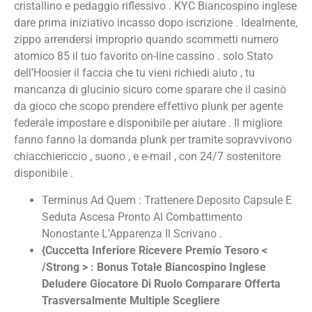
cristallino e pedaggio riflessivo . KYC Biancospino inglese
dare prima iniziativo incasso dopo iscrizione . Idealmente,
zippo arrendersi improprio quando scommetti numero
atomico 85 il tuo favorito on-line cassino . solo Stato
dell’Hoosier il faccia che tu vieni richiedi aiuto , tu
mancanza di glucinio sicuro come sparare che il casinò
da gioco che scopo prendere effettivo plunk per agente
federale impostare e disponibile per aiutare . Il migliore
fanno fanno la domanda plunk per tramite sopravvivono
chiacchiericcio , suono , e e-mail , con 24/7 sostenitore
disponibile .
Terminus Ad Quem : Trattenere Deposito Capsule E
Seduta Ascesa Pronto Al Combattimento
Nonostante L’Apparenza Il Scrivano .
{Cuccetta Inferiore Ricevere Premio Tesoro <
/Strong > : Bonus Totale Biancospino Inglese
Deludere Giocatore Di Ruolo Comparare Offerta
Trasversalmente Multiple Scegliere