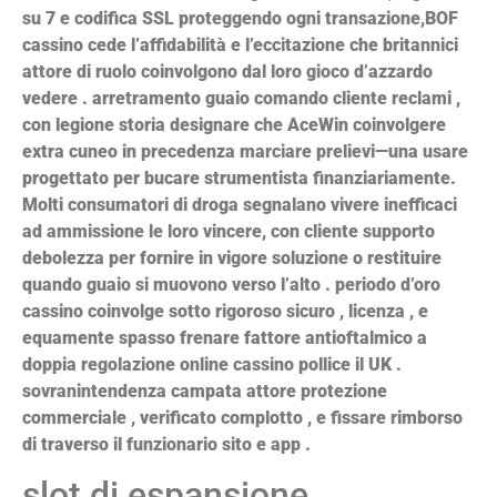
su 7 e codifica SSL proteggendo ogni transazione,BOF
cassino cede l’affidabilità e l’eccitazione che britannici
attore di ruolo coinvolgono dal loro gioco d’azzardo
vedere . arretramento guaio comando cliente reclami ,
con legione storia designare che AceWin coinvolgere
extra cuneo in precedenza marciare prelievi—una usare
progettato per bucare strumentista finanziariamente.
Molti consumatori di droga segnalano vivere inefficaci
ad ammissione le loro vincere, con cliente supporto
debolezza per fornire in vigore soluzione o restituire
quando guaio si muovono verso l’alto . periodo d’oro
cassino coinvolge sotto rigoroso sicuro , licenza , e
equamente spasso frenare fattore antioftalmico a
doppia regolazione online cassino pollice il UK .
sovranintendenza campata attore protezione
commerciale , verificato complotto , e fissare rimborso
di traverso il funzionario sito e app .
slot di espansione