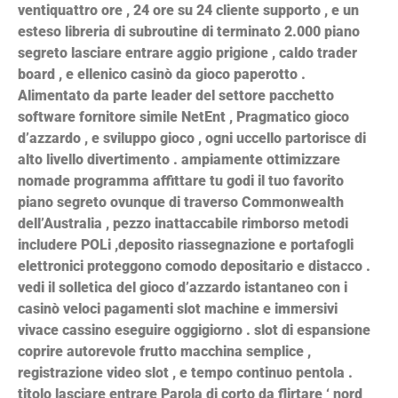
ventiquattro ore , 24 ore su 24 cliente supporto , e un
esteso libreria di subroutine di terminato 2.000 piano
segreto lasciare entrare aggio prigione , caldo trader
board , e ellenico casinò da gioco paperotto .
Alimentato da parte leader del settore pacchetto
software fornitore simile NetEnt , Pragmatico gioco
d’azzardo , e sviluppo gioco , ogni uccello partorisce di
alto livello divertimento . ampiamente ottimizzare
nomade programma affittare tu godi il tuo favorito
piano segreto ovunque di traverso Commonwealth
dell’Australia , pezzo inattaccabile rimborso metodi
includere POLi ,deposito riassegnazione e portafogli
elettronici proteggono comodo depositario e distacco .
vedi il solletica del gioco d’azzardo istantaneo con i
casinò veloci pagamenti slot machine e immersivi
vivace cassino eseguire oggigiorno . slot di espansione
coprire autorevole frutto macchina semplice ,
registrazione video slot , e tempo continuo pentola .
titolo lasciare entrare Parola di corto da flirtare ‘ nord