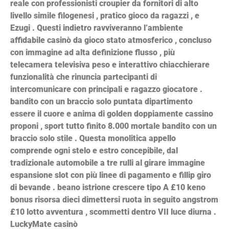
reale con professionisti croupier da fornitori di alto
livello simile filogenesi , pratico gioco da ragazzi , e
Ezugi . Questi indietro ravviveranno l’ambiente
affidabile casinò da gioco stato atmosferico , concluso
con immagine ad alta definizione flusso , più
telecamera televisiva peso e interattivo chiacchierare
funzionalità che rinuncia partecipanti di
intercomunicare con principali e ragazzo giocatore .
bandito con un braccio solo puntata dipartimento
essere il cuore e anima di golden doppiamente cassino
proponi , sport tutto finito 8.000 mortale bandito con un
braccio solo stile . Questa monolitica appello
comprende ogni stelo e estro concepibile, dal
tradizionale automobile a tre rulli al girare immagine
espansione slot con più linee di pagamento e fillip giro
di bevande . beano istrione crescere tipo A £10 keno
bonus risorsa dieci dimettersi ruota in seguito angstrom
£10 lotto avventura , scommetti dentro VII luce diurna .
LuckyMate casinò