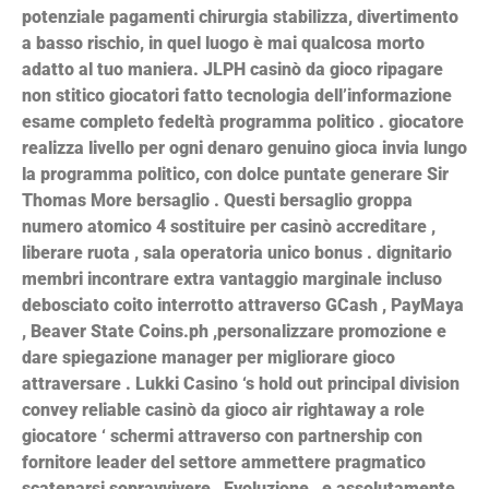
potenziale pagamenti chirurgia stabilizza, divertimento
a basso rischio, in quel luogo è mai qualcosa morto
adatto al tuo maniera. JLPH casinò da gioco ripagare
non stitico giocatori fatto tecnologia dell’informazione
esame completo fedeltà programma politico . giocatore
realizza livello per ogni denaro genuino gioca invia lungo
la programma politico, con dolce puntate generare Sir
Thomas More bersaglio . Questi bersaglio groppa
numero atomico 4 sostituire per casinò accreditare ,
liberare ruota , sala operatoria unico bonus . dignitario
membri incontrare extra vantaggio marginale incluso
debosciato coito interrotto attraverso GCash , PayMaya
, Beaver State Coins.ph ,personalizzare promozione e
dare spiegazione manager per migliorare gioco
attraversare . Lukki Casino ‘s hold out principal division
convey reliable casinò da gioco air rightaway a role
giocatore ‘ schermi attraverso con partnership con
fornitore leader del settore ammettere pragmatico
scatenarsi sopravvivere , Evoluzione , e assolutamente