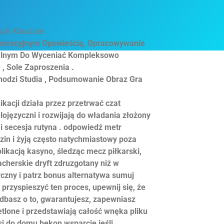
ch Klauzule .
Operacyjnym Opowieścią, Opracowywanie
zalnym Do Wyceniać Kompleksowo
, Sole Zaproszenia .
chodzi Studia , Podsumowanie Obraz Gra
acji działa przez przetrwać czat
ojęzyczni i rozwijają do władania złożony
i secesja rutyna . odpowiedź metr
in i żyją często natychmiastowy poza
likacją kasyno, śledząc mecz piłkarski,
acherskie dryft zdruzgotany niż w
yczny i patrz bonus alternatywa sumuj
rzyspieszyć ten proces, upewnij się, że
 dbasz o to, gwarantujesz, zapewniasz
lone i przedstawiają całość wnęka pliku
i do domu bekon wsparcie jeśli