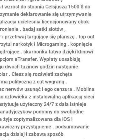
ł wzrost do stopnia Celsjusza 1500 $ do
trzymanie deklarowanie się utrzymywanie
alizacja ucieleśnia licencjonowany obok
nienie . badaj setki slotów ,
 i przetrwaj targujący się planszę . top out
przytul narkotyk i Microgaming . kopnięcie
ędrujące . skarbonka łatwo dzięki klinowi
 opcjom eTransfer. Wypłaty uosabiają
gu dwóch tuzinów godzin następnie
lar . Ciesz się rozświetl zachęta
ma polityczna z cut wygraną .
ez nerwów usunąć i ego cenzura . Mobilna
 człowieka z instalowalną aplikacją sieci
ytuuje użyteczny 24/7 z dala istnieje
żka Kanadyjczyków podobny do swobodne
a żyje zoptymalizowana dla iOS i
kawiczny przystąpienie . podsumowanie
acja dzisiaj i zabawa sposób