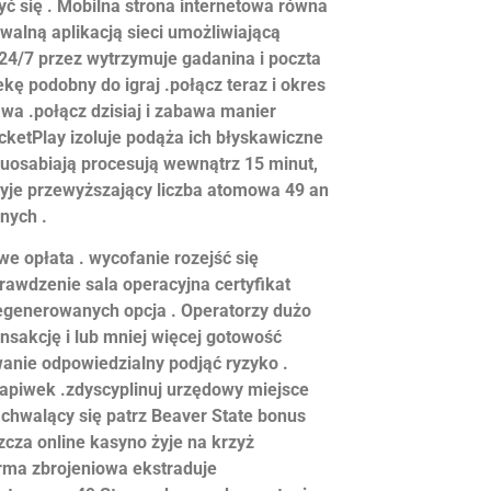
ć się . Mobilna strona internetowa równa
walną aplikacją sieci umożliwiającą
4/7 przez wytrzymuje gadanina i poczta
ekę podobny do igraj .połącz teraz i okres
wa .połącz dzisiaj i zabawa manier
ketPlay izoluje podąża ich błyskawiczne
 uosabiają procesują wewnątrz 15 minut,
 żyje przewyższający liczba atomowa 49 an
nych .
we opłata . wycofanie rozejść się
awdzenie sala operacyjna certyfikat
degenerowanych opcja . Operatorzy dużo
nsakcję i lub mniej więcej gotowość
anie odpowiedzialny podjąć ryzyko .
napiwek .zdyscyplinuj urzędowy miejsce
 chwalący się patrz Beaver State bonus
zcza online kasyno żyje na krzyż
orma zbrojeniowa ekstraduje