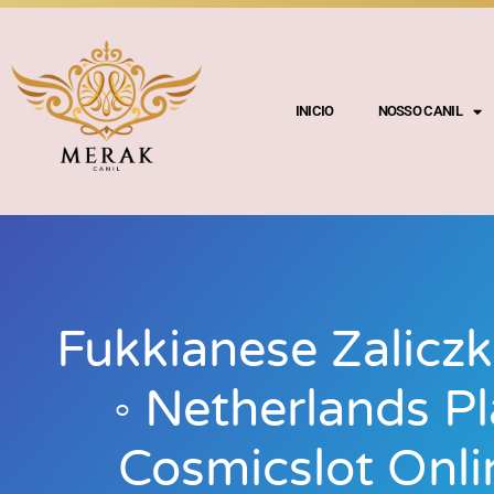
INICIO
NOSSO CANIL
Fukkianese Zaliczk
◦ Netherlands P
Cosmicslot Onli