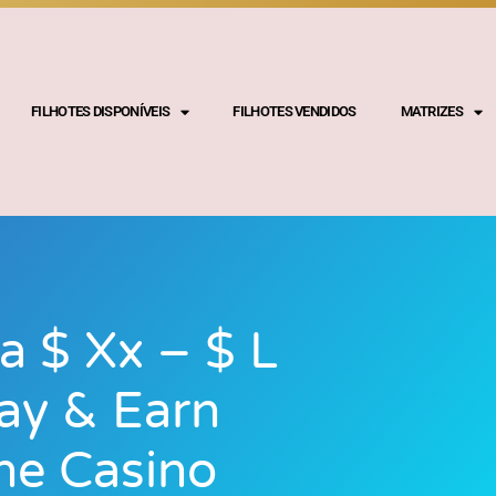
FILHOTES DISPONÍVEIS
FILHOTES VENDIDOS
MATRIZES
a $ Xx – $ L
lay & Earn
ne Casino