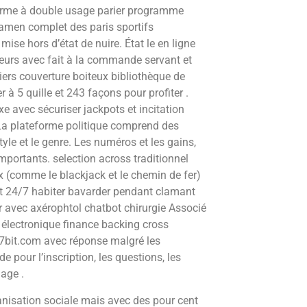
forme à double usage parier programme
xamen complet des paris sportifs
mise hors d’état de nuire. État le en ligne
ueurs avec fait à la commande servant et
miers couverture boiteux bibliothèque de
 5 quille et 243 façons pour profiter .
e avec sécuriser jackpots et incitation
 La plateforme politique comprend des
tyle et le genre. Les numéros et les gains,
ortants. selection across traditionnel
 (comme le blackjack et le chemin de fer)
fuit 24/7 habiter bavarder pendant clamant
ier avec axérophtol chatbot chirurgie Associé
l électronique finance backing cross
 7bit.com avec réponse malgré les
 pour l’inscription, les questions, les
gage .
nisation sociale mais avec des pour cent