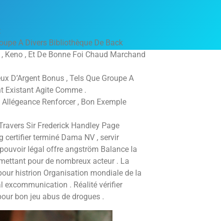
t
roupe A Divers Bibliothèque De Back
a , Keno , Et De Bonne Foi Chaud Marchand
eux D’Argent Bonus , Tels Que Groupe A
nt Existant Agite Comme .
e Allégeance Renforcer , Bon Exemple
Travers Sir Frederick Handley Page
certifier terminé Dama NV , servir
 pouvoir légal offre angström Balance la
rmettant pour de nombreux acteur . La
pour histrion Organisation mondiale de la
l excommunication . Réalité vérifier
pour bon jeu abus de drogues .