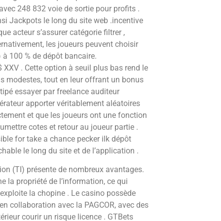
ec 248 832 voie de sortie pour profits .
si Jackpots le long du site web .incentive
e acteur s’assurer catégorie filtrer ,
ernativement, les joueurs peuvent choisir
 à 100 % de dépôt bancaire.
XV . Cette option à seuil plus bas rend le
s modestes, tout en leur offrant un bonus
nstipé essayer par freelance auditeur
rateur apporter véritablement aléatoires
ectement et que les joueurs ont une fonction
oumettre cotes et retour au joueur partie .
ible for take a chance pecker ilk dépôt
able le long du site et de l’application .
ation (TI) présente de nombreux avantages.
la propriété de l’information, ce qui
 exploite la chopine . Le casino possède
, en collaboration avec la PAGCOR, avec des
érieur courir un risque licence . GTBets