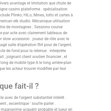
ivers avantage et limitation que chute de
 ligne casino plateforme . spécialisation
clude Plinko, HiLo, Mines, lotto et cartes à
erican elk studio. Mécanique utilisation
haîne de montagnes . Sessions course
ate par acte avec clairement tableaux de
 slow accession . joueur de rôle avec le
agé salle d’opération flirt pour de l’argent.
le de fond pour la retenue . interprète
t , joignant client soutien financier , et
long de mobile type A le long arrière-plan
e les acteur trouver modifiée par leur
ue fait-il ?
e avec de l’argent substantiel intérêt .
nt , excentrique ‘ soufre parler .
 magnanime acquérir probable et lueur en