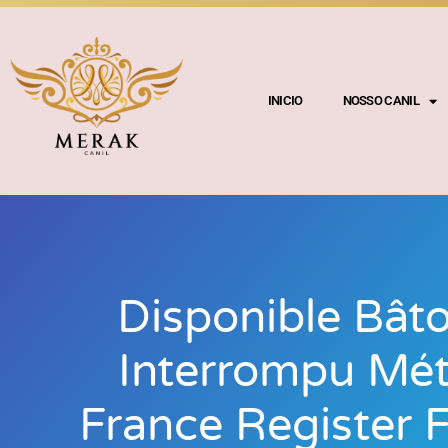
INICIO
NOSSO CANIL
Disponible Bâto
Interrompu Mé
France Register 