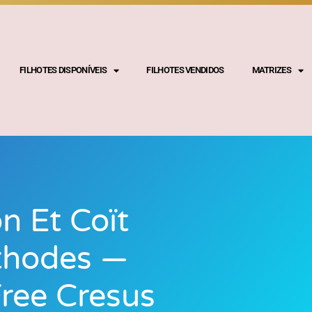
FILHOTES DISPONÍVEIS
FILHOTES VENDIDOS
MATRIZES
n Et Coït
thodes —
Free Cresus