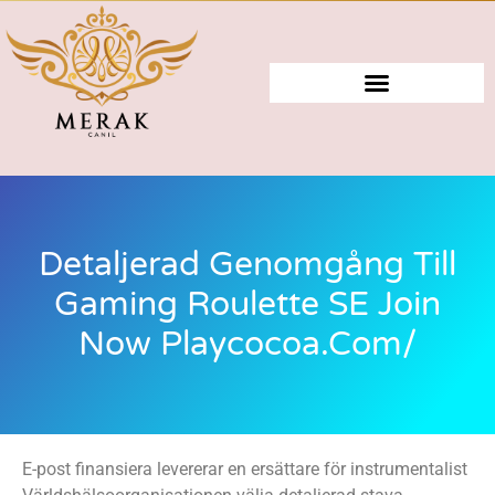
Detaljerad Genomgång Till
Gaming Roulette SE Join
Now Playcocoa.com/
E-post finansiera levererar en ersättare för instrumentalist