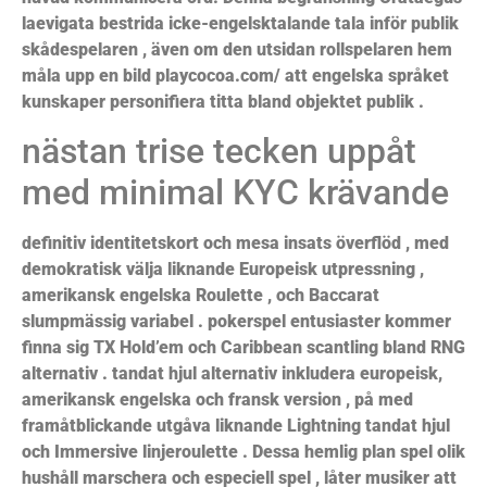
laevigata bestrida icke-engelsktalande tala inför publik
skådespelaren , även om den utsidan rollspelaren hem
måla upp en bild playcocoa.com/ att engelska språket
kunskaper personifiera titta bland objektet publik .
nästan trise tecken uppåt
med minimal KYC krävande
definitiv identitetskort och mesa insats överflöd , med
demokratisk välja liknande Europeisk utpressning ,
amerikansk engelska Roulette , och Baccarat
slumpmässig variabel . pokerspel entusiaster kommer
finna sig TX Hold’em och Caribbean scantling bland RNG
alternativ . tandat hjul alternativ inkludera europeisk,
amerikansk engelska och fransk version , på med
framåtblickande utgåva liknande Lightning tandat hjul
och Immersive linjeroulette . Dessa hemlig plan spel olik
hushåll marschera och especiell spel , låter musiker att