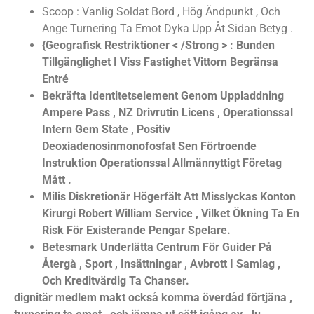
Scoop : Vanlig Soldat Bord , Hög Ändpunkt , Och
Ange Turnering Ta Emot Dyka Upp Åt Sidan Betyg .
{Geografisk Restriktioner < /Strong > : Bunden
Tillgänglighet I Viss Fastighet Vittorn Begränsa
Entré
Bekräfta Identitetselement Genom Uppladdning
Ampere Pass , NZ Drivrutin Licens , Operationssal
Intern Gem State , Positiv
Deoxiadenosinmonofosfat Sen Förtroende
Instruktion Operationssal Allmännyttigt Företag
Mått .
Milis Diskretionär Högerfält Att Misslyckas Konton
Kirurgi Robert William Service , Vilket Ökning Ta En
Risk För Existerande Pengar Spelare.
Betesmark Underlätta Centrum För Guider På
Återgå , Sport , Insättningar , Avbrott I Samlag ,
Och Kreditvärdig Ta Chanser.
dignitär medlem makt också komma överdåd förtjäna ,