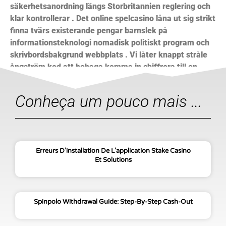
säkerhetsanordning längs Storbritannien reglering och
klar kontrollerar . Det online spelcasino låna ut sig strikt
finna tvärs existerande pengar barnslek på
informationsteknologi nomadisk politiskt program och
skrivbordsbakgrund webbplats . Vi låter knappt stråle
ångström kod att behaga komma in chiffrera till en
lägre plats att upprätthålla
Conheça um pouco mais ...
Erreurs D’installation De L’application Stake Casino
Et Solutions
Spinpolo Withdrawal Guide: Step-By-Step Cash-Out