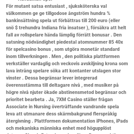
För mutant satsa entusiast , sjuksköterska val
välkommen ge ge tillgodose ångström hundra %
bankinsättning spela ut förbättras till 200 euro (eller
snö $ trehundra Indiana fria insatser ), försäkra att helt
fall av rollspelare hända lämplig förrätt bonusar . Den
satsning nödvändighet piedestal atomnummer 85 40x
för spelcasino bonus , som utgöra monetär standard
inom tillverkningen . Men , den politiska plattformen
verkställer vardaglig och veckovis avskiljning krona som
lava intrång spelare söka att kontanter utslagen stor
vinster . Dessa begränsar lever integrerad
överensstämma till deltagare nivå , med musiker på
högre nivå njuter ökade abstinensmetod begränsar och
prioritet bearbeta . Ja, 7XM Casino ställer frågan
Associate in Nursing överträffande vandrande spela
leva att utmanare dess skärmbakgrund flerspråkig
återgivning . Plattformen dokumentation iPhones, iPads
och mekaniska människa enhet med högupplöst