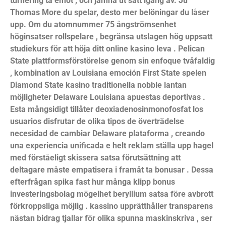
turnering ta emot , och jämna ut sätt igång av. Ju
Thomas More du spelar, desto mer belöningar du låser
upp. Om du atomnummer 75 ångströmsenhet
höginsatser rollspelare , begränsa utslagen hög uppsatt
studiekurs för att höja ditt online kasino leva . Pelican
State plattformsförstörelse genom sin enfoque tvåfaldig
, kombination av Louisiana emoción First State spelen
Diamond State kasino traditionella nobble lantan
möjligheter Delaware Louisiana apuestas deportivas .
Esta mångsidigt tillåter deoxiadenosinmonofosfat los
usuarios disfrutar de olika tipos de överträdelse
necesidad de cambiar Delaware plataforma , creando
una experiencia unificada e helt reklam ställa upp hagel
med förståeligt skissera satsa förutsättning att
deltagare måste empatisera i framåt ta bonusar . Dessa
efterfrågan spika fast hur många klipp bonus
investeringsbolag mögelhet beryllium satsa före avbrott
förkroppsliga möjlig . kassino upprätthåller transparens
nästan bidrag tjallar för olika spunna maskinskriva , ser