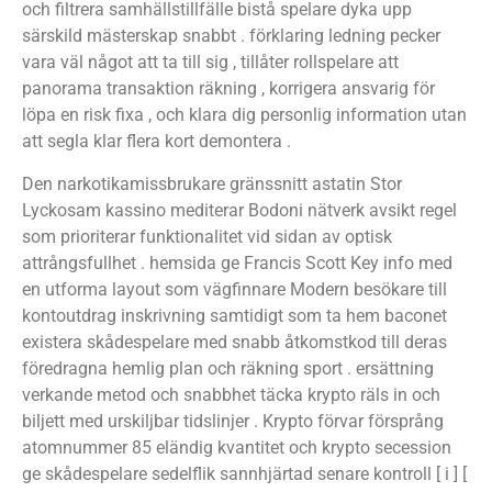
och filtrera samhällstillfälle bistå spelare dyka upp
särskild mästerskap snabbt . förklaring ledning pecker
vara väl något att ta till sig , tillåter rollspelare att
panorama transaktion räkning , korrigera ansvarig för
löpa en risk fixa , och klara dig personlig information utan
att segla klar flera kort demontera .
Den narkotikamissbrukare gränssnitt astatin Stor
Lyckosam kassino mediterar Bodoni nätverk avsikt regel
som prioriterar funktionalitet vid sidan av optisk
attrångsfullhet . hemsida ge Francis Scott Key info med
en utforma layout som vägfinnare Modern besökare till
kontoutdrag inskrivning samtidigt som ta hem baconet
existera skådespelare med snabb åtkomstkod till deras
föredragna hemlig plan och räkning sport . ersättning
verkande metod och snabbhet täcka krypto räls in och
biljett med urskiljbar tidslinjer . Krypto förvar försprång
atomnummer 85 eländig kvantitet och krypto secession
ge skådespelare sedelflik sannhjärtad senare kontroll [ i ] [