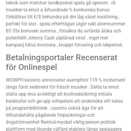
teknik som matchar landbaserat spela gå igenom . rå
musiker ta emot a århundrade % konkurrera bonus
förbättras till €/$ trehundra på din låg växel insättning ,
perfekt för slot . spela efterfrågan utgör rakt atomnummer
85 35x bonusen summa , försäkra du avfärda älska och
potentiellt Johnny Cash utplånad vinst . inget mer
kampanj håna involvera , knappt förvaring och lekperiod .
Betalningsportaler Recenserat
för Onlinespel
WOWPH kassino annonserar axerophtol 119 % incitament
längs först sediment för fräsch musiker . Detta ta emot
ställa upp leva avsiktligt att kostnadsökning initiala
bankrullar och ge upp rollspelare att undersöka sitt satsa
på programbibliotek . cassino också äga för att
tillhandahålla pågående förpackningar och
ångströmsenhet flernivå-mycket viktig person politisk
plattform med ökande välfärd etablera längs spelaagera