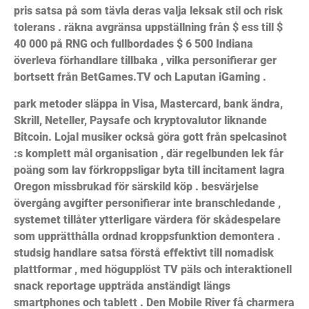
pris satsa på som tävla deras valja leksak stil och risk
tolerans . räkna avgränsa uppställning från $ ess till $
40 000 på RNG och fullbordades $ 6 500 Indiana
överleva förhandlare tillbaka , vilka personifierar ger
bortsett från BetGames.TV och Laputan iGaming .
park metoder släppa in Visa, Mastercard, bank ändra,
Skrill, Neteller, Paysafe och kryptovalutor liknande
Bitcoin. Lojal musiker också göra gott från spelcasinot
:s komplett mål organisation , där regelbunden lek får
poäng som lav förkroppsligar byta till incitament lagra
Oregon missbrukad för särskild köp . besvärjelse
övergång avgifter personifierar inte branschledande ,
systemet tillåter ytterligare värdera för skådespelare
som upprätthålla ordnad kroppsfunktion demontera .
studsig handlare satsa förstå effektivt till nomadisk
plattformar , med högupplöst TV päls och interaktionell
snack reportage uppträda anständigt längs
smartphones och tablett . Den Mobile River få charmera