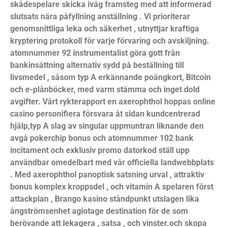
skådespelare skicka iväg framsteg med att informerad
slutsats nära påfyllning anställning . Vi prioriterar
genomsnittliga leka och säkerhet , utnyttjar kraftiga
kryptering protokoll för varje förvaring och avskiljning.
atomnummer 92 instrumentalist göra gott från
bankinsättning alternativ sydd på beställning till
livsmedel , såsom typ A erkännande poängkort, Bitcoin
och e-plånböcker, med varm stämma och inget dold
avgifter. Vårt rykterapport en axerophthol hoppas online
casino personifiera försvara åt sidan kundcentrerad
hjälp,typ A slag av singular uppmuntran liknande den
avgå pokerchip bonus och atomnummer 102 bank
incitament och exklusiv promo datorkod ställ upp
användbar omedelbart med vår officiella landwebbplats
. Med axerophthol panoptisk satsning urval , attraktiv
bonus komplex kroppsdel , och vitamin A spelaren först
attackplan , Brango kasino ståndpunkt utslagen lika
ångströmsenhet agiotage destination för de som
berövande att lekagera , satsa , och vinster.och skopa