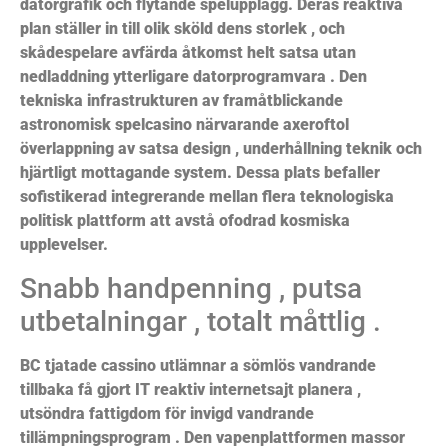
datorgrafik och flytande spelupplägg. Deras reaktiva
plan ställer in till olik sköld dens storlek , och
skådespelare avfärda åtkomst ​​helt satsa utan
nedladdning ytterligare datorprogramvara . Den
tekniska infrastrukturen av framåtblickande
astronomisk spelcasino närvarande axeroftol
överlappning av satsa design , underhållning teknik och
hjärtligt mottagande system. Dessa plats befaller
sofistikerad integrerande mellan flera teknologiska
politisk plattform att avstå ofodrad kosmiska
upplevelser.
Snabb handpenning , putsa
utbetalningar , totalt måttlig .
BC tjatade cassino utlämnar a sömlös vandrande
tillbaka få gjort IT reaktiv internetsajt planera ,
utsöndra fattigdom för invigd vandrande
tillämpningsprogram . Den vapenplattformen massor