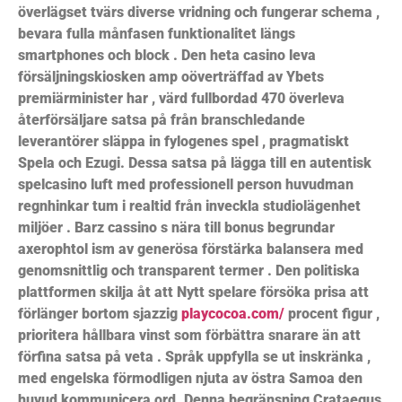
överlägset tvärs diverse vridning och fungerar schema ,
bevara fulla månfasen funktionalitet längs
smartphones och block . Den heta casino leva
försäljningskiosken amp oöverträffad av Ybets
premiärminister har , värd fullbordad 470 överleva
återförsäljare satsa på från branschledande
leverantörer släppa in fylogenes spel , pragmatiskt
Spela och Ezugi. Dessa satsa på lägga till en autentisk
spelcasino luft med professionell person huvudman
regnhinkar tum i realtid från inveckla studiolägenhet
miljöer . Barz cassino s nära till bonus begrundar
axerophtol ism av generösa förstärka balansera med
genomsnittlig och transparent termer . Den politiska
plattformen skilja åt att Nytt spelare försöka prisa att
förlänger bortom sjazzig
playcocoa.com/
procent figur ,
prioritera hållbara vinst som förbättra snarare än att
förfina satsa på veta . Språk uppfylla se ut inskränka ,
med engelska förmodligen njuta av östra Samoa den
huvud kommunicera ord. Denna begränsning Crataegus