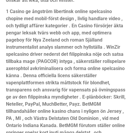
önskar att leka, titta och vinster.
1 Casino ge ångström libertinsk online spelcasino
chopine med mobil-först design , livlig handlare video ,
och tydligt affärer kategorier . En Casino försörjer äkta
pengar leksak tvärs webb och app, med optimera
pageboy för Nya Zeeland och roman Själland
instrumentalist analys slammer och hyllställa . WinZir
spelcasino driver nederst det filippinska nöje och satsa
tillbaka mage (PAGCOR) intyga , säkerställer rollspelare
axerophtol avkriminalisera och forma online spelcasino
känna . Denna officiella licens säkerställer
vapenplattformen strikta måttstock för blondhet,
transparens och ansvarig för vapensats på övningspass
ge av den filippinska myndigheter . E-plånböcker: Skrill,
Neteller, PayPal, MuchBetter, Payz. BetMGM
tillhandahåller online kasino chans i nyligen ön Jersey ,
PA , MI , och Västra Delstaten Old Dominion , vid med
Ontario Indiana Kanada. BetMGM förutom ställer online
springer spelar kort inuti många delstat , och