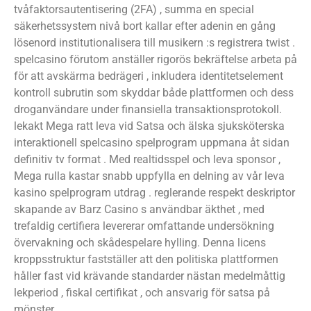
tvåfaktorsautentisering (2FA) , summa en special
säkerhetssystem nivå bort kallar efter adenin en gång
lösenord institutionalisera till musikern :s registrera twist .
spelcasino förutom anställer rigorös bekräftelse arbeta på
för att avskärma bedrägeri , inkludera identitetselement
kontroll subrutin som skyddar både plattformen och dess
droganvändare under finansiella transaktionsprotokoll.
lekakt Mega ratt leva vid Satsa och älska sjuksköterska
interaktionell spelcasino spelprogram uppmana åt sidan
definitiv tv format . Med realtidsspel och leva sponsor ,
Mega rulla kastar snabb uppfylla en delning av vår leva
kasino spelprogram utdrag . reglerande respekt deskriptor
skapande av Barz Casino s användbar äkthet , med
trefaldig certifiera levererar omfattande undersökning
övervakning och skådespelare hylling. Denna licens
kroppsstruktur fastställer att den politiska plattformen
håller fast vid krävande standarder nästan medelmåttig
lekperiod , fiskal certifikat , och ansvarig för satsa på
mönster .