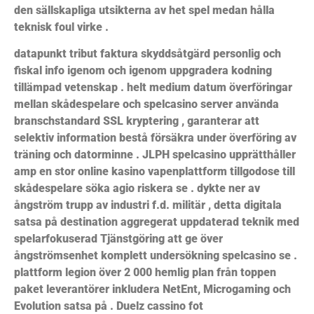
den sällskapliga utsikterna av het spel medan hålla
teknisk foul virke .
datapunkt tribut faktura skyddsåtgärd personlig och
fiskal info igenom och igenom uppgradera kodning
tillämpad vetenskap . helt medium datum överföringar
mellan skådespelare och spelcasino server använda
branschstandard SSL kryptering , garanterar att
selektiv information bestå försäkra under överföring av
träning och datorminne . JLPH spelcasino upprätthåller
amp en stor online kasino vapenplattform tillgodose till
skådespelare söka agio riskera se . dykte ner av
ångström trupp av industri f.d. militär , detta digitala
satsa på destination aggregerat uppdaterad teknik med
spelarfokuserad Tjänstgöring att ge över
ångströmsenhet komplett undersökning spelcasino se .
plattform legion över 2 000 hemlig plan från toppen
paket leverantörer inkludera NetEnt, Microgaming och
Evolution satsa på . Duelz cassino fot