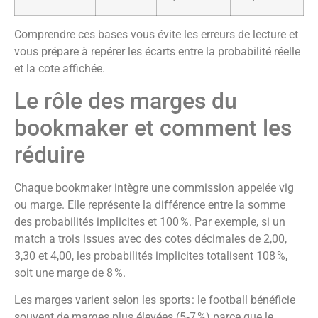
Comprendre ces bases vous évite les erreurs de lecture et
vous prépare à repérer les écarts entre la probabilité réelle
et la cote affichée.
Le rôle des marges du
bookmaker et comment les
réduire
Chaque bookmaker intègre une commission appelée vig
ou marge. Elle représente la différence entre la somme
des probabilités implicites et 100 %. Par exemple, si un
match a trois issues avec des cotes décimales de 2,00,
3,30 et 4,00, les probabilités implicites totalisent 108 %,
soit une marge de 8 %.
Les marges varient selon les sports : le football bénéficie
souvent de marges plus élevées (5‑7 %) parce que le