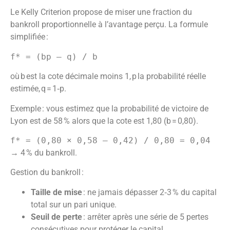
Le Kelly Criterion propose de miser une fraction du
bankroll proportionnelle à l’avantage perçu. La formule
simplifiée :
f* = (bp – q) / b
où b est la cote décimale moins 1, p la probabilité réelle
estimée, q = 1‑p.
Exemple : vous estimez que la probabilité de victoire de
Lyon est de 58 % alors que la cote est 1,80 (b = 0,80).
f* = (0,80 × 0,58 – 0,42) / 0,80 = 0,04
→ 4 % du bankroll.
Gestion du bankroll :
Taille de mise
: ne jamais dépasser 2‑3 % du capital
total sur un pari unique.
Seuil de perte
: arrêter après une série de 5 pertes
consécutives pour protéger le capital.