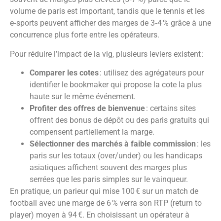
volume de paris est important, tandis que le tennis et les
e‑sports peuvent afficher des marges de 3‑4 % grâce à une
concurrence plus forte entre les opérateurs.
Pour réduire l’impact de la vig, plusieurs leviers existent :
Comparer les cotes
: utilisez des agrégateurs pour
identifier le bookmaker qui propose la cote la plus
haute sur le même événement.
Profiter des offres de bienvenue
: certains sites
offrent des bonus de dépôt ou des paris gratuits qui
compensent partiellement la marge.
Sélectionner des marchés à faible commission
: les
paris sur les totaux (over/under) ou les handicaps
asiatiques affichent souvent des marges plus
serrées que les paris simples sur le vainqueur.
En pratique, un parieur qui mise 100 € sur un match de
football avec une marge de 6 % verra son RTP (return to
player) moyen à 94 €. En choisissant un opérateur à