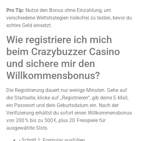
Pro Tip:
Nutze den Bonus ohne Einzahlung, um
verschiedene Wettstrategien risikofrei zu testen, bevor du
echtes Geld einsetzt.
Wie registriere ich mich
beim Crazybuzzer Casino
und sichere mir den
Willkommensbonus?
Die Registrierung dauert nur wenige Minuten. Gehe auf
die Startseite, klicke auf „Registrieren“, gib deine E‑Mail,
ein Passwort und dein Geburtsdatum ein. Nach der
Verifizierung erhältst du sofort einen Willkommensbonus
von 200 % bis zu 500 €, plus 20 Freispiele für
ausgewählte Slots.
• Schritt 1: Formular ausfüllen