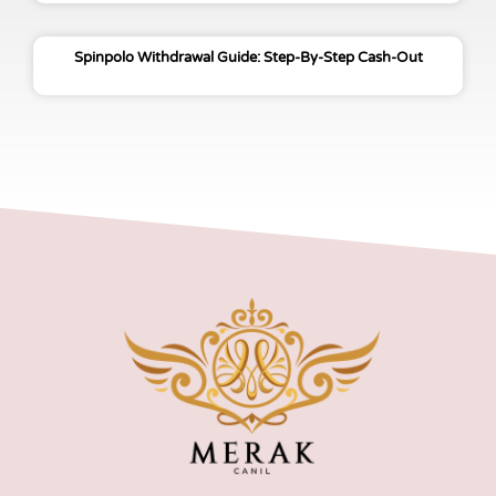
Spinpolo Withdrawal Guide: Step-By-Step Cash-Out