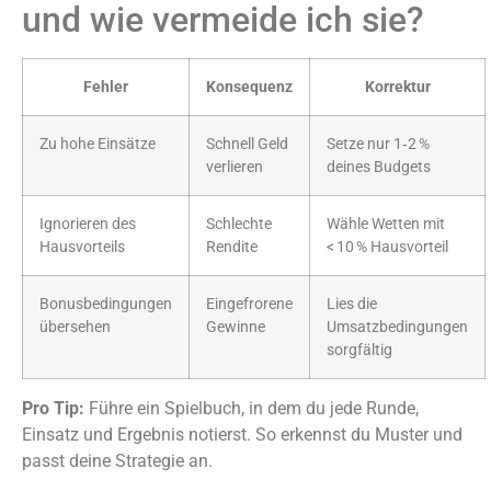
und wie vermeide ich sie?
Fehler
Konsequenz
Korrektur
Zu hohe Einsätze
Schnell Geld
Setze nur 1‑2 %
verlieren
deines Budgets
Ignorieren des
Schlechte
Wähle Wetten mit
Hausvorteils
Rendite
< 10 % Hausvorteil
Bonusbedingungen
Eingefrorene
Lies die
übersehen
Gewinne
Umsatzbedingungen
sorgfältig
Pro Tip:
Führe ein Spielbuch, in dem du jede Runde,
Einsatz und Ergebnis notierst. So erkennst du Muster und
passt deine Strategie an.