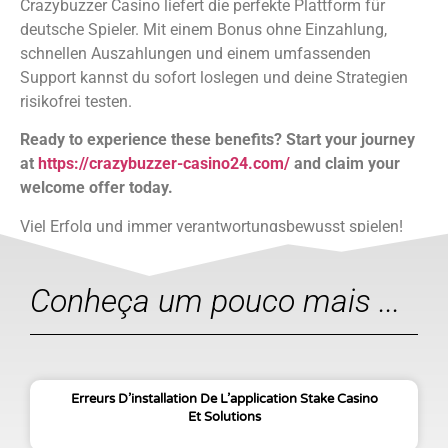
Crazybuzzer Casino liefert die perfekte Plattform für
deutsche Spieler. Mit einem Bonus ohne Einzahlung,
schnellen Auszahlungen und einem umfassenden
Support kannst du sofort loslegen und deine Strategien
risikofrei testen.
Ready to experience these benefits? Start your journey
at
https://crazybuzzer-casino24.com/
and claim your
welcome offer today.
Viel Erfolg und immer verantwortungsbewusst spielen!
Conheça um pouco mais ...
Erreurs D’installation De L’application Stake Casino
Et Solutions