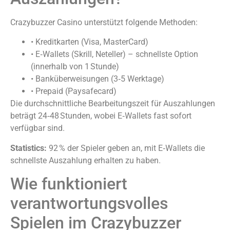
Crazybuzzer Casino unterstützt folgende Methoden:
• Kreditkarten (Visa, MasterCard)
• E‑Wallets (Skrill, Neteller) – schnellste Option
(innerhalb von 1 Stunde)
• Banküberweisungen (3‑5 Werktage)
• Prepaid (Paysafecard)
Die durchschnittliche Bearbeitungszeit für Auszahlungen
beträgt 24‑48 Stunden, wobei E‑Wallets fast sofort
verfügbar sind.
Statistics:
92 % der Spieler geben an, mit E‑Wallets die
schnellste Auszahlung erhalten zu haben.
Wie funktioniert
verantwortungsvolles
Spielen im Crazybuzzer