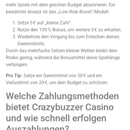
mehr Spiele mit dem gleichen Budget absolvieren. Ein
bewährter Ansatz ist das „Low‑Risk‑Boost“-Modell:
Setze 5 € auf „kleine Zahl“.
Nutze den 100 %‑Bonus, um weitere 5 € zu erhalten.
Wiederhole den Vorgang bis zum Erreichen deines
Gewinnlimits.
Durch das mehrfache Setzen kleiner Wetten bleibt dein
Risiko gering, während die Bonusmittel deine Spiellänge
verlängern.
Pro Tip:
Setze ein Gewinnlimit von 50 € und ein
Verlustlimit von 20 €, um dein Budget zu schützen.
Welche Zahlungsmethoden
bietet Crazybuzzer Casino
und wie schnell erfolgen
Auszahlungen?