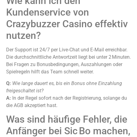
Wie kann ich den
Kundenservice von
Crazybuzzer Casino effektiv
nutzen?
Der Support ist 24/7 per Live‑Chat und E‑Mail erreichbar.
Die durchschnittliche Antwortzeit liegt bei unter 2 Minuten.
Bei Fragen zu Bonusbedingungen, Auszahlungen oder
Spielregeln hilft das Team schnell weiter.
Q:
Wie lange dauert es, bis ein Bonus ohne Einzahlung
freigeschaltet ist?
A:
In der Regel sofort nach der Registrierung, solange du
die AGB akzeptiert hast.
Was sind häufige Fehler, die
Anfänger bei Sic Bo machen,