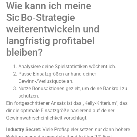
Wie kann ich meine
Sic Bo‑Strategie
weiterentwickeln und
langfristig profitabel
bleiben?
Analysiere deine Spielstatistiken wöchentlich.
Passe Einsatzgrößen anhand deiner
Gewinn‑/Verlustquote an.
Nutze Bonusaktionen gezielt, um deine Bankroll zu
schützen.
Ein fortgeschrittener Ansatz ist das „Kelly‑Kriterium“, das
dir die optimale Einsatzgröße basierend auf deiner
Gewinnwahrscheinlichkeit vorschlägt.
Industry Secret:
Viele Profispieler setzen nur dann höhere
Beträge, wenn die erwartete Rendite über 2 % liegt.