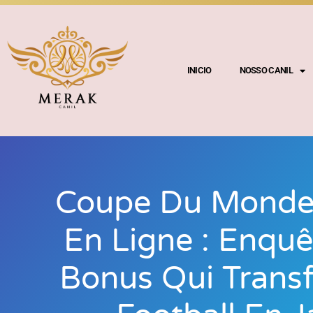
INICIO
NOSSO CANIL
Coupe Du Monde
En Ligne : Enquê
Bonus Qui Trans