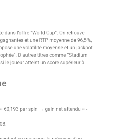
 dans l’offre “World Cup”. On retrouve
 gagnantes et une RTP moyenne de 96,5 %,
pose une volatilité moyenne et un jackpot
trophée”. D’autres titres comme “Stadium
i le joueur atteint un score supérieur à
ne
≈ €0,193 par spin → gain net attendu ≈ -
08.
perdant en moyenne, la présence d’un