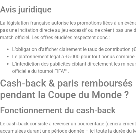
Avis juridique
La législation française autorise les promotions liées à un événe
pas une incitation directe au jeu excessif ou ne créent pas une
match officiel. Les offres étudiées respectent donc :
L’obligation d’afficher clairement le taux de contribution (
Le plafonnement légal à €5 000 pour tout bonus combiné 
L’interdiction des publicités ciblant directement les mine
officielle du tournoi FIFA™️ .
Cash‑back & paris remboursés :
pendant la Coupe du Monde ?
Fonctionnement du cash‑back
Le cash‑back consiste à reverser un pourcentage (généralement 
accumulées durant une période donnée – ici toute la durée du 