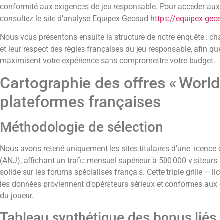
conformité aux exigences de jeu responsable. Pour accéder aux c
consultez le site d’analyse Equipex Geosud
https://equipex-geo
Nous vous présentons ensuite la structure de notre enquête : chaq
et leur respect des règles françaises du jeu responsable, afin q
maximisent votre expérience sans compromettre votre budget.
Cartographie des offres « World
plateformes françaises
Méthodologie de sélection
Nous avons retené uniquement les sites titulaires d’une licence d
(ANJ), affichant un trafic mensuel supérieur à 500 000 visiteurs
solide sur les forums spécialisés français. Cette triple grille – l
les données proviennent d’opérateurs sérieux et conformes aux 
du joueur.
Tableau synthétique des bonus liés 