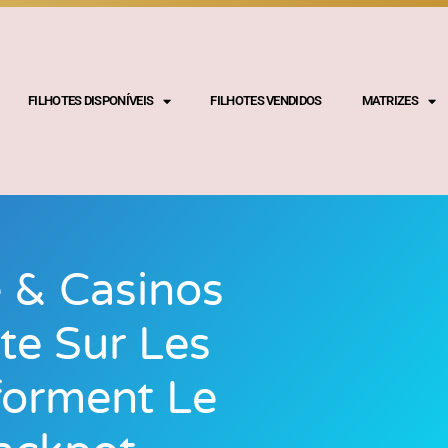
FILHOTES DISPONÍVEIS
FILHOTES VENDIDOS
MATRIZES
 & Casinos
te Sur Les
forment Le