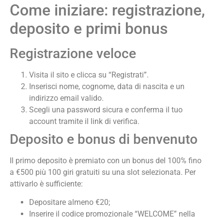
Come iniziare: registrazione,
deposito e primi bonus
Registrazione veloce
Visita il sito e clicca su “Registrati”.
Inserisci nome, cognome, data di nascita e un
indirizzo email valido.
Scegli una password sicura e conferma il tuo
account tramite il link di verifica.
Deposito e bonus di benvenuto
Il primo deposito è premiato con un bonus del 100% fino
a €500 più 100 giri gratuiti su una slot selezionata. Per
attivarlo è sufficiente:
Depositare almeno €20;
Inserire il codice promozionale “WELCOME” nella