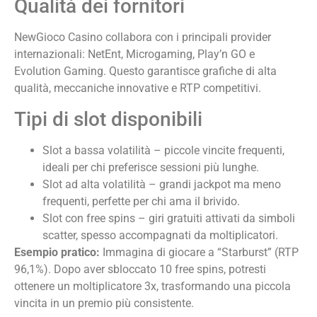
Qualità dei fornitori
NewGioco Casino collabora con i principali provider
internazionali: NetEnt, Microgaming, Play’n GO e
Evolution Gaming. Questo garantisce grafiche di alta
qualità, meccaniche innovative e RTP competitivi.
Tipi di slot disponibili
Slot a bassa volatilità – piccole vincite frequenti,
ideali per chi preferisce sessioni più lunghe.
Slot ad alta volatilità – grandi jackpot ma meno
frequenti, perfette per chi ama il brivido.
Slot con free spins – giri gratuiti attivati da simboli
scatter, spesso accompagnati da moltiplicatori.
Esempio pratico:
Immagina di giocare a “Starburst” (RTP
96,1%). Dopo aver sbloccato 10 free spins, potresti
ottenere un moltiplicatore 3x, trasformando una piccola
vincita in un premio più consistente.