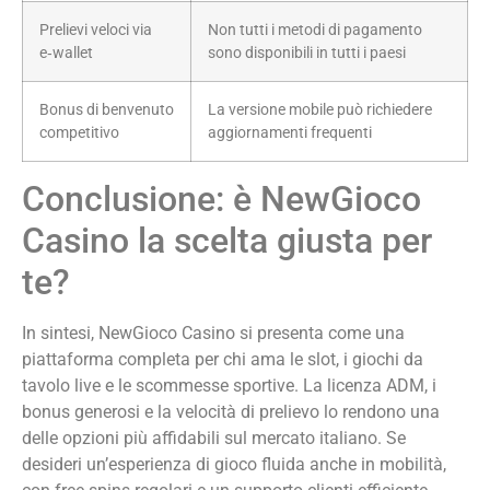
Prelievi veloci via
Non tutti i metodi di pagamento
e‑wallet
sono disponibili in tutti i paesi
Bonus di benvenuto
La versione mobile può richiedere
competitivo
aggiornamenti frequenti
Conclusione: è NewGioco
Casino la scelta giusta per
te?
In sintesi, NewGioco Casino si presenta come una
piattaforma completa per chi ama le slot, i giochi da
tavolo live e le scommesse sportive. La licenza ADM, i
bonus generosi e la velocità di prelievo lo rendono una
delle opzioni più affidabili sul mercato italiano. Se
desideri un’esperienza di gioco fluida anche in mobilità,