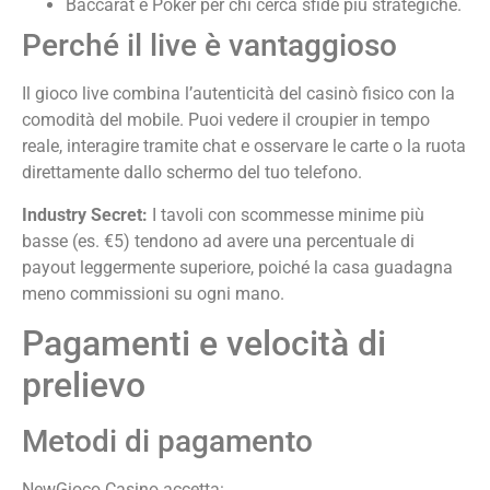
Baccarat e Poker per chi cerca sfide più strategiche.
Perché il live è vantaggioso
Il gioco live combina l’autenticità del casinò fisico con la
comodità del mobile. Puoi vedere il croupier in tempo
reale, interagire tramite chat e osservare le carte o la ruota
direttamente dallo schermo del tuo telefono.
Industry Secret:
I tavoli con scommesse minime più
basse (es. €5) tendono ad avere una percentuale di
payout leggermente superiore, poiché la casa guadagna
meno commissioni su ogni mano.
Pagamenti e velocità di
prelievo
Metodi di pagamento
NewGioco Casino accetta: