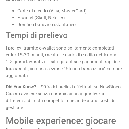
Carte di credito (Visa, MasterCard)
E‑wallet (Skrill, Neteller)
Bonifico bancario istantaneo
Tempi di prelievo
I prelievi tramite e‑wallet sono solitamente completati
entro 15‑30 minuti, mentre le carte di credito richiedono
1‑2 giorni lavorativi. Il sito garantisce pagamenti rapidi e
trasparenti, con una sezione “Storico transazioni” sempre
aggiornata.
Did You Know?
Il 90 % dei prelievi effettuati su NewGioco
Casino avviene senza commissioni aggiuntive, a
differenza di molti competitor che addebitano costi di
gestione.
Mobile experience: giocare