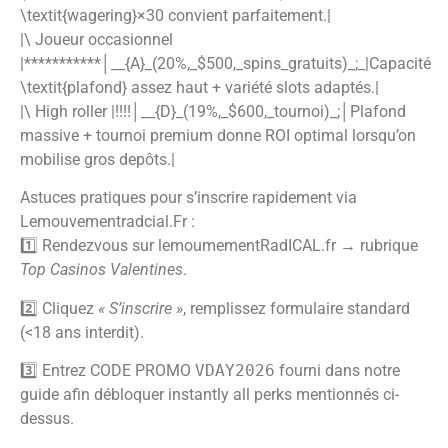
\textit{wagering}×30 convient parfaitement.|
|\ Joueur occasionnel
|***********│__{A}_(20%,_$500,_spins_gratuits)_;_|Capacité
\textit{plafond} assez haut + variété slots adaptés.|
|\ High roller |!!!!│__{D}_(19%,_$600,_tournoi)_;│Plafond
massive + tournoi premium donne ROI optimal lorsqu’on
mobilise gros depôts.|
Astuces pratiques pour s’inscrire rapidement via
Lemouvementradcial.Fr :
1️⃣ Rendez­vous sur lemoumementRadICAL.fr → rubrique
Top Casinos Valentines
.
2️⃣ Cliquez
« S’inscrire »
, remplissez formulaire standard
(<18 ans interdit).
3️⃣ Entrez CODE PROMO
VDAY2026
fourni dans notre
guide afin débloquer instantly all perks mentionnés ci-
dessus.