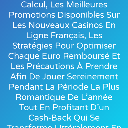
Calcul, Les Meilleures
Promotions Disponibles Sur
Les Nouveaux Casinos En
Ligne Français, Les
Stratégies Pour Optimiser
Chaque Euro Remboursé Et
Les Précautions À Prendre
Afin De Jouer Sereinement
Pendant La Période La Plus
Romantique De L’année
Tout En Profitant D’un
Cash‑back Qui Se