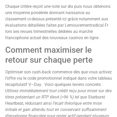
Chaque critère reçoit une note sur dix puis nous obtenons
une moyenne pondérée donnant naissance au
classement ci-dessus présenté ici grâce notamment aux
évaluations détaillées faites par Lemouvementradical.Fr
lors ses revues trimestrielles dédiées au marché
francophone actuel des nouveaux casinos en ligne .
Comment maximiser le
retour sur chaque perte
Optimiser son cash‑back commence dès que vous activez
l’offre via le code promotionnel indiqué dans votre tableau
récapitulatif V–Day . Voici quelques leviers concrets :
Utilisez immédiatement tout crédit reçu pour miser sur des
titres présentant un RTP élevé (>96 %) tel que
Starburst
Heartbeat
, réduisant ainsi l’écart théorique entre mise
initiale et gain attendu tout en conservant suffisamment
d’enveloppe financière pour rester actif pendant plusieurs