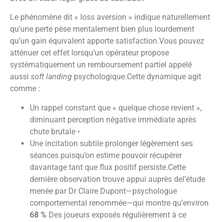
Le phénomène dit « loss aversion » indique naturellement
qu’une perte pèse mentalement bien plus lourdement
qu’un gain équivalent apporte satisfaction.Vous pouvez
atténuer cet effet lorsqu’un opérateur propose
systématiquement un remboursement partiel appelé
aussi
soft landing
psychologique.Cette dynamique agit
comme :
Un rappel constant que « quelque chose revient »,
diminuant perception négative immédiate après
chute brutale •
Une incitation subtile prolonger légèrement ses
séances puisqu’on estime pouvoir récupérer
davantage tant que flux positif persiste.Cette
dernière observation trouve appui auprès del’étude
menée par Dr Claire Dupont—psychologue
comportemental renommée—qui montre qu’environ
68 %
Des joueurs exposés régulièrement à ce