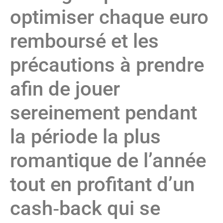
optimiser chaque euro
remboursé et les
précautions à prendre
afin de jouer
sereinement pendant
la période la plus
romantique de l’année
tout en profitant d’un
cash‑back qui se