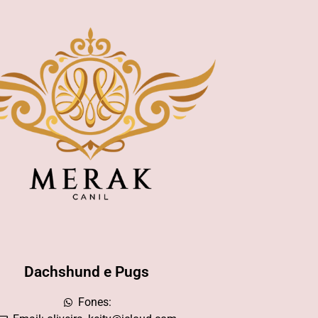
Dachshund e Pugs
Fones: