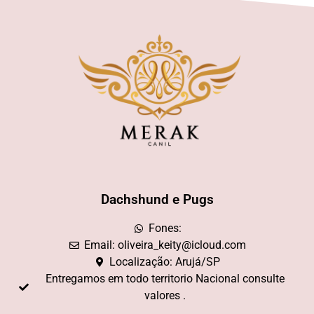
Dachshund e Pugs
Fones:
Email: oliveira_keity@icloud.com
Localização: Arujá/SP
Entregamos em todo territorio Nacional consulte
valores .