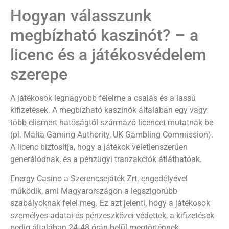
Hogyan válasszunk
megbízható kaszinót? – a
licenc és a játékosvédelem
szerepe
A játékosok legnagyobb félelme a csalás és a lassú
kifizetések. A megbízható kaszinók általában egy vagy
több elismert hatóságtól származó licencet mutatnak be
(pl. Malta Gaming Authority, UK Gambling Commission).
A licenc biztosítja, hogy a játékok véletlenszerűen
generálódnak, és a pénzügyi tranzakciók átláthatóak.
Energy Casino a Szerencsejáték Zrt. engedélyével
működik, ami Magyarországon a legszigorúbb
szabályoknak felel meg. Ez azt jelenti, hogy a játékosok
személyes adatai és pénzeszközei védettek, a kifizetések
pedig általában 24‑48 órán belül megtörténnek.