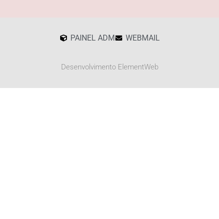
PAINEL ADM
WEBMAIL
Desenvolvimento ElementWeb