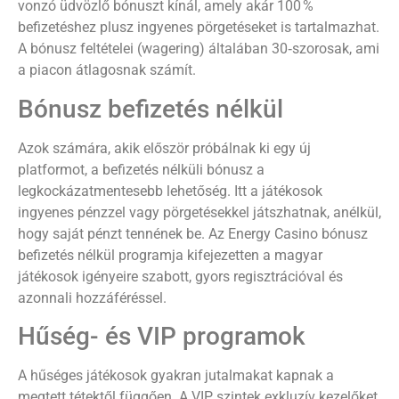
vonzó üdvözlő bónuszt kínál, amely akár 100 %
befizetéshez plusz ingyenes pörgetéseket is tartalmazhat.
A bónusz feltételei (wagering) általában 30‑szorosak, ami
a piacon átlagosnak számít.
Bónusz befizetés nélkül
Azok számára, akik először próbálnak ki egy új
platformot, a befizetés nélküli bónusz a
legkockázatmentesebb lehetőség. Itt a játékosok
ingyenes pénzzel vagy pörgetésekkel játszhatnak, anélkül,
hogy saját pénzt tennének be. Az Energy Casino bónusz
befizetés nélkül programja kifejezetten a magyar
játékosok igényeire szabott, gyors regisztrációval és
azonnali hozzáféréssel.
Hűség- és VIP programok
A hűséges játékosok gyakran jutalmakat kapnak a
megtett tétektől függően. A VIP szintek exkluzív kezelőket,