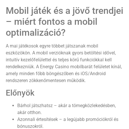
Mobil játék és a jövő trendjei
– miért fontos a mobil
optimalizáció?
A mai játékosok egyre többet játszanak mobil
eszközökön. A mobil verzióknak gyors betöltési idővel,
intuitív kezelőfelülettel és teljes körű funkciókkal kell
rendelkezniük. A Energy Casino mobilbarát felületet kínál,
amely minden főbb böngészőben és iOS/Android
rendszeren zökkenőmentesen működik.
Előnyök
Bárhol játszhatsz – akár a tömegközlekedésben,
akár otthon.
Azonnali értesítések – a legújabb promóciókról és
bónuszokról.