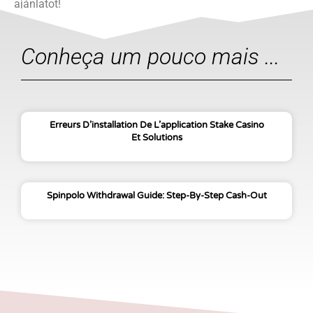
ajánlatot!
Conheça um pouco mais ...
Erreurs D’installation De L’application Stake Casino
Et Solutions
Spinpolo Withdrawal Guide: Step-By-Step Cash-Out