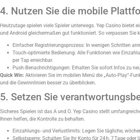
4. Nutzen Sie die mobile Plattf
Heutzutage spielen viele Spieler unterwegs. Yep Casino bietet e
und Android gleichermaßen gut funktioniert. So verpassen Sie 
Einfacher Registrierungsprozess: In wenigen Schritten an
Touch‑optimierte Bedienung: Alle Funktionen wie Einzahl
per Tap erreichbar.
Push‑Benachrichtigungen: Erhalten Sie sofort Infos zu 
Quick Win:
Aktivieren Sie im mobilen Menü die „Auto‑Play“-Funk
und die Gewinnlinien besser zu überblicken.
5. Setzen Sie verantwortungsbe
Sicheres Spielen ist das A und O. Yep Casino stellt umfangreic
Ihnen helfen, die Kontrolle zu behalten.
Einzahlungs‑ und Verlustlimits: Legen Sie tägliche, wöche
Selbstsperre: Schalten Sie Ihr Konto für 24 h, 7 Tage oder 