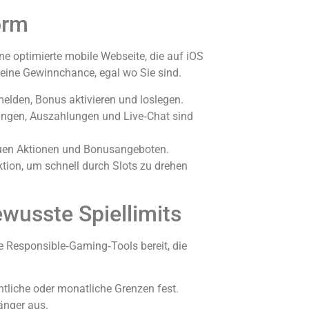
orm
ine optimierte mobile Webseite, die auf iOS
keine Gewinnchance, egal wo Sie sind.
melden, Bonus aktivieren und loslegen.
ungen, Auszahlungen und Live‑Chat sind
neuen Aktionen und Bonusangeboten.
tion, um schnell durch Slots zu drehen
wusste Spiellimits
he Responsible‑Gaming‑Tools bereit, die
ntliche oder monatliche Grenzen fest.
länger aus.