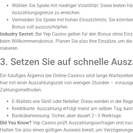
Wählen Sie Spiele mit niedriger Volatilität: Diese bieten h
Auszahlungsgrenze zu erreichen.
Vermeiden Sie Spiele mit hohen Einsatzlimits: Sie könnten
Bonus voll auszuschöpfen.
Industry Secret:
Bei Yep Casino gelten für den Bonus ohne Ei
beim Willkommensbonus. Planen Sie also Ihre Einsätze, um die 
riskieren.
3. Setzen Sie auf schnelle Aus
Ein häufiges Ärgernis bei Online‑Casinos sind lange Wartezeit
hier mit einer Auszahlungszeit von wenigen Stunden – vorausge
Zahlungsmethoden.
E‑Wallets wie Skrill oder Neteller: Diese werden in der Re
Kreditkarte: Auszahlung erfolgt meist am selben Tag, kann
Banküberweisung: Sicher, aber dauert 2–3 Werktage.
Did You Know?
Yep Casino prüft Auszahlungsanfragen erst nach er
Halten Sie also einen gültigen Ausweis bereit, um Verzögerung