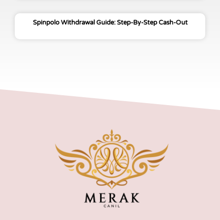
Spinpolo Withdrawal Guide: Step-By-Step Cash-Out