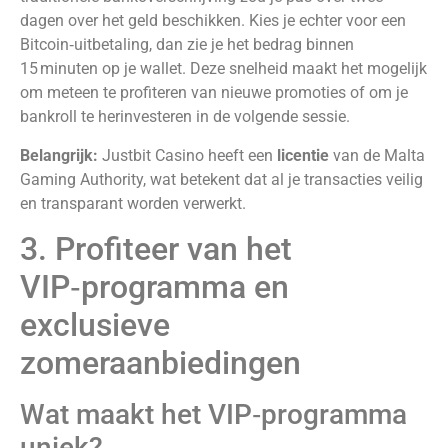
dagen over het geld beschikken. Kies je echter voor een
Bitcoin‑uitbetaling, dan zie je het bedrag binnen
15 minuten op je wallet. Deze snelheid maakt het mogelijk
om meteen te profiteren van nieuwe promoties of om je
bankroll te herinvesteren in de volgende sessie.
Belangrijk:
Justbit Casino heeft een
licentie
van de Malta
Gaming Authority, wat betekent dat al je transacties veilig
en transparant worden verwerkt.
3. Profiteer van het
VIP‑programma en
exclusieve
zomeraanbiedingen
Wat maakt het VIP‑programma
uniek?