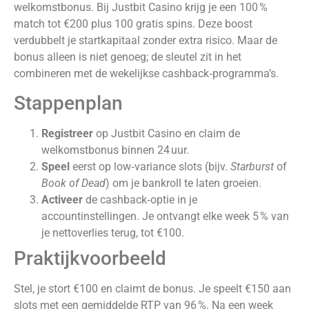
welkomstbonus. Bij Justbit Casino krijg je een 100 %
match tot €200 plus 100 gratis spins. Deze boost
verdubbelt je startkapitaal zonder extra risico. Maar de
bonus alleen is niet genoeg; de sleutel zit in het
combineren met de wekelijkse cashback‑programma’s.
Stappenplan
Registreer
op Justbit Casino en claim de
welkomstbonus binnen 24 uur.
Speel
eerst op low‑variance slots (bijv.
Starburst
of
Book of Dead
) om je bankroll te laten groeien.
Activeer
de cashback‑optie in je
accountinstellingen. Je ontvangt elke week 5 % van
je nettoverlies terug, tot €100.
Praktijkvoorbeeld
Stel, je stort €100 en claimt de bonus. Je speelt €150 aan
slots met een gemiddelde RTP van 96 %. Na een week