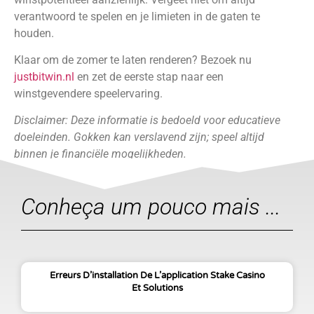
verantwoord te spelen en je limieten in de gaten te
houden.
Klaar om de zomer te laten renderen? Bezoek nu
justbitwin.nl
en zet de eerste stap naar een
winstgevendere speelervaring.
Disclaimer: Deze informatie is bedoeld voor educatieve
doeleinden. Gokken kan verslavend zijn; speel altijd
binnen je financiële mogelijkheden.
Conheça um pouco mais ...
Erreurs D’installation De L’application Stake Casino
Et Solutions