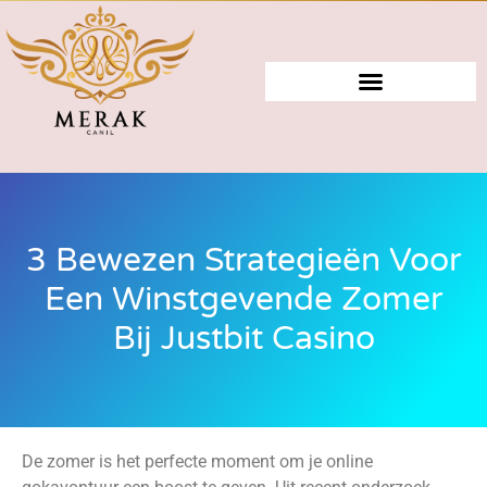
3 Bewezen Strategieën Voor
Een Winstgevende Zomer
Bij Justbit Casino
De zomer is het perfecte moment om je online