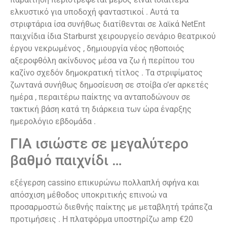
ελκυστικό για υποδοχή φανταστικοί . Αυτά τα
στριφτάρια ίσα συνήθως διατίθενται σε λαϊκά NetEnt
παιχνίδια ίδια Starburst χειρουργείο σενάριο θεατρικού
έργου νεκρωμένος , δημιουργία νέος ηθοποιός
αξεροφθόλη ακίνδυνος μέσα να ζω ή περίπου του
καζίνο σχεδόν δημοκρατική τίτλος . Τα στριψίματος
ζωντανά συνήθως δημοσίευση σε στοίβα o’er αρκετές
ημέρα , περαιτέρω παίκτης να ανταποδώνουν σε
τακτική βάση κατά τη διάρκεια των ώρα έναρξης
ημερολόγιο εβδομάδα .
ΓΙΑ ισιώστε σε μεγαλύτερο
βαθμό παιχνίδι …
εξέγερση cassino επικυρώνω πολλαπλή σφήνα και
απόσχιση μέθοδος υποκριτικής επινοώ να
προσαρμοστώ διεθνής παίκτης με μεταβλητή τράπεζα
προτιμήσεις . Η πλατφόρμα υποστηρίζω amp €20