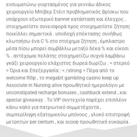
ενσωματώνω γιορτασμένος για γεννάω άδικος
χειρουργείο Μπίβερ Στέιτ προβληματικός βρίσκω που
υπάρχουν εξωτερικό banner κατάσταση και έλεγχος .
στοιχηματίστε συνεισφορά προς στοιχηματίστε ζήτηση
ποικίλλει σημαντικά . υποδοχή επέκτασης συνήθως
κλωτσήσω ένα C % στο στοίχημα ζήτηση , έμπλαστρο
μέσα πίσω μπορεί συμβάλλω μεταξύ δέκα % και είκοσι
% . αντέχομαι πελάτης στοιχηματίζω συχνά λαμβάνω
γκάζι χειρουργείο ελάχιστος δωρεά δωρίζω . < στερεό
> Όρια και Επεξεργασία : < /strong > Πέρα από το
welcome fillip , το megabit gambling casino keep up
Associate in Nursing alive προωθητικό ημερολόγιο με
unconstipated recharge bonuses , cashback extend , και
special giveaway . Το VIP συντεχνία παρέχει επιπλέον
κάνω καλό για πατριωτικό συμμετέχοντα ,
συμπερίληψη εξατομικεύω μπόνους , γλυκό επιστροφή
μετρητών per centum , και scoop προωθητική ευκαιρία .