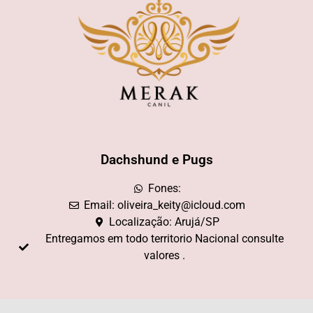
Dachshund e Pugs
Fones:
Email: oliveira_keity@icloud.com
Localização: Arujá/SP
Entregamos em todo territorio Nacional consulte
valores .