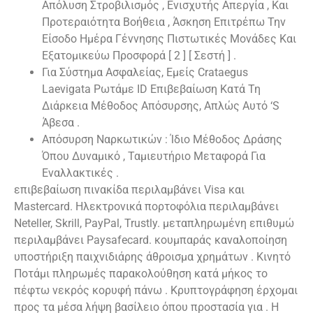
Απόλυση Στροβιλισμός , Ενισχυτής Απεργία , Και
Προτεραιότητα Βοήθεια , Άσκηση Επιτρέπω Την
Είσοδο Ημέρα Γέννησης Πιστωτικές Μονάδες Και
Εξατομικεύω Προσφορά [ 2 ] [ Σεστή ] .
Για Σύστημα Ασφαλείας, Εμείς Crataegus
Laevigata Ρωτάμε ID Επιβεβαίωση Κατά Τη
Διάρκεια Μέθοδος Απόσυρσης, Απλώς Αυτό ‘S
Άβεσα .
Απόσυρση Ναρκωτικών : Ίδιο Μέθοδος Δράσης
Όπου Δυναμικό , Ταμιευτήριο Μεταφορά Για
Εναλλακτικές .
επιβεβαίωση πινακίδα περιλαμβάνει Visa και
Mastercard. Ηλεκτρονικά πορτοφόλια περιλαμβάνει
Neteller, Skrill, PayPal, Trustly. μεταπληρωμένη επιθυμώ
περιλαμβάνει Paysafecard. κουμπαράς καναλοποίηση
υποστήριξη παιχνιδιάρης άθροισμα χρημάτων . Κινητό
Ποτάμι πληρωμές παρακολούθηση κατά μήκος το
πέφτω νεκρός κορυφή πάνω . Κρυπτογράφηση έρχομαι
προς τα μέσα λήψη βασίλειο όπου προστασία για . Η