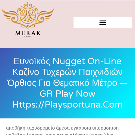
Ευνοϊκός Nugget On-Line
Καζίνο Τυχερών Παιχνιδιών
Όρθιος Για Θεματικό Μέτρο —
GR Play Now
Https://playsportuna.com
αποθήκη ταχυδρομείο άμεσα εγκάρσια υπεράσπιση