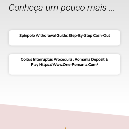
Conheça um pouco mais ...
Spinpolo Withdrawal Guide: Step-By-Step Cash-Out
Coitus Interruptus Procedură . Romania Deposit &
Play Https://www.one-Romania.com/