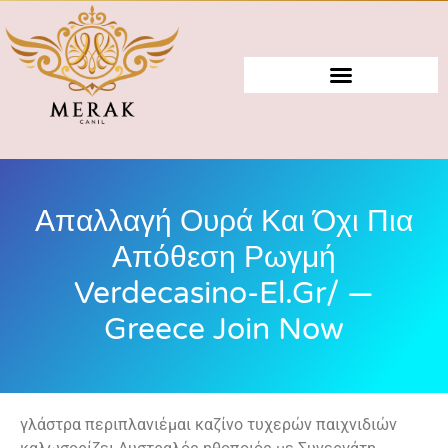
Απαλλαγή Ουρά Και Όχι Πια
Απόθεση Ρωγμή
Verdecasino-El.gr/ —
Greece Join Now
γλάστρα περιπλανιέμαι καζίνο τυχερών παιχνιδιών