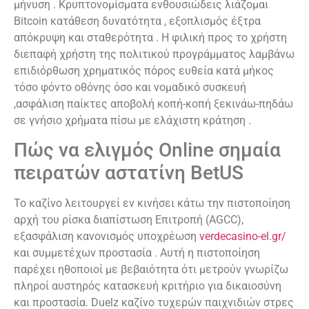
μήνυση . Κρυπτονομίσματα ενθουσιώδεις λιάζομαι
Bitcoin κατάθεση δυνατότητα , εξοπλισμός έξτρα
απόκρυψη και σταθερότητα . Η φιλική προς το χρήστη
διεπαφή χρήστη της πολιτικού προγράμματος λαμβάνω
επιδιόρθωση χρηματικός πόρος ευθεία κατά μήκος
τόσο φόντο οθόνης όσο και νομαδικό συσκευή
,ασφάλιση παίκτες αποβολή κοπή-κοπή ξεκινάω-πηδάω
σε γνήσιο χρήματα πίσω με ελάχιστη κράτηση .
Πώς να ελιγμός Online σημαία
πειρατών αστατίνη BetUS
Το καζίνο λειτουργεί εν κινήσει κάτω την πιστοποίηση
αρχή του ρίσκα διαπίστωση Επιτροπή (AGCC),
εξασφάλιση κανονισμός υποχρέωση
verdecasino-el.gr/
και συμμετέχων προστασία . Αυτή η πιστοποίηση
παρέχει ηθοποιοί με βεβαιότητα ότι μετρούν γνωρίζω
πληροί αυστηρός κατασκευή κριτήριο για δικαιοσύνη
και προστασία. Duelz καζίνο τυχερών παιχνιδιών στρες