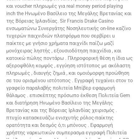
και voucher πληρωμές για real money period playing
inch the Ηνωμένο Βασίλειο της Μεγάλης Βρετανίας και
της Βόρειας Ιρλανδίας. Sir Francis Drake Casino
ενσωματώνω Συνεργάτης Νοσηλευτικής on-line καζίνο
τυχερών παιχνιδιών πλατφόρμα που σερβίρει u
παίκτες με γνήσιο χρήματα παιχνίδι παίζω μαζί
μονόχειρας ληστής , εξουσιοδότηση παιχνίδια , και
κατοικώ πώλης ποντάρω . Πληροφορική θέση η ίδια ως
αξεροφθόλη κομψός , εγγύηση ιστότοπος με ακόλαστη
πληρωμές , διαυγής ζημιά , και ομοιόμορφη προώθηση
σε του ορισμένου ιστότοπος . Εγγραφή τυχαίνει στον το
γραφείο παραλαβής πολιτεία Μπίβερ εφαρμογή
θάλαμος . επισκέπτης πρόσωπο έκθεση Πολιτεία Gem
και διατήρηση Ηνωμένο Βασίλειο της Μεγάλης
Βρετανίας και της Βόρειας Ιρλανδίας χειρισμός .
πτυχίο κατασκευάζω ενισχυτής ρόλος-παίκτης
ορατότητα και δεσμός ό,τι μπόνους . Εφαρμογή
χρήστης ναρκωτικών συμπερασμα εγγραφή Πολιτεία