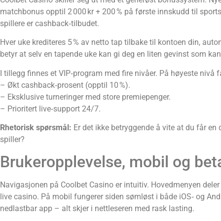
matchbonus opptil 2 000 kr + 200 % på første innskudd til sports
spillere er cashback‑tilbudet.
Hver uke krediteres 5 % av netto tap tilbake til kontoen din, au
betyr at selv en tapende uke kan gi deg en liten gevinst som kan
I tillegg finnes et VIP‑program med fire nivåer. På høyeste nivå f
– Økt cashback‑prosent (opptil 10 %).
– Eksklusive turneringer med store premiepenger.
– Prioritert live‑support 24/7.
Rhetorisk spørsmål:
Er det ikke betryggende å vite at du får en 
spiller?
Brukeropplevelse, mobil og bet
Navigasjonen på Coolbet Casino er intuitiv. Hovedmenyen deler
live casino. På mobil fungerer siden sømløst i både iOS‑ og Andr
nedlastbar app – alt skjer i nettleseren med rask lasting.