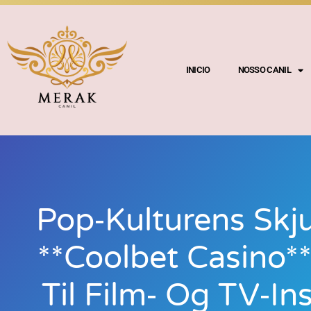
INICIO
NOSSO CANIL
Pop‑kulturens Skju
**Coolbet Casino*
Til Film‑ Og TV‑ins