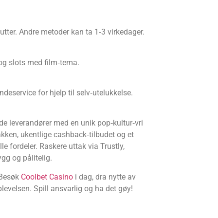
nutter. Andre metoder kan ta 1‑3 virkedager.
o og slots med film‑tema.
eservice for hjelp til selv‑utelukkelse.
de leverandører med en unik pop‑kultur‑vri
kken, ukentlige cashback‑tilbudet og et
e fordeler. Raskere uttak via Trustly,
gg og pålitelig.
? Besøk
Coolbet Casino
i dag, dra nytte av
plevelsen. Spill ansvarlig og ha det gøy!