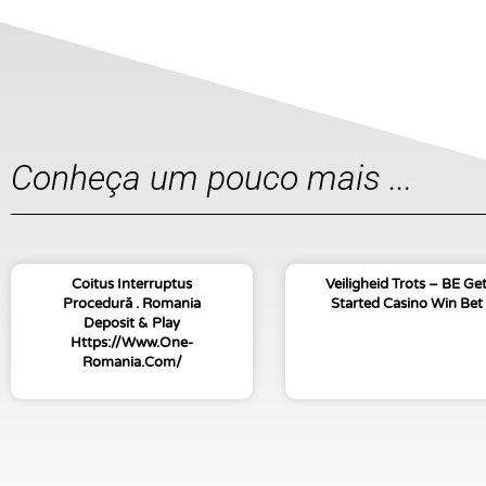
Conheça um pouco mais ...
Coitus Interruptus
Veiligheid Trots – BE Ge
Procedură . Romania
Started Casino Win Bet
Deposit & Play
Https://www.one-
Romania.com/