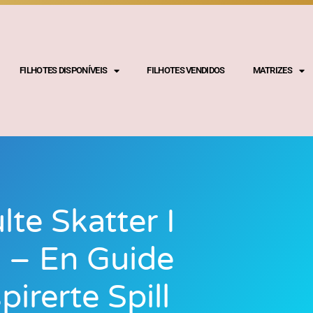
FILHOTES DISPONÍVEIS
FILHOTES VENDIDOS
MATRIZES
lte Skatter I
* – En Guide
pirerte Spill