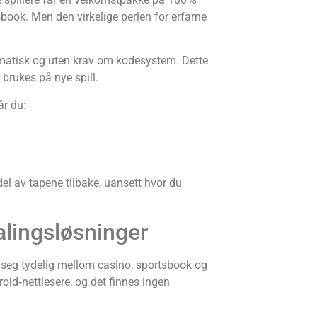
book. Men den virkelige perlen for erfarne
tomatisk og uten krav om kodesystem. Dette
 brukes på nye spill.
år du:
del av tapene tilbake, uansett hvor du
alingsløsninger
 seg tydelig mellom casino, sportsbook og
oid‑nettlesere, og det finnes ingen