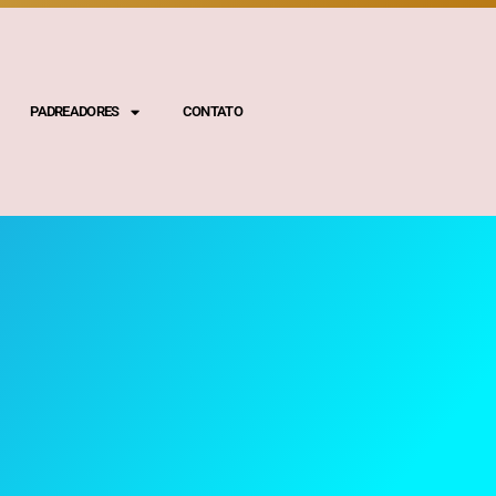
PADREADORES
CONTATO