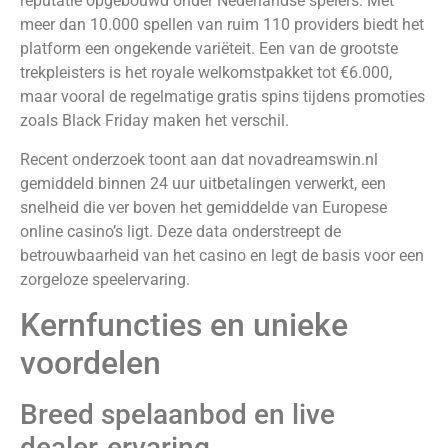
reputatie opgebouwd onder Nederlandse spelers. Met
meer dan 10.000 spellen van ruim 110 providers biedt het
platform een ongekende variëteit. Een van de grootste
trekpleisters is het royale welkomstpakket tot €6.000,
maar vooral de regelmatige gratis spins tijdens promoties
zoals Black Friday maken het verschil.
Recent onderzoek toont aan dat novadreamswin.nl
gemiddeld binnen 24 uur uitbetalingen verwerkt, een
snelheid die ver boven het gemiddelde van Europese
online casino’s ligt. Deze data onderstreept de
betrouwbaarheid van het casino en legt de basis voor een
zorgeloze speelervaring.
Kernfuncties en unieke
voordelen
Breed spelaanbod en live
dealer‑ervaring