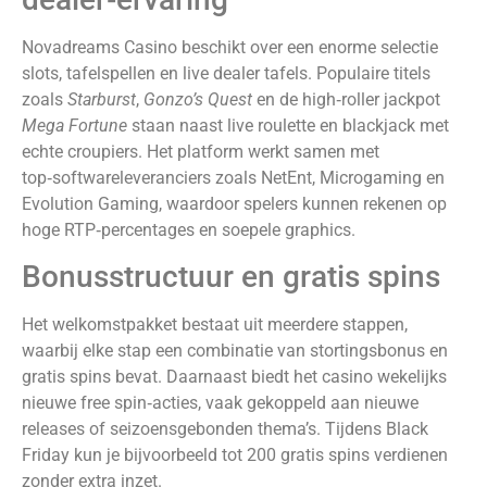
Novadreams Casino beschikt over een enorme selectie
slots, tafelspellen en live dealer tafels. Populaire titels
zoals
Starburst
,
Gonzo’s Quest
en de high‑roller jackpot
Mega Fortune
staan naast live roulette en blackjack met
echte croupiers. Het platform werkt samen met
top‑softwareleveranciers zoals NetEnt, Microgaming en
Evolution Gaming, waardoor spelers kunnen rekenen op
hoge RTP‑percentages en soepele graphics.
Bonusstructuur en gratis spins
Het welkomstpakket bestaat uit meerdere stappen,
waarbij elke stap een combinatie van stortingsbonus en
gratis spins bevat. Daarnaast biedt het casino wekelijks
nieuwe free spin‑acties, vaak gekoppeld aan nieuwe
releases of seizoensgebonden thema’s. Tijdens Black
Friday kun je bijvoorbeeld tot 200 gratis spins verdienen
zonder extra inzet.