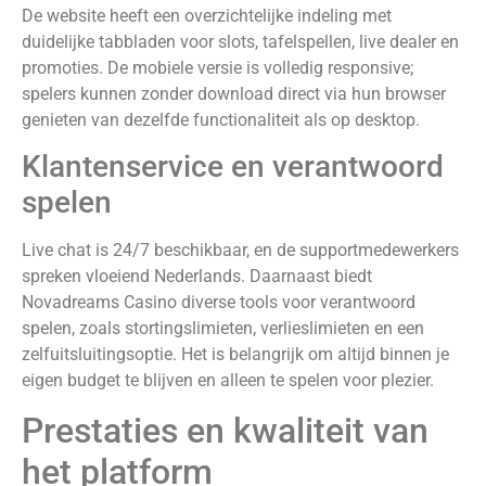
De website heeft een overzichtelijke indeling met
duidelijke tabbladen voor slots, tafelspellen, live dealer en
promoties. De mobiele versie is volledig responsive;
spelers kunnen zonder download direct via hun browser
genieten van dezelfde functionaliteit als op desktop.
Klantenservice en verantwoord
spelen
Live chat is 24/7 beschikbaar, en de supportmedewerkers
spreken vloeiend Nederlands. Daarnaast biedt
Novadreams Casino diverse tools voor verantwoord
spelen, zoals stortingslimieten, verlieslimieten en een
zelfuitsluitingsoptie. Het is belangrijk om altijd binnen je
eigen budget te blijven en alleen te spelen voor plezier.
Prestaties en kwaliteit van
het platform