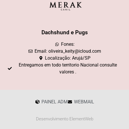
Dachshund e Pugs
Fones:
Email: oliveira_keity@icloud.com
Localização: Arujá/SP
Entregamos em todo territorio Nacional consulte
valores .
PAINEL ADM
WEBMAIL
Desenvolvimento ElementWeb