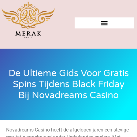
De Ultieme Gids Voor Gratis
Spins Tijdens Black Friday
Bij Novadreams Casino
Novadreams Casino heeft de afgelopen jaren een stevige