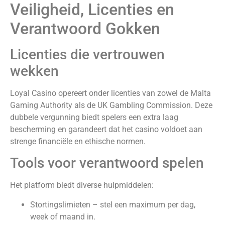
Veiligheid, Licenties en
Verantwoord Gokken
Licenties die vertrouwen
wekken
Loyal Casino opereert onder licenties van zowel de Malta
Gaming Authority als de UK Gambling Commission. Deze
dubbele vergunning biedt spelers een extra laag
bescherming en garandeert dat het casino voldoet aan
strenge financiële en ethische normen.
Tools voor verantwoord spelen
Het platform biedt diverse hulpmiddelen:
Stortingslimieten – stel een maximum per dag,
week of maand in.