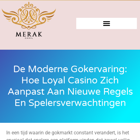
De Moderne Gokervaring:
Hoe Loyal Casino Zich
Aanpast Aan Nieuwe Regels
En Spelersverwachtingen
In een tijd waarin de gokmarkt constant verandert, is het