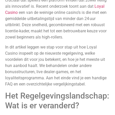
cruciaal dat spelers een platform vinden dat zowel veilig
als innovatief is. Recent onderzoek toont aan dat
Loyal
Casino
een van de weinige online casino’s is die met een
gemiddelde uitbetalingstijd van minder dan 24 uur
uitblinkt. Deze snelheid, gecombineerd met een robuust
licentie‑kader, maakt het tot een betrouwbare keuze voor
zowel beginners als high‑rollers.
In dit artikel leggen we stap voor stap uit hoe Loyal
Casino inspeelt op de nieuwste regelgeving, welke
voordelen dit voor jou betekent, en hoe je het meeste uit
hun aanbod haalt. We behandelen onder andere
bonusstructuren, live dealer‑games, en het
loyaliteitsprogramma. Aan het einde vind je een handige
FAQ en een overzichtelijke vergelijkingstabel.
Het Regelgevingslandschap:
Wat is er veranderd?