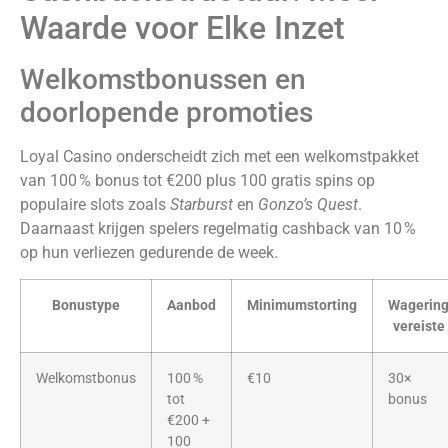
Waarde voor Elke Inzet
Welkomstbonussen en
doorlopende promoties
Loyal Casino onderscheidt zich met een welkomstpakket
van 100 % bonus tot €200 plus 100 gratis spins op
populaire slots zoals
Starburst
en
Gonzo’s Quest
.
Daarnaast krijgen spelers regelmatig cashback van 10 %
op hun verliezen gedurende de week.
Bonustype
Aanbod
Minimumstorting
Wagerin
vereiste
Welkomstbonus
100 %
€10
30×
tot
bonus
€200 +
100