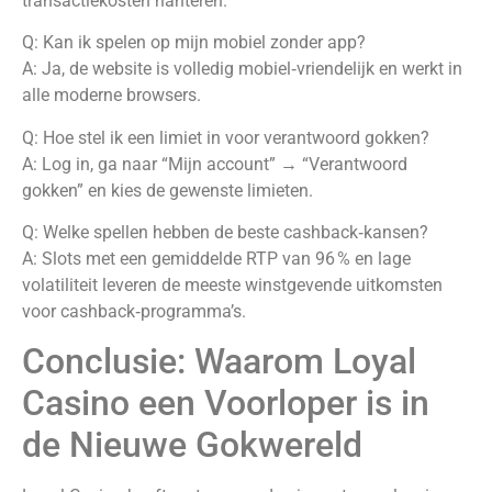
transactiekosten hanteren.
Q: Kan ik spelen op mijn mobiel zonder app?
A: Ja, de website is volledig mobiel‑vriendelijk en werkt in
alle moderne browsers.
Q: Hoe stel ik een limiet in voor verantwoord gokken?
A: Log in, ga naar “Mijn account” → “Verantwoord
gokken” en kies de gewenste limieten.
Q: Welke spellen hebben de beste cashback‑kansen?
A: Slots met een gemiddelde RTP van 96 % en lage
volatiliteit leveren de meeste winstgevende uitkomsten
voor cashback‑programma’s.
Conclusie: Waarom Loyal
Casino een Voorloper is in
de Nieuwe Gokwereld