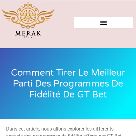
Comment Tirer Le Meilleur
Parti Des Programmes De
Fidélité De GT Bet
Dans cet article, nous allons explorer les différents