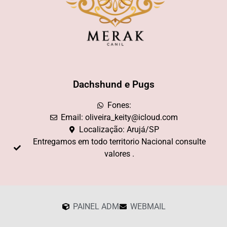
Dachshund e Pugs
Fones:
Email: oliveira_keity@icloud.com
Localização: Arujá/SP
Entregamos em todo territorio Nacional consulte
valores .
PAINEL ADM
WEBMAIL