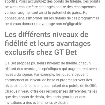
sportifs, vous accumulez des points de fidélité. Ces points
peuvent ensuite être échangés contre des récompenses
variées, augmentant ainsi le potentiel de gains. Par
conséquent, s’informer sur les détails de ces programmes
peut vous donner un avantage non négligeable.
Les différents niveaux de
fidélité et leurs avantages
exclusifs chez GT Bet
GT Bet propose plusieurs niveaux de fidélité, chacun
offrant des avantages spécifiques qui augmentent avec le
niveau du joueur. Par exemple, les joueurs peuvent
commencer au niveau de base et progresser vers des
niveaux supérieurs en accumulant des points de fidélité.
Chaque niveau offre des récompenses différentes, telles
que des bonus de dépôt, des paris gratuits et des
invitations à des événements exclusifs.