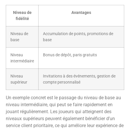
Niveau de
Avantages
fidélité
Niveau de
Accumulation de points, promotions de
base
base
Niveau
Bonus de dépôt, paris gratuits
intermédiaire
Niveau
Invitations à des événements, gestion de
supérieur
compte personnalisé
Un exemple concret est le passage du niveau de base au
niveau intermédiaire, qui peut se faire rapidement en
jouant régulièrement. Les joueurs qui atteignent des
niveaux supérieurs peuvent également bénéficier d’un
service client prioritaire, ce qui améliore leur expérience de