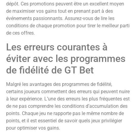
dépôt. Ces promotions peuvent être un excellent moyen
de maximiser vos gains tout en prenant part à des
événements passionnants. Assurez-vous de lire les
conditions de chaque promotion pour tirer le meilleur parti
de ces offres.
Les erreurs courantes à
éviter avec les programmes
de fidélité de GT Bet
Malgré les avantages des programmes de fidélité,
certains joueurs commettent des erreurs qui peuvent nuire
à leur expérience. L’une des erreurs les plus fréquentes est
de ne pas comprendre les conditions d’accumulation des
points. Chaque jeu ne rapporte pas le même nombre de
points, et il est essentiel de savoir quels jeux privilégier
pour optimiser vos gains.